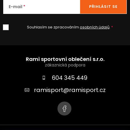
E-mail
PŘIHLÁSIT SE
Souhlasím se zpracováním
osobních údajů
.
Z
á
Rami sportovní oblečení s.r.o.
p
a
604 345 449
t
ramisport
@
ramisport.cz
í