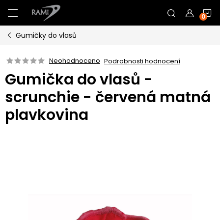
Přejít
N
na
obsah
Gumičky do vlasů
K
Neohodnoceno
Podrobnosti hodnocení
Gumička do vlasů -
scrunchie - červená matná
plavkovina