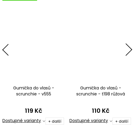
Gumička do vlasů -
Gumička do vlasů -
scrunchie - v555
scrunchie - t198 růžová
černomodrorůžová
119 Kč
110 Kč
Dostupné varianty
Dostupné varianty
+ další
+ další