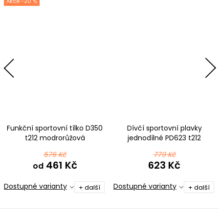
-20 %
Funkční sportovní tílko D350
Dívčí sportovní plavky
t212 modrorůžová
jednodílné PD623 t212
modrorůžová
576 Kč
779 Kč
461 Kč
623 Kč
od
Dostupné varianty
Dostupné varianty
+ další
+ další