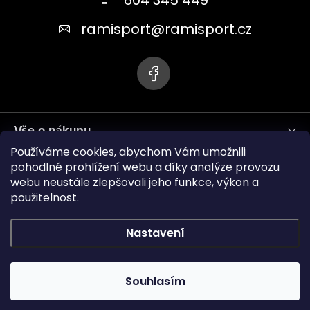
a
t
ramisport
@
ramisport.cz
í
Vše o nákupu
Používáme cookies, abychom Vám umožnili
Informace pro vás
pohodlné prohlížení webu a díky analýze provozu
webu neustále zlepšovali jeho funkce, výkon a
použitelnost.
ramisport.eu
Nastavení
Copyright 2026
RAMISPORT
. Všechna práva vyhrazena.
Souhlasím
Vytvořil Shoptet