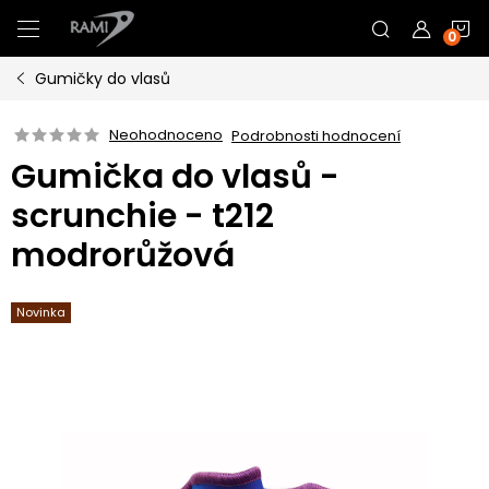
Přejít
N
na
obsah
Gumičky do vlasů
K
Neohodnoceno
Podrobnosti hodnocení
Gumička do vlasů -
scrunchie - t212
modrorůžová
Novinka