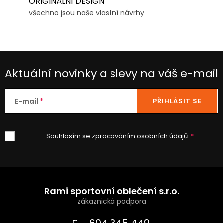
ORIGINÁLNÍ DESIGN
všechno jsou naše vlastní návrhy
Aktuální novinky a slevy na váš e-mail
E-mail
PŘIHLÁSIT SE
Souhlasím se zpracováním
osobních údajů
.
Z
á
Rami sportovní oblečení s.r.o.
p
604 345 449