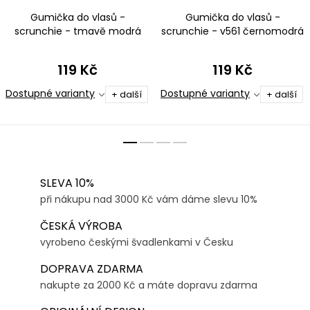
Gumička do vlasů -
Gumička do vlasů -
scrunchie - tmavě modrá
scrunchie - v561 černomodrá
metalíza
119 Kč
119 Kč
Dostupné varianty
Dostupné varianty
+ další
+ další
SLEVA 10%
při nákupu nad 3000 Kč vám dáme slevu 10%
ČESKÁ VÝROBA
vyrobeno českými švadlenkami v Česku
DOPRAVA ZDARMA
nakupte za 2000 Kč a máte dopravu zdarma