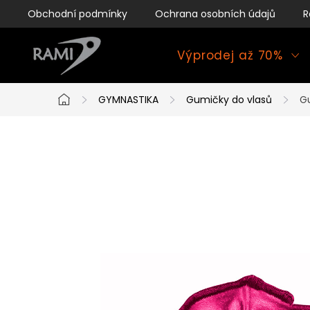
Přejít
Obchodní podmínky
Ochrana osobních údajů
R
na
obsah
Výprodej až 70%
GYMNASTIKA
Gumičky do vlasů
Gu
Domů