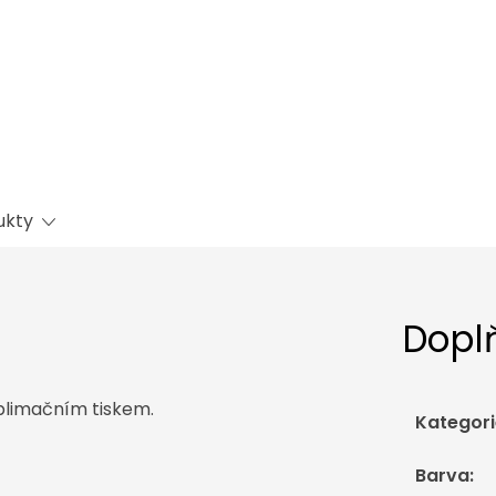
ukty
Dopl
blimačním tiskem.
Kategori
Barva
: