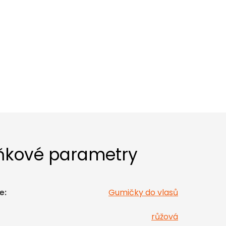
ňkové parametry
e
:
Gumičky do vlasů
růžová