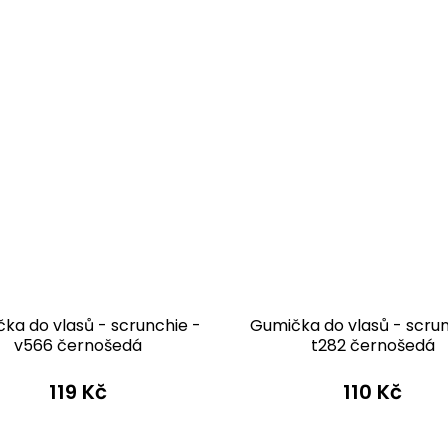
ka do vlasů - scrunchie -
Gumička do vlasů - scrun
v566 černošedá
t282 černošedá
119 Kč
110 Kč