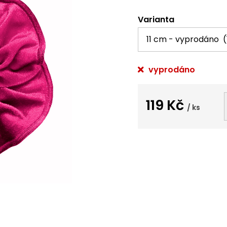
Varianta
vyprodáno
119 Kč
/ ks
Měrná
cena: