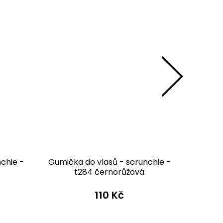
chie -
Gumička do vlasů - scrunchie -
Gumičk
t284 černorůžová
t22
110 Kč