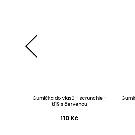
unchie -
Gumička do vlasů - scrunchie -
Gumič
ou
t119 s červenou
110 Kč