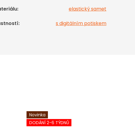
teriálu
:
elastický samet
astností
:
s digitálním potiskem
Novinka
Novinka
DODÁNÍ 2-6 TÝDNŮ