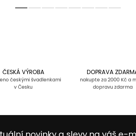
ČESKÁ VÝROBA
DOPRAVA ZDARM
eno českými švadlenkami
nakupte za 2000 Kč a 
v Česku
dopravu zdarma
tuální novinky a slevy na váš e-m