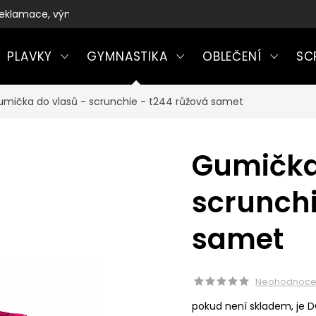
eklamace, výměny a vrácení zboží
PLAVKY
GYMNASTIKA
OBLEČENÍ
SC
mička do vlasů - scrunchie - t244 růžová samet
Gumička
scrunchi
samet
Neohodnoc
pokud není skladem, je 