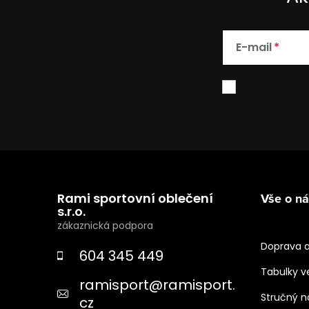
E-mail
Z
á
Rami sportovní oblečení
Vše o n
p
s.r.o.
a
Doprava a
604 345 449
t
Tabulky ve
ramisport
@
ramisport.
í
Stručný 
cz