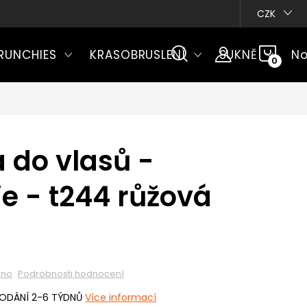
CZK
NÁKU
RUNCHIES
KRASOBRUSLENÍ
SUKNĚ
No
KOŠÍ
 do vlasů -
e - t244 růžová
eno
Podrobnosti hodnocení
DODÁNÍ 2-6 TÝDNŮ
Více informací