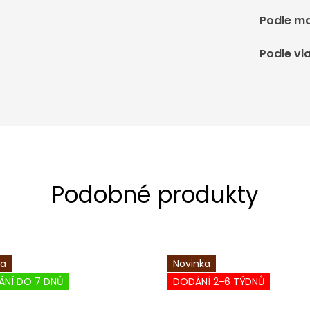
Podle ma
Podle vl
ka
Novinka
ÁNÍ DO 7 DNŮ
DODÁNÍ 2-6 TÝDNŮ