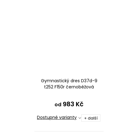
Gymnastický dres D37d-9
t252 F150r černobéžová
983 Kč
od
Dostupné varianty
+ další