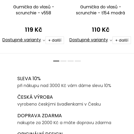
Gumička do vlasů -
Gumička do vlasů -
scrunchie - v558
scrunchie - t154 modrá
černomodrá
119 Kč
110 Kč
Dostupné varianty
Dostupné varianty
+ další
+ další
SLEVA 10%
při nákupu nad 3000 Kč vám dáme slevu 10%
ČESKÁ VÝROBA
vyrobeno českými švadlenkami v Česku
DOPRAVA ZDARMA
nakupte za 2000 Kč a máte dopravu zdarma