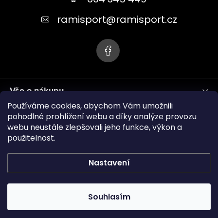
a
t
ramisport
@
ramisport.cz
í
Vše o nákupu
Používáme cookies, abychom Vám umožnili
Informace pro vás
pohodlné prohlížení webu a díky analýze provozu
webu neustále zlepšovali jeho funkce, výkon a
použitelnost.
ramisport.eu
Nastavení
Copyright 2026
RAMISPORT
. Všechna práva vyhrazena.
Souhlasím
Vytvořil Shoptet