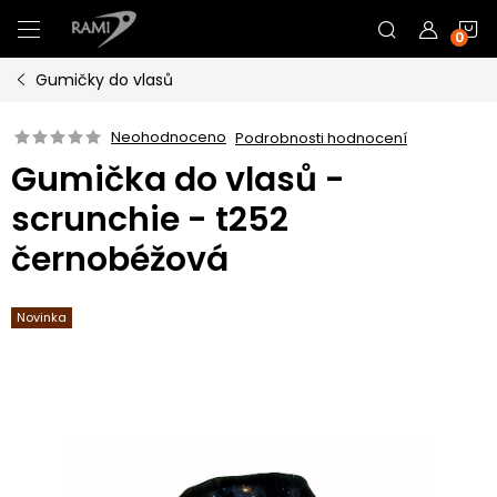
Přejít
N
na
obsah
Gumičky do vlasů
K
Neohodnoceno
Podrobnosti hodnocení
Gumička do vlasů -
scrunchie - t252
černobéžová
Novinka