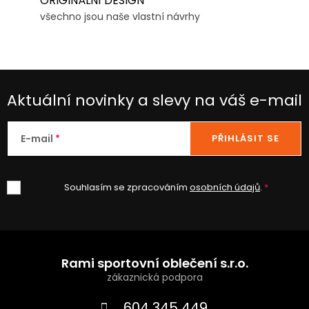
ORIGINÁLNÍ DESIGN
všechno jsou naše vlastní návrhy
Aktuální novinky a slevy na váš e-mail
E-mail
PŘIHLÁSIT SE
Souhlasím se zpracováním
osobních údajů
.
Z
á
Rami sportovní oblečení s.r.o.
p
604 345 449