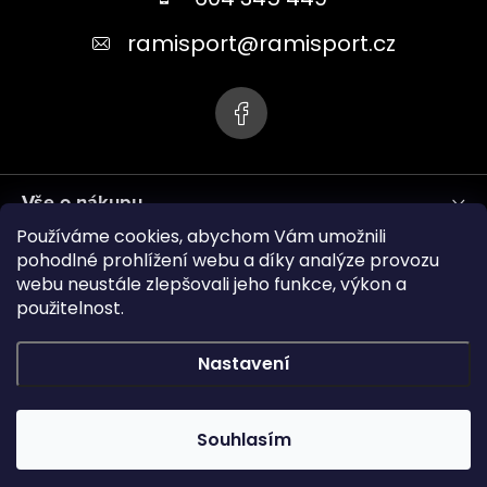
a
t
ramisport
@
ramisport.cz
í
Vše o nákupu
Používáme cookies, abychom Vám umožnili
Informace pro vás
pohodlné prohlížení webu a díky analýze provozu
webu neustále zlepšovali jeho funkce, výkon a
použitelnost.
ramisport.eu
Nastavení
Copyright 2026
RAMISPORT
. Všechna práva vyhrazena.
Souhlasím
Vytvořil Shoptet