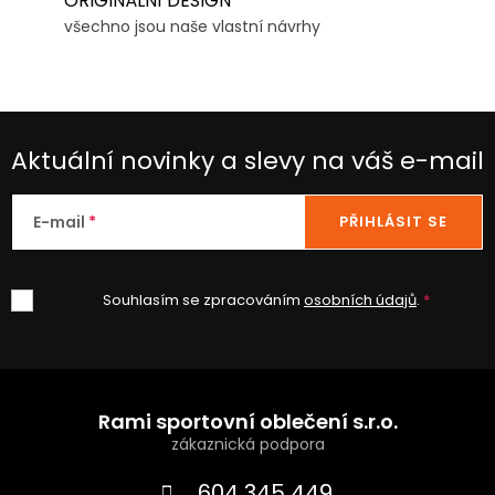
ORIGINÁLNÍ DESIGN
všechno jsou naše vlastní návrhy
Aktuální novinky a slevy na váš e-mail
E-mail
PŘIHLÁSIT SE
Souhlasím se zpracováním
osobních údajů
.
Z
á
Rami sportovní oblečení s.r.o.
p
604 345 449