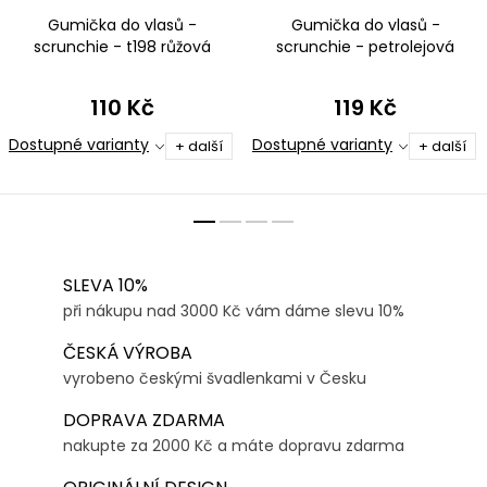
Gumička do vlasů -
Gumička do vlasů -
scrunchie - t198 růžová
scrunchie - petrolejová
metalíza
110 Kč
119 Kč
Dostupné varianty
Dostupné varianty
+ další
+ další
SLEVA 10%
při nákupu nad 3000 Kč vám dáme slevu 10%
ČESKÁ VÝROBA
vyrobeno českými švadlenkami v Česku
DOPRAVA ZDARMA
nakupte za 2000 Kč a máte dopravu zdarma