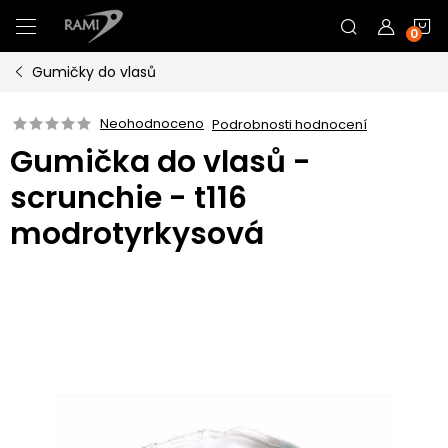
Přejít
N
na
obsah
Gumičky do vlasů
K
Neohodnoceno
Podrobnosti hodnocení
Gumička do vlasů -
scrunchie - t116
modrotyrkysová