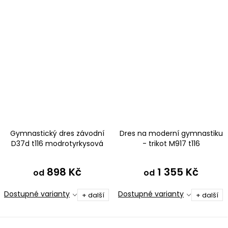
Gymnastický dres závodní
Dres na moderní gymnastiku
D37d t116 modrotyrkysová
- trikot M917 t116
modrotyrkysová
898 Kč
1 355 Kč
od
od
Dostupné varianty
Dostupné varianty
+ další
+ další