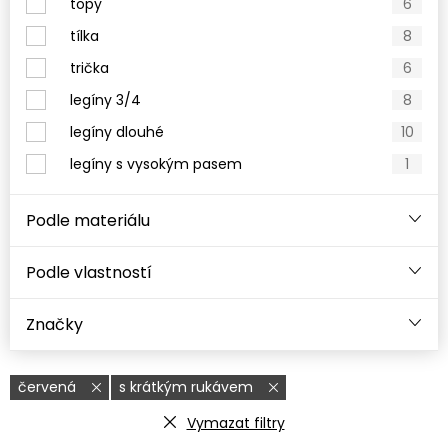
topy
6
tílka
8
trička
6
legíny 3/4
8
legíny dlouhé
10
legíny s vysokým pasem
1
Podle materiálu
Podle vlastností
Značky
červená
s krátkým rukávem
Vymazat filtry