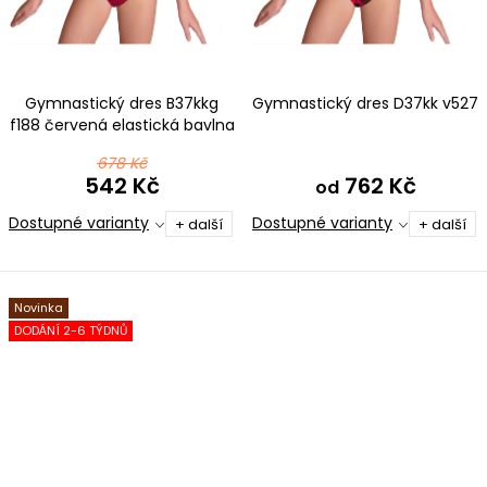
Gymnastický dres B37kkg
Gymnastický dres D37kk v527
f188 červená elastická bavlna
678 Kč
542 Kč
762 Kč
od
Dostupné varianty
Dostupné varianty
+ další
+ další
Novinka
DODÁNÍ 2-6 TÝDNŮ