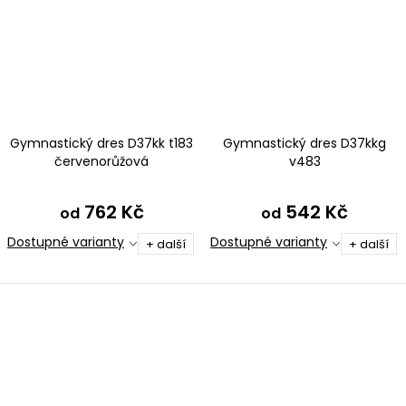
Gymnastický dres D37kk t183
Gymnastický dres D37kkg
červenorůžová
v483
762 Kč
542 Kč
od
od
Dostupné varianty
Dostupné varianty
+ další
+ další