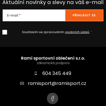
Aktuální novinky a slevy na váš e-mail
ý
p
i
E-mail
PŘIHLÁSIT SE
s
u
Souhlasím se zpracováním
osobních údajů
.
Z
á
Rami sportovní oblečení s.r.o.
p
a
604 345 449
t
ramisport
@
ramisport.cz
í