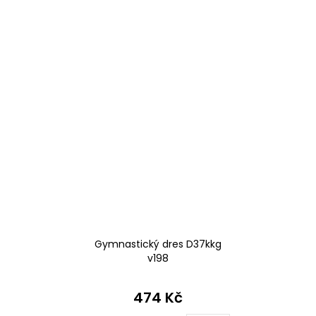
Gymnastický dres D37kkg
v198
474 Kč