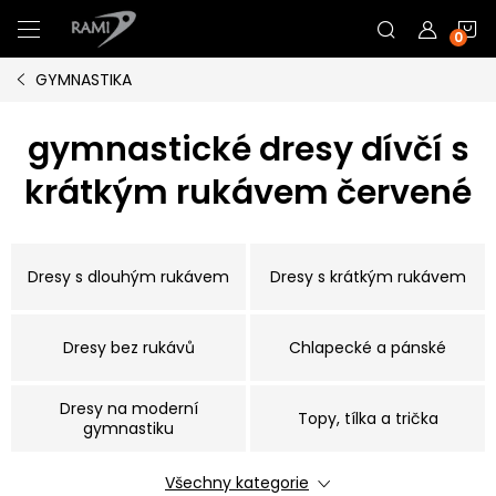
Přejít
N
na
obsah
GYMNASTIKA
K
gymnastické dresy dívčí s
krátkým rukávem červené
Dresy s dlouhým rukávem
Dresy s krátkým rukávem
Dresy bez rukávů
Chlapecké a pánské
Dresy na moderní
Topy, tílka a trička
gymnastiku
Všechny kategorie
Kraťasy a legíny
Gumičky do vlasů