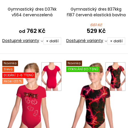
ů
Gymnastický dres D37kk
Gymnastický dres B37kkg
v564 červenozelená
f187 červená elastická bavlna
661 Kč
762 Kč
529 Kč
od
Dostupné varianty
Dostupné varianty
+ další
+ další
Novinka
Novinka
Sleva
ODESLÁNÍ DO 7 DNŮ
DODÁNÍ 2-6 TÝDNŮ
-20 %