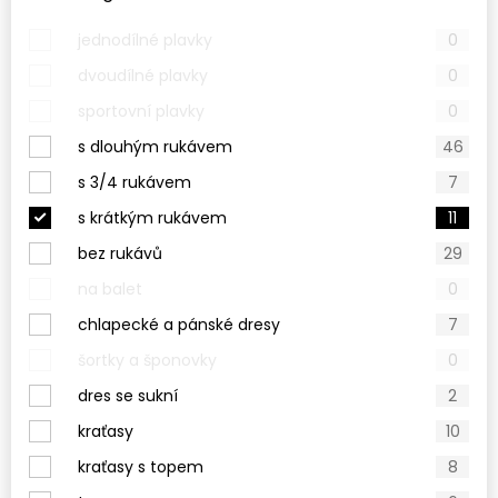
jednodílné plavky
0
dvoudílné plavky
0
sportovní plavky
0
s dlouhým rukávem
46
s 3/4 rukávem
7
s krátkým rukávem
11
bez rukávů
29
na balet
0
chlapecké a pánské dresy
7
šortky a šponovky
0
dres se sukní
2
kraťasy
10
kraťasy s topem
8