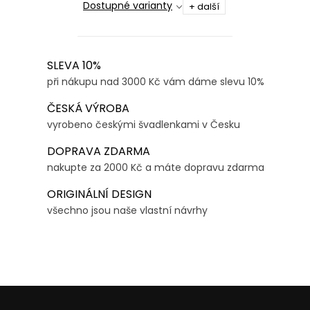
Dostupné varianty
+ další
O
SLEVA 10%
v
při nákupu nad 3000 Kč vám dáme slevu 10%
l
ČESKÁ VÝROBA
á
vyrobeno českými švadlenkami v Česku
d
DOPRAVA ZDARMA
a
nakupte za 2000 Kč a máte dopravu zdarma
c
í
ORIGINÁLNÍ DESIGN
p
všechno jsou naše vlastní návrhy
r
v
k
y
v