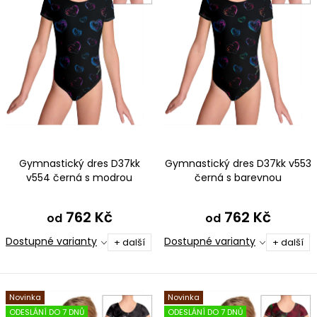
o
r
d
o
u
d
k
u
t
k
ů
t
ů
Gymnastický dres D37kk
Gymnastický dres D37kk v553
v554 černá s modrou
černá s barevnou
762 Kč
762 Kč
od
od
Dostupné varianty
Dostupné varianty
+ další
+ další
Novinka
Novinka
ODESLÁNÍ DO 7 DNŮ
ODESLÁNÍ DO 7 DNŮ