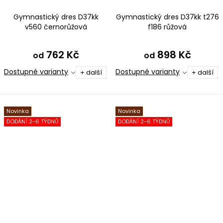
Gymnastický dres D37kk
Gymnastický dres D37kk t276
v560 černorůžová
f186 růžová
762 Kč
898 Kč
od
od
Dostupné varianty
Dostupné varianty
+ další
+ další
Novinka
Novinka
DODÁNÍ 2-6 TÝDNŮ
DODÁNÍ 2-6 TÝDNŮ