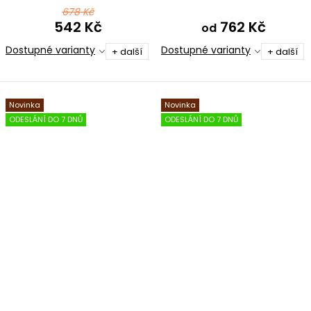
bavlna
678 Kč
542 Kč
762 Kč
od
Dostupné varianty
Dostupné varianty
+ další
+ další
Novinka
Novinka
ODESLÁNÍ DO 7 DNŮ
ODESLÁNÍ DO 7 DNŮ