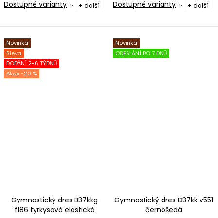
Dostupné varianty
Dostupné varianty
+ další
+ další
Novinka
Novinka
Sleva
ODESLÁNÍ DO 7 DNŮ
DODÁNÍ 2-6 TÝDNŮ
-20 %
Gymnastický dres B37kkg
Gymnastický dres D37kk v551
f186 tyrkysová elastická
černošedá