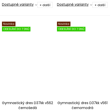
Dostupné varianty
Dostupné varianty
+ další
+ další
Novinka
Novinka
ODESLÁNÍ DO 7 DNŮ
ODESLÁNÍ DO 7 DNŮ
Gymnastický dres D37kk v562
Gymnastický dres D37kk v561
černošedá
černomodrá