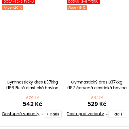
DODÁNÍ 2-6 TÝDNŮ
DODÁNÍ 2-6 TÝDNŮ
-20 %
-19 %
Gymnastický dres B37kkg
Gymnastický dres B37kkg
f186 žlutá elastická bavlna
f187 červená elastická bavlna
678 Kč
661 Kč
542 Kč
529 Kč
Dostupné varianty
Dostupné varianty
+ další
+ další