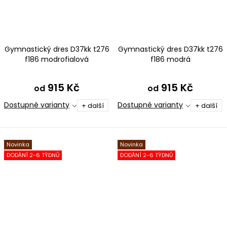
Gymnastický dres D37kk t276
Gymnastický dres D37kk t276
f186 modrofialová
f186 modrá
915 Kč
915 Kč
od
od
Dostupné varianty
Dostupné varianty
+ další
+ další
Novinka
Novinka
DODÁNÍ 2-6 TÝDNŮ
DODÁNÍ 2-6 TÝDNŮ