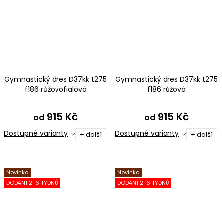
Gymnastický dres D37kk t275
Gymnastický dres D37kk t275
f186 růžovofialová
f186 růžová
915 Kč
915 Kč
od
od
Dostupné varianty
Dostupné varianty
+ další
+ další
Novinka
Novinka
DODÁNÍ 2-6 TÝDNŮ
DODÁNÍ 2-6 TÝDNŮ