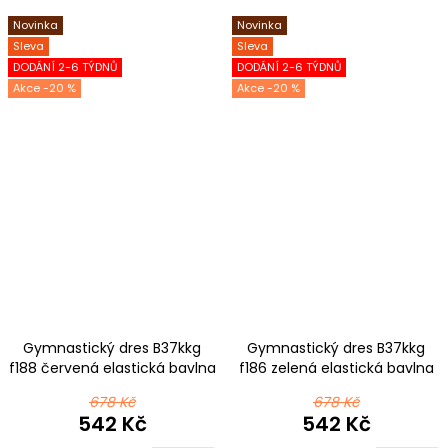
Novinka
Novinka
Sleva
Sleva
DODÁNÍ 2-6 TÝDNŮ
DODÁNÍ 2-6 TÝDNŮ
-20 %
-20 %
Gymnastický dres B37kkg
Gymnastický dres B37kkg
f188 červená elastická bavlna
f186 zelená elastická bavlna
678 Kč
678 Kč
542 Kč
542 Kč