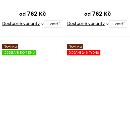
762 Kč
762 Kč
od
od
Dostupné varianty
Dostupné varianty
+ další
+ další
Novinka
Novinka
ODESLÁNÍ DO 7 DNŮ
DODÁNÍ 2-6 TÝDNŮ