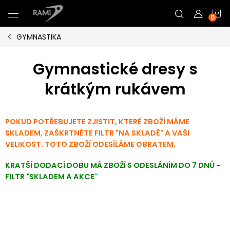
Přejít
N
na
obsah
GYMNASTIKA
K
Gymnastické dresy s
krátkým rukávem
POKUD POTŘEBUJETE ZJISTIT, KTERÉ ZBOŽÍ MÁME
SKLADEM, ZAŠKRTNĚTE FILTR "NA SKLADĚ" A VAŠI
VELIKOST. TOTO ZBOŽÍ ODESÍLÁME OBRATEM.
KRATŠÍ DODACÍ DOBU MÁ ZBOŽÍ S ODESLÁNÍM DO 7 DNŮ -
FILTR "SKLADEM A AKCE
"