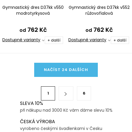
Gymnastický dres D37kk v550
Gymnastický dres D37kk v552
modrotyrkysová
růžovofialová
762 Kč
762 Kč
od
od
Dostupné varianty
Dostupné varianty
+ další
+ další
O
NAČÍST 24 DALŠÍCH
v
l
á
S
1
6
d
t
a
SLEVA 10%
r
při nákupu nad 3000 Kč vám dáme slevu 10%
c
á
í
n
ČESKÁ VÝROBA
p
k
vyrobeno českými švadlenkami v Česku