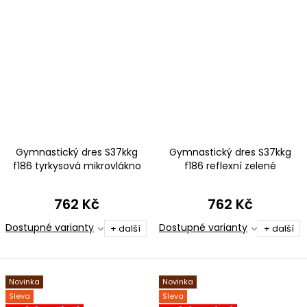
Gymnastický dres S37kkg
Gymnastický dres S37kkg
f186 tyrkysová mikrovlákno
f186 reflexní zelené
mikrovlákno
762 Kč
762 Kč
Dostupné varianty
Dostupné varianty
+ další
+ další
Novinka
Novinka
Sleva
Sleva