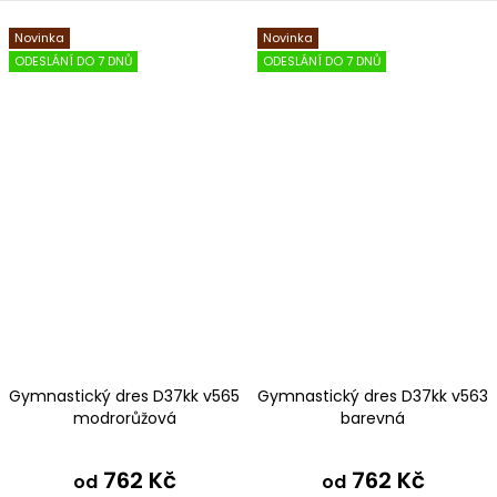
Novinka
Novinka
ODESLÁNÍ DO 7 DNŮ
ODESLÁNÍ DO 7 DNŮ
Gymnastický dres D37kk v565
Gymnastický dres D37kk v563
modrorůžová
barevná
762 Kč
762 Kč
od
od