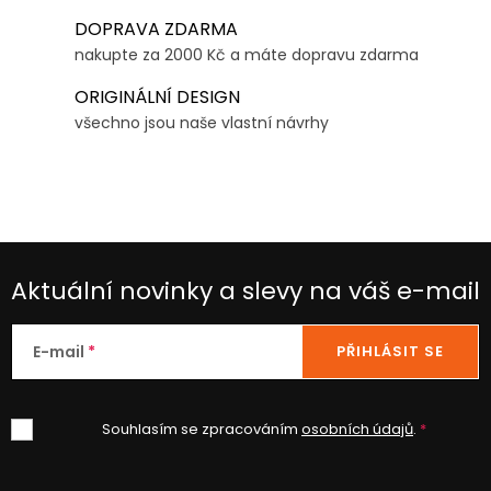
r
o
DOPRAVA ZDARMA
v
v
nakupte za 2000 Kč a máte dopravu zdarma
k
á
y
ORIGINÁLNÍ DESIGN
n
v
všechno jsou naše vlastní návrhy
í
ý
p
i
s
u
Aktuální novinky a slevy na váš e-mail
E-mail
PŘIHLÁSIT SE
Souhlasím se zpracováním
osobních údajů
.