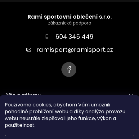
Z
á
Rami sportovní oblečení s.r.o.
p
a
604 345 449
t
ramisport
@
ramisport.cz
í
Vše o nákupu
Používáme cookies, abychom Vám umožnili
Informace pro vás
pohodlné prohlížení webu a díky analýze provozu
webu neustále zlepšovali jeho funkce, výkon a
použitelnost.
ramisport.eu