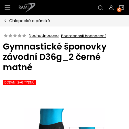
Přejít
N
na
obsah
Chlapecké a pánské
K
Neohodnoceno
Podrobnosti hodnocení
Gymnastické šponovky
závodní D36g_2 černé
matné
DODÁNÍ 2-6 TÝDNŮ