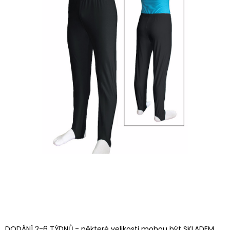
DODÁNÍ 2-6 TÝDNŮ - některé velikosti mohou být SKLADEM