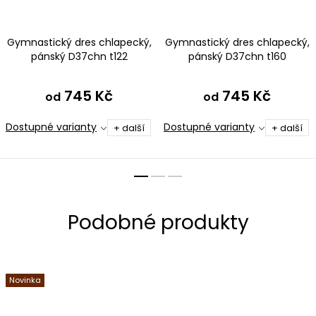
Gymnastický dres chlapecký,
Gymnastický dres chlapecký,
pánský D37chn t122
pánský D37chn t160
černošedá ombré
modročervená
745 Kč
745 Kč
od
od
Dostupné varianty
Dostupné varianty
+ další
+ další
Novinka