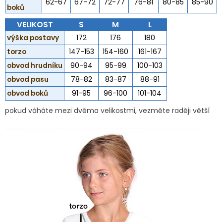
62-67
67-72
72-77
76-81
80-85
85-90
boků
VELIKOST
S
M
L
výška postavy
172
176
180
torzo
147-153
154-160
161-167
obvod hrudníku
90-94
95-99
100-103
obvod pasu
78-82
83-87
88-91
obvod boků
91-95
96-100
101-104
pokud váháte mezi dvěma velikostmi, vezměte raději větší