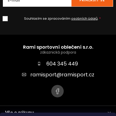
E-mail
PŘIHLÁSIT SE
Souhlasím se zpracováním
osobních údajů
.
Z
á
Rami sportovní oblečení s.r.o.
p
a
604 345 449
t
ramisport
@
ramisport.cz
í
Vše o nákupu