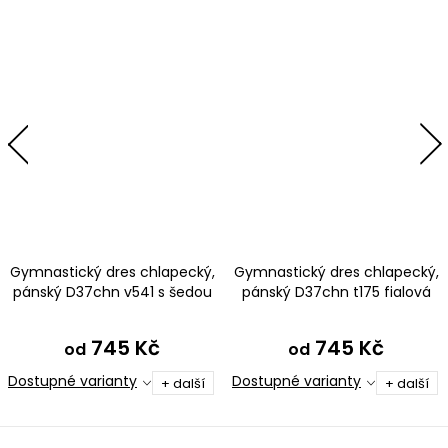
Gymnastický dres chlapecký,
Gymnastický dres chlapecký,
pánský D37chn v541 s šedou
pánský D37chn t175 fialová
745 Kč
745 Kč
od
od
Dostupné varianty
Dostupné varianty
+ další
+ další