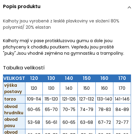
Popis produktu
Kalhoty jsou vyrobené z lesklé plavkoviny ve složení 80%
polyamid/ 20% elastan
Kalhoty mají v pase protiskluzovou gumu a dole jsou
přichyceny k chodidlu poutkem. Vepředu jsou prošité
"puky".Jsou vhodné zejména na gymnastiku a trampolíny.
Tabulka velikostí
VELIKOST
120
130
140
150
160
170
výška
120
130
140
150
160
170
postavy
torzo
109-114
115-120
121-126
127-132
133-140
141-146
obvod
60-65
65-70
70-75
74-79
78-83
84-89
hrudníku
obvod
53-58
56-61
60-65
63-68
67-72
72-77
pasu
obvod