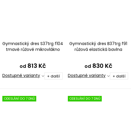
Gymnastický dres S37trg f104
Gymnastický dres B37trg f91
tmavě růžové mikrovlákno
růžová elastická bavlna
813 Kč
830 Kč
od
od
Dostupné varianty
Dostupné varianty
+ další
+ další
ODESLÁNÍ DO 7 DNŮ
ODESLÁNÍ DO 7 DNŮ