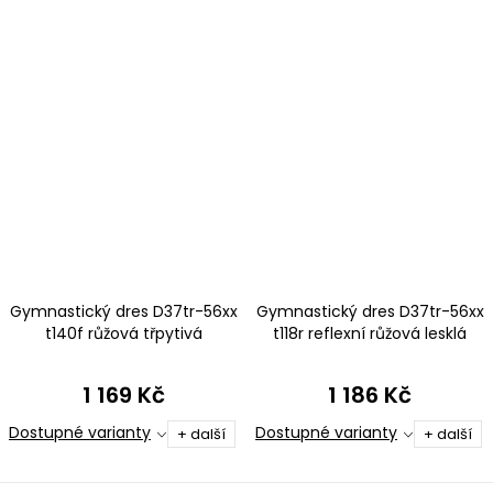
Gymnastický dres D37tr-56xx
Gymnastický dres D37tr-56xx
t140f růžová třpytivá
t118r reflexní růžová lesklá
metalíza
plavkovina
1 169 Kč
1 186 Kč
Dostupné varianty
Dostupné varianty
+ další
+ další