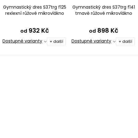
Gymnastický dres S37trg f125
Gymnastický dres S37trg f141
rexlexní růžové mikrovlákno
tmavě růžové mikrovlákno
932 Kč
898 Kč
od
od
Dostupné varianty
Dostupné varianty
+ další
+ další