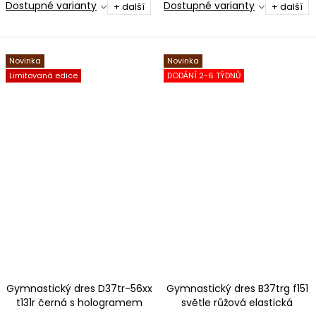
Dostupné varianty
Dostupné varianty
+ další
+ další
Novinka
Novinka
Limitovaná edice
DODÁNÍ 2-6 TÝDNŮ
Gymnastický dres D37tr-56xx
Gymnastický dres B37trg f151
t131r černá s hologramem
světle růžová elastická