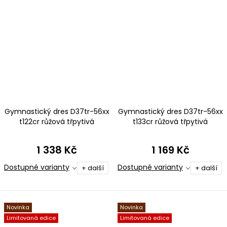
Gymnastický dres D37tr-56xx
Gymnastický dres D37tr-56xx
t122cr růžová třpytivá
t133cr růžová třpytivá
metalíza
metalíza
1 338 Kč
1 169 Kč
Dostupné varianty
Dostupné varianty
+ další
+ další
Novinka
Novinka
Limitovaná edice
Limitovaná edice