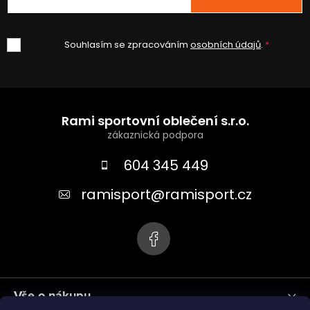
s
u
Souhlasím se zpracováním
osobních údajů
.
Z
á
Rami sportovní oblečení s.r.o.
p
a
604 345 449
t
ramisport
@
ramisport.cz
í
Vše o nákupu