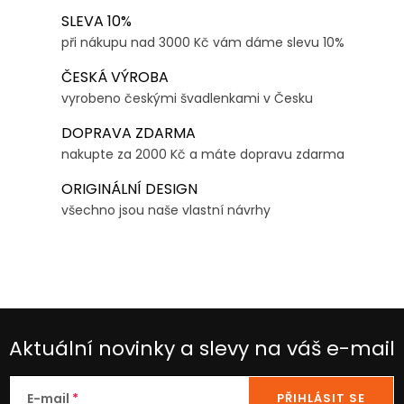
O
SLEVA 10%
v
při nákupu nad 3000 Kč vám dáme slevu 10%
l
ČESKÁ VÝROBA
á
vyrobeno českými švadlenkami v Česku
d
DOPRAVA ZDARMA
a
nakupte za 2000 Kč a máte dopravu zdarma
c
í
ORIGINÁLNÍ DESIGN
p
všechno jsou naše vlastní návrhy
r
v
k
y
v
Aktuální novinky a slevy na váš e-mail
ý
p
i
E-mail
PŘIHLÁSIT SE