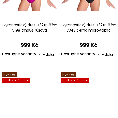
Gymnastický dres D37tr-62xx
Gymnastický dres D37tr-62xx
v198 tmavě růžová
v343 černá mikrovlákno
mikrovlákno
999 Kč
999 Kč
Dostupné varianty
Dostupné varianty
+ další
+ další
Novinka
Novinka
Limitovaná edice
Limitovaná edice