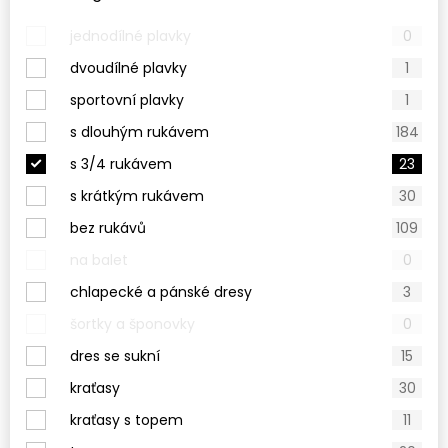
jednodílné plavky
0
dvoudílné plavky
1
sportovní plavky
1
s dlouhým rukávem
184
s 3/4 rukávem
23
s krátkým rukávem
30
bez rukávů
109
na balet
0
chlapecké a pánské dresy
3
šortky a šponovky
0
dres se sukní
15
kraťasy
30
kraťasy s topem
11