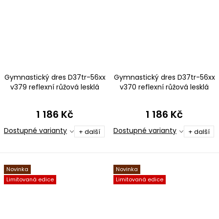
Gymnastický dres D37tr-56xx
Gymnastický dres D37tr-56xx
v379 reflexní růžová lesklá
v370 reflexní růžová lesklá
plavkovina
plavkovina
1 186 Kč
1 186 Kč
Dostupné varianty
Dostupné varianty
+ další
+ další
Novinka
Novinka
Limitovaná edice
Limitovaná edice