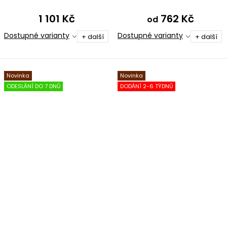
bavlna
1 101 Kč
762 Kč
od
Dostupné varianty
Dostupné varianty
+ další
+ další
Novinka
Novinka
ODESLÁNÍ DO 7 DNŮ
DODÁNÍ 2-6 TÝDNŮ