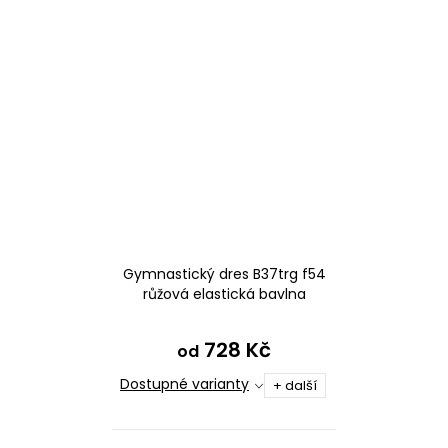
Gymnastický dres B37trg f54
růžová elastická bavlna
728 Kč
od
Dostupné varianty
+ další