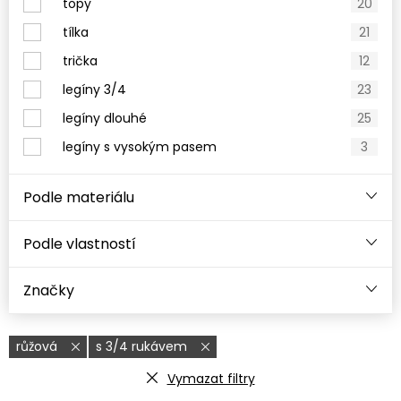
topy
20
tílka
21
trička
12
legíny 3/4
23
legíny dlouhé
25
legíny s vysokým pasem
3
Podle materiálu
Podle vlastností
Značky
růžová
s 3/4 rukávem
Vymazat filtry