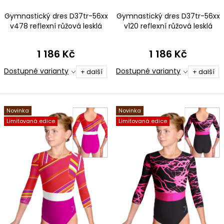
ů
Gymnastický dres D37tr-56xx
Gymnastický dres D37tr-56xx
v478 reflexní růžová lesklá
v120 reflexní růžová lesklá
plavkovina
plavkovina
1 186 Kč
1 186 Kč
Dostupné varianty
Dostupné varianty
+ další
+ další
Novinka
Novinka
Limitovaná edice
Limitovaná edice