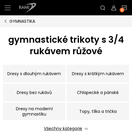
Přejít
N
na
obsah
GYMNASTIKA
K
gymnastické trikoty s 3/4
rukávem růžové
Dresy s dlouhým rukávem
Dresy s krátkým rukávem
Dresy bez rukávů
Chlapecké a pánské
Dresy na moderní
Topy, tílka a trička
gymnastiku
Všechny kategorie
Kraťasy a legíny
Gumičky do vlasů