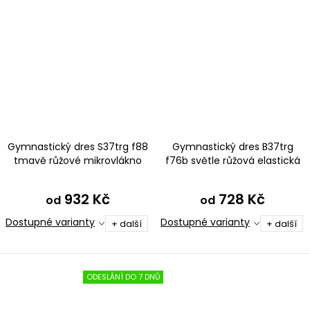
Gymnastický dres S37trg f88
Gymnastický dres B37trg
tmavě růžové mikrovlákno
f76b světle růžová elastická
bavlna
932 Kč
728 Kč
od
od
Dostupné varianty
Dostupné varianty
+ další
+ další
ODESLÁNÍ DO 7 DNŮ