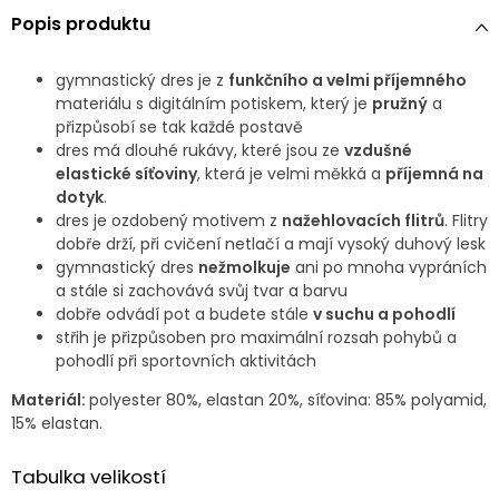
Popis produktu
gymnastický dres je z
funkčního a velmi příjemného
materiálu s digitálním potiskem, který je
pružný
a
přizpůsobí se tak každé postavě
dres má dlouhé rukávy, které jsou ze
vzdušné
elastické síťoviny
, která je velmi měkká a
příjemná na
dotyk
.
dres je ozdobený motivem z
nažehlovacích flitrů
. Flitry
dobře drží, při cvičení netlačí a mají vysoký duhový lesk
gymnastický dres
nežmolkuje
ani po mnoha vypráních
a stále si zachovává svůj tvar a barvu
dobře odvádí pot a budete stále
v suchu a pohodlí
střih je přizpůsoben pro maximální rozsah pohybů a
pohodlí při sportovních aktivitách
Materiál:
polyester 80%, elastan 20%, síťovina: 85% polyamid,
15% elastan.
Tabulka velikostí