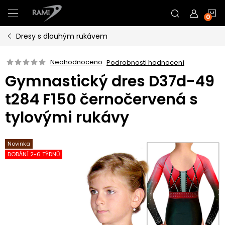
Přejít
N
na
obsah
Dresy s dlouhým rukávem
K
Neohodnoceno
Podrobnosti hodnocení
Gymnastický dres D37d-49
t284 F150 černočervená s
tylovými rukávy
Novinka
DODÁNÍ 2-6 TÝDNŮ