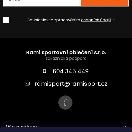
Souhlasím se zpracováním
osobních údajů
.
Z
á
Rami sportovní oblečení s.r.o.
p
a
604 345 449
t
ramisport
@
ramisport.cz
í
Vše o nákupu