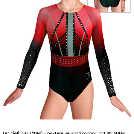
DODÁNÍ 2-6 TÝDNŮ - některé velikosti mohou být SKLADEM