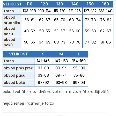
VELIKOST
110
120
130
140
150
160
torzo
103-108
109-114
115-120
121-126
127-132
133-140
obvod
56-61
62-67
65-70
68-74
72-78
76-82
hrudníku
obvod
48-52
50-55
53-57
56-60
59-63
62-67
pasu
obvod
58-65
64-69
68-73
73-78
77-82
81-86
boků
VELIKOST
S
M
L
torzo
141-146
147-153
154-160
obvod přes prsa
83-88
89-94
95-100
obvod pasu
63-68
69-74
75-80
obvod boků
87-92
93-98
99-104
pokud váháte mezi dvěma velikostmi, vezměte raději větší
nejdůležitější rozměr je torzo