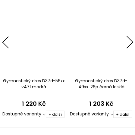
Gymnastický dres D37d-56xx
Gymnastický dres D37d-
v471 modrá
49xx. 26p černá lesklá
plavkovina s tylovými rukávy
1 220 Kč
1 203 Kč
Dostupné varianty
Dostupné varianty
+ další
+ další