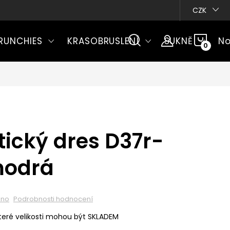
CZK
NÁKU
RUNCHIES
KRASOBRUSLENÍ
SUKNĚ
No
KOŠÍ
ický dres D37r-
modrá
eno
Podrobnosti hodnocení
eré velikosti mohou být SKLADEM