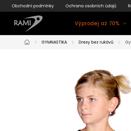
Přejít
Obchodní podmínky
Ochrana osobních údajů
R
na
obsah
Výprodej až 70%
GYMNASTIKA
Dresy bez rukávů
Gy
Domů