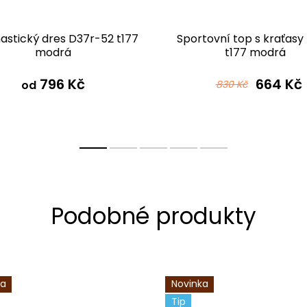
stický dres D37r-52 t177
Sportovní top s kraťasy
modrá
t177 modrá
796 Kč
664 Kč
od
830 Kč
ka
Novinka
Tip