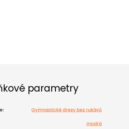
ňkové parametry
e
:
Gymnastické dresy bez rukávů
modrá