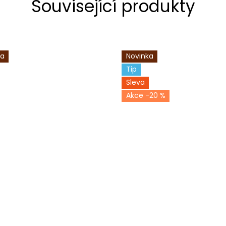
Související produkty
ka
Novinka
Tip
Sleva
-20 %