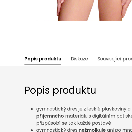
Popis produktu
Diskuze
Související pr
Popis produktu
gymnastický dres je z lesklé plavkoviny a
příjemného
materiálu s digitálním potisk
přizpůsobí se tak každé postavě
gymnastický dres
nežmolkuje
ani po mno