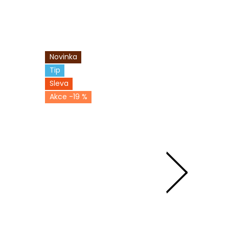
Novinka
Novinka
Tip
Tip
Sleva
-19 %