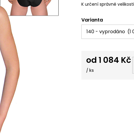
K určení správné velikost
Varianta
od
1 084 Kč
/ ks
Měrná
cena: