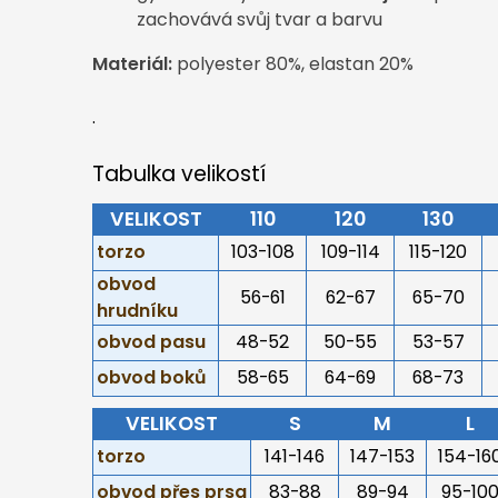
zachovává svůj tvar a barvu
Materiál:
polyester 80%, elastan 20%
.
Tabulka velikostí
VELIKOST
110
120
130
torzo
103-108
109-114
115-120
obvod
56-61
62-67
65-70
hrudníku
obvod pasu
48-52
50-55
53-57
obvod boků
58-65
64-69
68-73
VELIKOST
S
M
L
torzo
141-146
147-153
154-16
obvod přes prsa
83-88
89-94
95-10