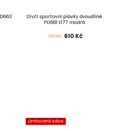
 D663
Dívčí sportovní plavky dvoudílné
Gymnas
PD661 t177 modrá
610 Kč
762 Kč
Limitovaná edice
Novinka
Tip