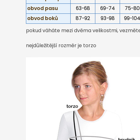
obvod pasu
63-68
69-74
75-80
obvod boků
87-92
93-98
99-10
pokud váháte mezi dvěma velikostmi, vezměte 
nejdůležitější rozměr je torzo