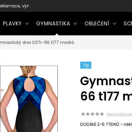
eklamace, výměny a vrácení zboží
PLAVKY
GYMNASTIKA
OBLEČENÍ
SC
mnastický dres D37r-66 t177 modrá
Tip
Gymnast
66 t177 
Neohodnoc
DODÁNÍ 2-6 TÝDNŮ - někt