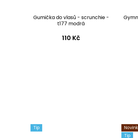
-52 t177
Gumička do vlasů - scrunchie -
Gymna
t177 modrá
110 Kč
Tip
Novin
Tip