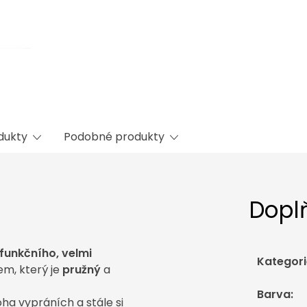
odukty
Podobné produkty
Dopl
funkčního, velmi
Kategori
em, který je
pružný
a
Barva
:
ha vypráních a stále si