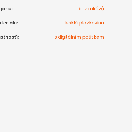
gorie
:
bez rukávů
teriálu
:
lesklá plavkovina
astností
:
s digitálním potiskem