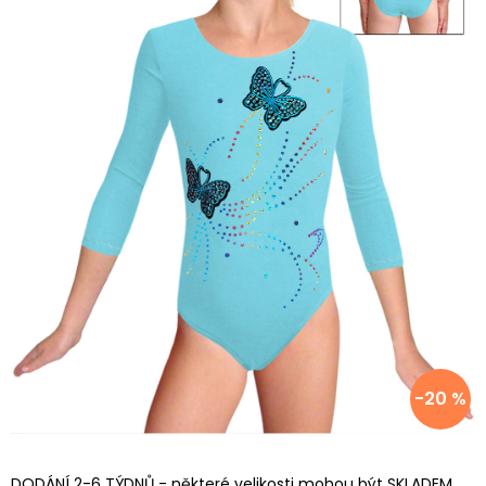
-20 %
DODÁNÍ 2-6 TÝDNŮ - některé velikosti mohou být SKLADEM