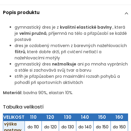
Popis produktu
gymnastický dres je z
kvalitní elastické bavlny
, která
je
velmi pružná
, příjemná na tělo a přizpůsobí se každé
postavě
dres je ozdobený motivem z barevných nažehlovacích
flitrů
, které dobře drží, při cvičení netlačí a
nažehlovacími motýly
gymnastický dres
nežmolkuje
ani po mnoha vypráních
a stále si zachovává svůj tvar a barvu
střih je přizpůsoben pro maximální rozsah pohybů a
pohodlí při sportovních aktivitách
Materiál:
bavlna 90%, elastan 10%.
Tabulka velikostí
VELIKOST
110
120
130
140
150
160
výška
do 110
do 120
do 130
do 140
do 150
do 160
postavy