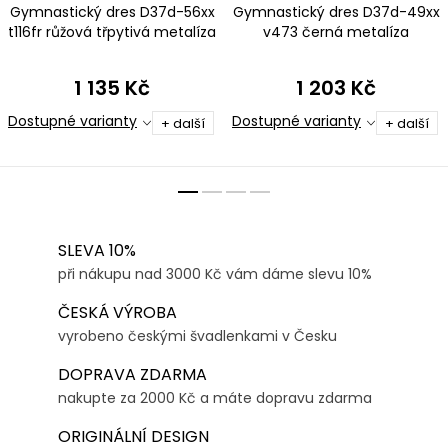
Gymnastický dres D37d-56xx
Gymnastický dres D37d-49xx
t116fr růžová třpytivá metalíza
v473 černá metalíza
1 135 Kč
1 203 Kč
Dostupné varianty
Dostupné varianty
+ další
+ další
SLEVA 10%
při nákupu nad 3000 Kč vám dáme slevu 10%
ČESKÁ VÝROBA
vyrobeno českými švadlenkami v Česku
DOPRAVA ZDARMA
nakupte za 2000 Kč a máte dopravu zdarma
ORIGINÁLNÍ DESIGN