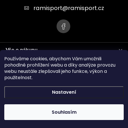
t
ramisport
@
ramisport.cz
í
Vše o nákupu
Používáme cookies, abychom Vám umožnili
Informace pro vás
pohodlné prohlížení webu a díky analýze provozu
webu neustále zlepšovali jeho funkce, výkon a
použitelnost.
ramisport.eu
Nastavení
Copyright 2026
RAMISPORT
. Všechna práva vyhrazena.
Souhlasím
Vytvořil Shoptet