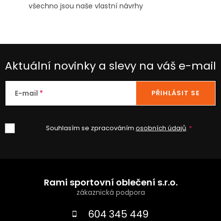
všechno jsou naše vlastní návrhy
Aktuální novinky a slevy na váš e-mail
E-mail
PŘIHLÁSIT SE
Souhlasím se zpracováním
osobních údajů
.
Z
á
Rami sportovní oblečení s.r.o.
p
a
604 345 449