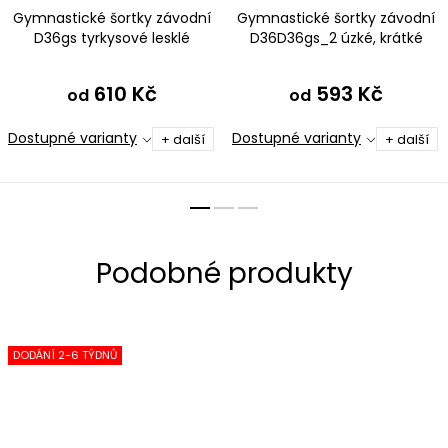
Gymnastické šortky závodní
Gymnastické šortky závodní
D36gs tyrkysové lesklé
D36D36gs_2 úzké, krátké
tyrkysové lesklé
610 Kč
593 Kč
od
od
Dostupné varianty
Dostupné varianty
+ další
+ další
DODÁNÍ 2-6 TÝDNŮ