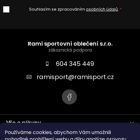
Souhlasím se zpracováním
osobních údajů
.
Z
á
Rami sportovní oblečení s.r.o.
p
a
604 345 449
t
ramisport
@
ramisport.cz
í
Vše o nákupu
Používáme cookies, abychom Vám umožnili
Informace pro vás
pohodlné prohlížení webu a díky analýze provozu