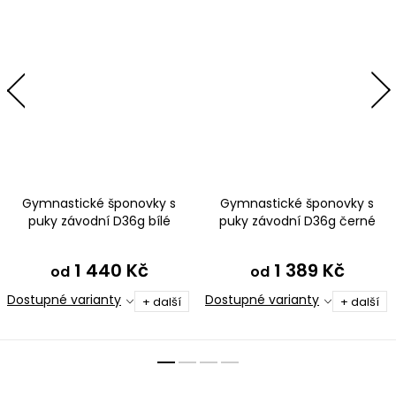
Gymnastické šponovky s
Gymnastické šponovky s
puky závodní D36g bílé
puky závodní D36g černé
matné
lesklé
1 440 Kč
1 389 Kč
od
od
Dostupné varianty
Dostupné varianty
+ další
+ další