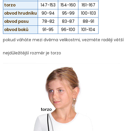
torzo
147-153
154-160
161-167
obvod hrudníku
90-94
95-99
100-103
obvod pasu
78-82
83-87
88-91
obvod boků
91-95
96-100
101-104
pokud váháte mezi dvěma velikostmi, vezměte raději větší
nejdůležitější rozměr je torzo