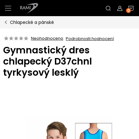
Přejít
N
na
obsah
Chlapecké a pánské
K
Neohodnoceno
Podrobnosti hodnocení
Gymnastický dres
chlapecký D37chnl
tyrkysový lesklý