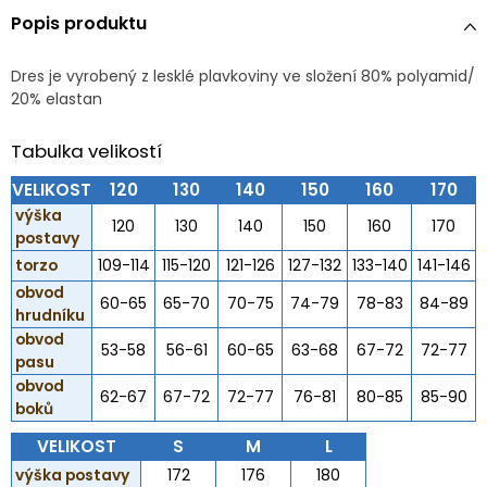
Popis produktu
Dres je vyrobený z lesklé plavkoviny ve složení 80% polyamid/
20% elastan
Tabulka velikostí
VELIKOST
120
130
140
150
160
170
výška
120
130
140
150
160
170
postavy
torzo
109-114
115-120
121-126
127-132
133-140
141-146
obvod
60-65
65-70
70-75
74-79
78-83
84-89
hrudníku
obvod
53-58
56-61
60-65
63-68
67-72
72-77
pasu
obvod
62-67
67-72
72-77
76-81
80-85
85-90
boků
VELIKOST
S
M
L
výška postavy
172
176
180