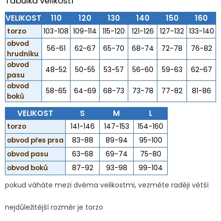
Tabulka velikostí
VELIKOST
110
120
130
140
150
160
torzo
103-108
109-114
115-120
121-126
127-132
133-140
obvod
56-61
62-67
65-70
68-74
72-78
76-82
hrudníku
obvod
48-52
50-55
53-57
56-60
59-63
62-67
pasu
obvod
58-65
64-69
68-73
73-78
77-82
81-86
boků
VELIKOST
S
M
L
torzo
141-146
147-153
154-160
obvod přes prsa
83-88
89-94
95-100
obvod pasu
63-68
69-74
75-80
obvod boků
87-92
93-98
99-104
pokud váháte mezi dvěma velikostmi, vezměte raději větší
nejdůležitější rozměr je torzo