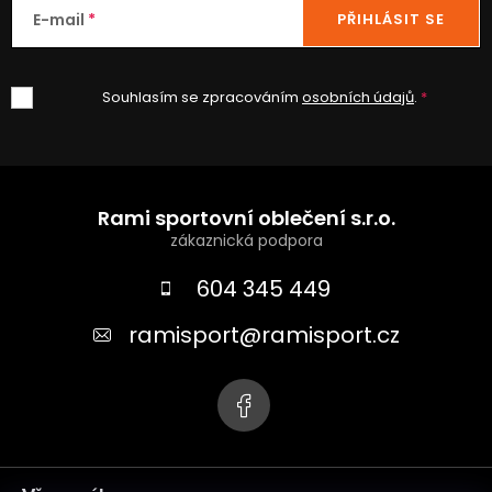
E-mail
PŘIHLÁSIT SE
Souhlasím se zpracováním
osobních údajů
.
Z
á
Rami sportovní oblečení s.r.o.
p
a
604 345 449
t
ramisport
@
ramisport.cz
í