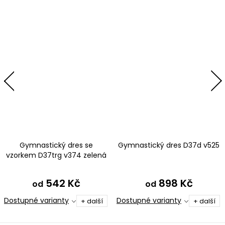
Gymnastický dres se
Gymnastický dres D37d v525
vzorkem D37trg v374 zelená
542 Kč
898 Kč
od
od
Dostupné varianty
Dostupné varianty
+ další
+ další