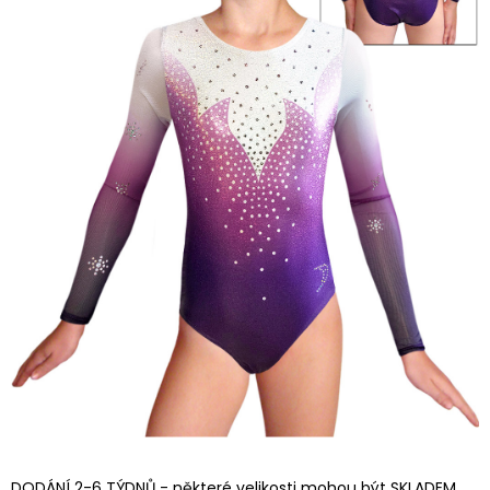
DODÁNÍ 2-6 TÝDNŮ - některé velikosti mohou být SKLADEM