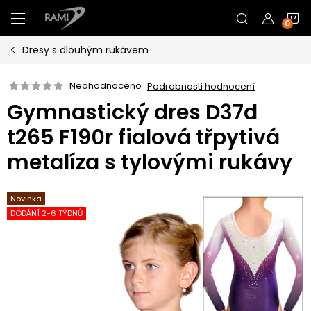
Přejít
N
na
obsah
Dresy s dlouhým rukávem
K
Neohodnoceno
Podrobnosti hodnocení
Gymnastický dres D37d
t265 F190r fialová třpytivá
metalíza s tylovými rukávy
Novinka
DODÁNÍ 2-6 TÝDNŮ