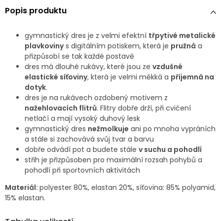
Popis produktu
gymnastický dres je z velmi efektní
třpytivé metalické
plavkoviny
s digitálním potiskem, která je
pružná
a
přizpůsobí se tak každé postavě
dres má dlouhé rukávy, které jsou ze
vzdušné
elastické síťoviny
, která je velmi měkká a
příjemná na
dotyk
.
dres je na rukávech ozdobený motivem z
nažehlovacích flitrů
. Flitry dobře drží, při cvičení
netlačí a mají vysoký duhový lesk
gymnastický dres
nežmolkuje
ani po mnoha vypráních
a stále si zachovává svůj tvar a barvu
dobře odvádí pot a budete stále
v suchu a pohodlí
střih je přizpůsoben pro maximální rozsah pohybů a
pohodlí při sportovních aktivitách
Materiál:
polyester 80%, elastan 20%, síťovina: 85% polyamid,
15% elastan.