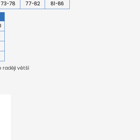
73-78
77-82
81-86
0
0
4
raději větší