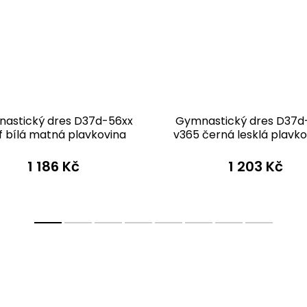
astický dres D37d-56xx
Gymnastický dres D37d
f bílá matná plavkovina
v365 černá lesklá plavko
tylovými rukávy
1 186 Kč
1 203 Kč