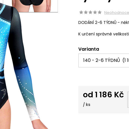
Neohodnoc
DODÁNÍ 2-6 TÝDNŮ - někt
K určení správné velikost
Varianta
od
1 186 Kč
/ ks
Měrná
cena: