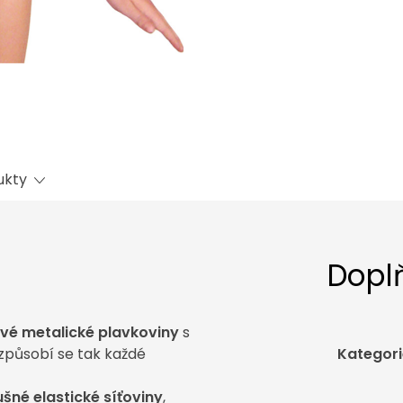
ukty
Dopl
ivé metalické plavkoviny
s
způsobí se tak každé
Kategori
šné elastické síťoviny
,