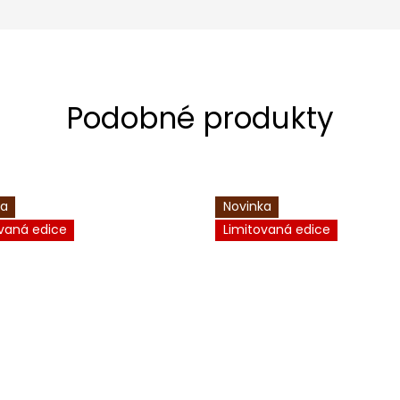
ka
Novinka
vaná edice
Limitovaná edice