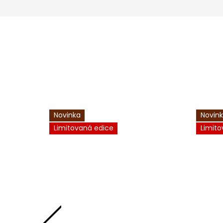
Novinka
Novin
Limitovaná edice
Limito