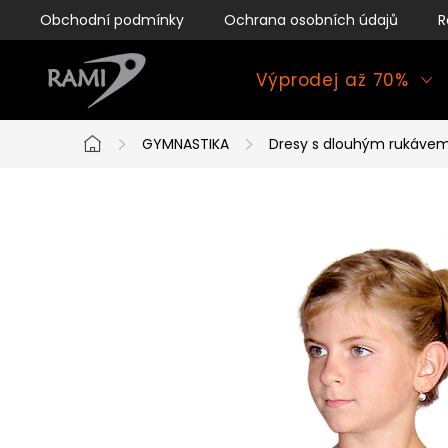
Přejít
Obchodní podmínky
Ochrana osobních údajů
R
na
obsah
Výprodej až 70%
GYMNASTIKA
Dresy s dlouhým rukáve
Domů