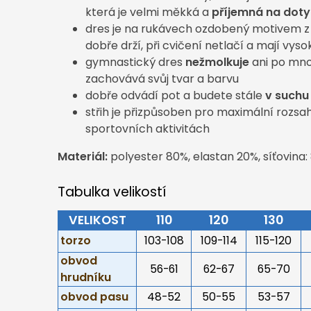
která je velmi měkká a
příjemná na doty
dres je na rukávech ozdobený motivem 
dobře drží, při cvičení netlačí a mají vys
gymnastický dres
nežmolkuje
ani po mno
zachovává svůj tvar a barvu
dobře odvádí pot a budete stále
v suchu
střih je přizpůsoben pro maximální rozsa
sportovních aktivitách
Materiál:
polyester 80%, elastan 20%, síťovina:
Tabulka velikostí
VELIKOST
110
120
130
torzo
103-108
109-114
115-120
obvod
56-61
62-67
65-70
hrudníku
obvod pasu
48-52
50-55
53-57