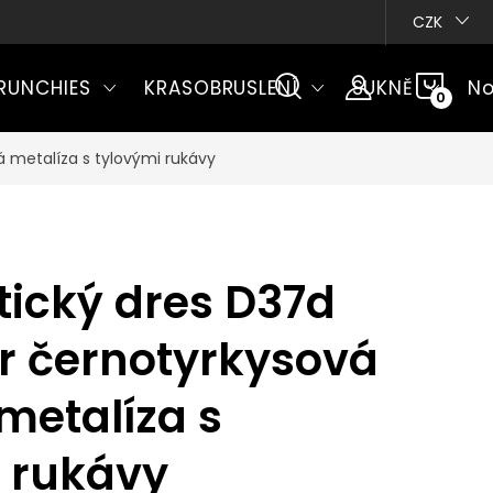
CZK
NÁKU
RUNCHIES
KRASOBRUSLENÍ
SUKNĚ
No
KOŠÍ
á metalíza s tylovými rukávy
ický dres D37d
6r černotyrkysová
 metalíza s
 rukávy