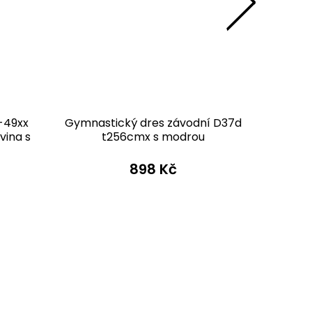
-49xx
Gymnastický dres závodní D37d
Gymna
vina s
t256cmx s modrou
v395 če
898 Kč