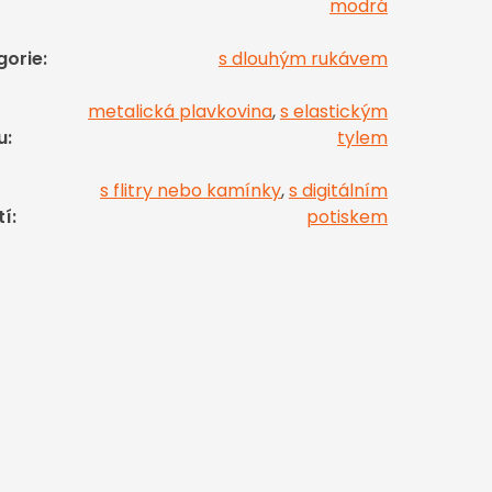
modrá
gorie
:
s dlouhým rukávem
metalická plavkovina
,
s elastickým
u
:
tylem
s flitry nebo kamínky
,
s digitálním
tí
:
potiskem