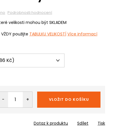
eno
Podrobnosti hodnocení
eré velikosti mohou být SKLADEM
i VŽDY použijte
TABULKU VELIKOSTÍ
Více informací
VLOŽIT DO KOŠÍKU
Dotaz k produktu
Sdílet
Tisk