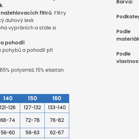
Barva
:
k
.
z
nažehlovacích flitrů
. Flitry
Podkate
oký duhový lesk
ha vypráních a stále si
Podle
materiál
 a pohodlí
h pohybů a pohodlí při
Podle
vlastnos
 85% polyamid, 15% elastan.
140
150
160
121-126
127-132
133-140
68-74
72-78
76-82
56-60
59-63
62-67