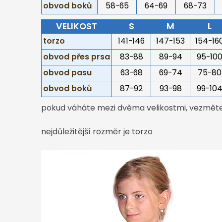
obvod boků
58-65
64-69
68-73
VELIKOST
S
M
L
torzo
141-146
147-153
154-16
obvod přes prsa
83-88
89-94
95-10
obvod pasu
63-68
69-74
75-80
obvod boků
87-92
93-98
99-10
pokud váháte mezi dvěma velikostmi, vezměte 
nejdůležitější rozměr je torzo