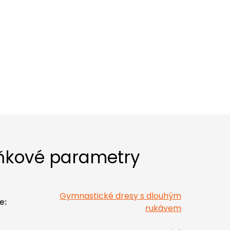
ňkové parametry
Gymnastické dresy s dlouhým
e
:
rukávem