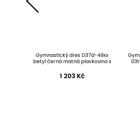
d-56xx
Gymnastický dres D37d-49xx
Gymn
metalíza
betyl černá matná plavkovina s
03t
tylovými rukávy
1 203 Kč