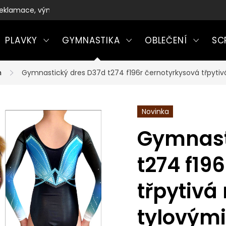
eklamace, výměny a vrácení zboží
PLAVKY
GYMNASTIKA
OBLEČENÍ
SC
m
Gymnastický dres D37d t274 f196r černotyrkysová třpytiv
Novinka
Gymnast
t274 f19
třpytivá
tylovými