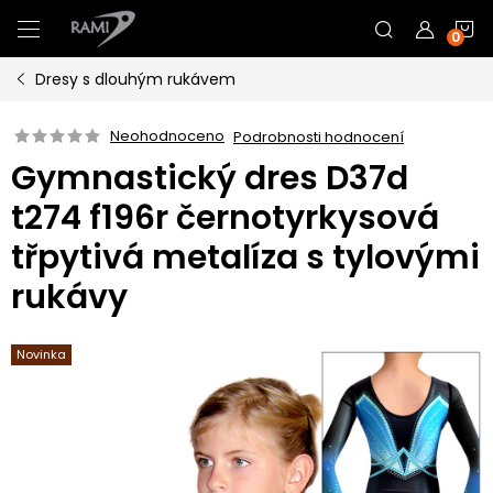
Přejít
N
na
obsah
Dresy s dlouhým rukávem
K
Neohodnoceno
Podrobnosti hodnocení
Gymnastický dres D37d
t274 f196r černotyrkysová
třpytivá metalíza s tylovými
rukávy
Novinka