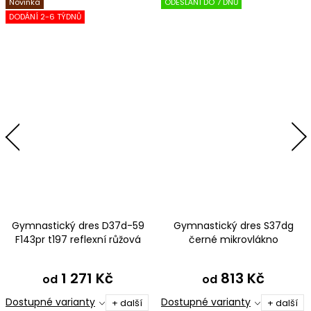
Novinka
ODESLÁNÍ DO 7 DNŮ
DODÁNÍ 2-6 TÝDNŮ
Gymnastický dres D37d-59
Gymnastický dres S37dg
F143pr t197 reflexní růžová
černé mikrovlákno
třpytivá metalíza
1 271 Kč
813 Kč
od
od
Dostupné varianty
Dostupné varianty
+ další
+ další