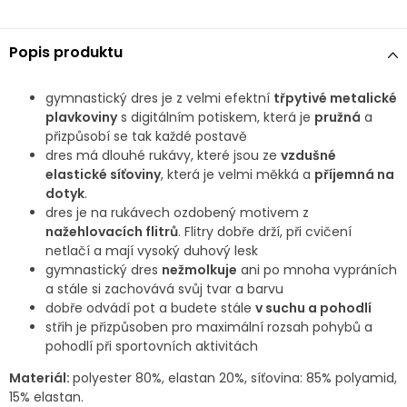
Popis produktu
gymnastický dres je z velmi efektní
třpytivé metalické
plavkoviny
s digitálním potiskem, která je
pružná
a
přizpůsobí se tak každé postavě
dres má dlouhé rukávy, které jsou ze
vzdušné
elastické síťoviny
, která je velmi měkká a
příjemná na
dotyk
.
dres je na rukávech ozdobený motivem z
nažehlovacích flitrů
. Flitry dobře drží, při cvičení
netlačí a mají vysoký duhový lesk
gymnastický dres
nežmolkuje
ani po mnoha vypráních
a stále si zachovává svůj tvar a barvu
dobře odvádí pot a budete stále
v suchu a pohodlí
střih je přizpůsoben pro maximální rozsah pohybů a
pohodlí při sportovních aktivitách
Materiál:
polyester 80%, elastan 20%, síťovina: 85% polyamid,
15% elastan.