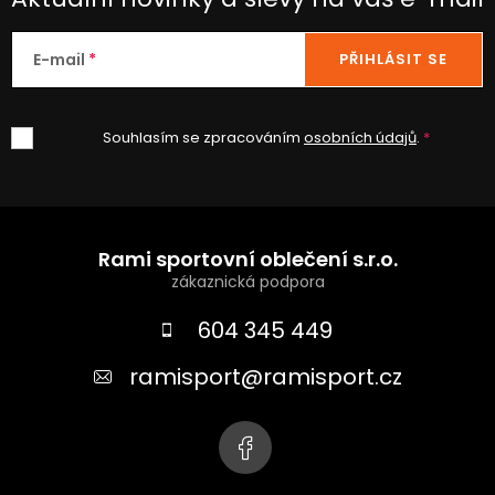
E-mail
PŘIHLÁSIT SE
Souhlasím se zpracováním
osobních údajů
.
Z
á
Rami sportovní oblečení s.r.o.
p
a
604 345 449
t
ramisport
@
ramisport.cz
í