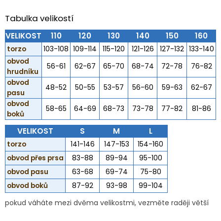
Tabulka velikostí
VELIKOST
110
120
130
140
150
160
torzo
103-108
109-114
115-120
121-126
127-132
133-140
obvod
56-61
62-67
65-70
68-74
72-78
76-82
hrudníku
obvod
48-52
50-55
53-57
56-60
59-63
62-67
pasu
obvod
58-65
64-69
68-73
73-78
77-82
81-86
boků
VELIKOST
S
M
L
torzo
141-146
147-153
154-160
obvod přes prsa
83-88
89-94
95-100
obvod pasu
63-68
69-74
75-80
obvod boků
87-92
93-98
99-104
pokud váháte mezi dvěma velikostmi, vezměte raději větší