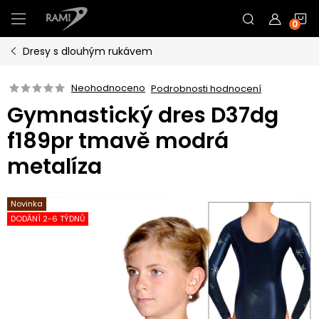
Přejít
N
na
obsah
Dresy s dlouhým rukávem
K
Neohodnoceno
Podrobnosti hodnocení
Gymnastický dres D37dg
f189pr tmavě modrá
metalíza
Novinka
DODÁNÍ 2-6 TÝDNŮ