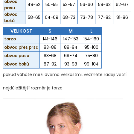
obvod
48-52
50-55
53-57
56-60
59-63
62-67
pasu
obvod
58-65
64-69
68-73
73-78
77-82
81-86
boků
VELIKOST
S
M
L
torzo
141-146
147-153
154-160
obvod přes prsa
83-88
89-94
95-100
obvod pasu
63-68
69-74
75-80
obvod boků
87-92
93-98
99-104
pokud váháte mezi dvěma velikostmi, vezměte raději větší
nejdůležitější rozměr je torzo