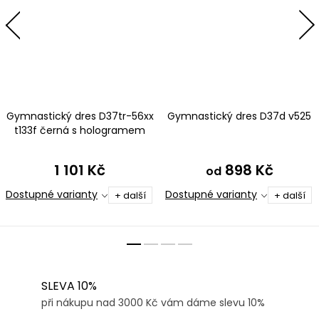
Gymnastický dres D37tr-56xx
Gymnastický dres D37d v525
t133f černá s hologramem
1 101 Kč
898 Kč
od
Dostupné varianty
Dostupné varianty
+ další
+ další
SLEVA 10%
při nákupu nad 3000 Kč vám dáme slevu 10%