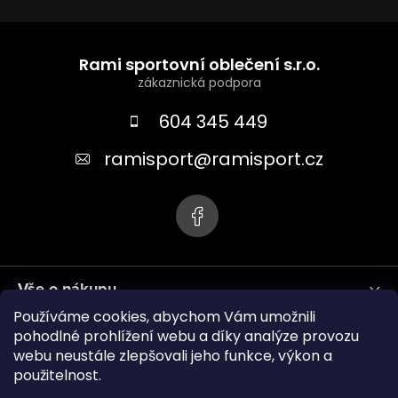
Z
á
Rami sportovní oblečení s.r.o.
p
a
604 345 449
t
ramisport
@
ramisport.cz
í
Vše o nákupu
Používáme cookies, abychom Vám umožnili
Informace pro vás
pohodlné prohlížení webu a díky analýze provozu
webu neustále zlepšovali jeho funkce, výkon a
použitelnost.
ramisport.eu