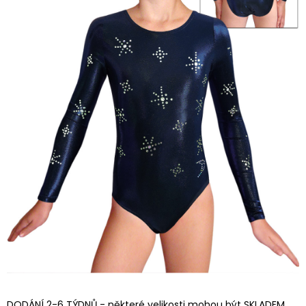
DODÁNÍ 2-6 TÝDNŮ - některé velikosti mohou být SKLADEM