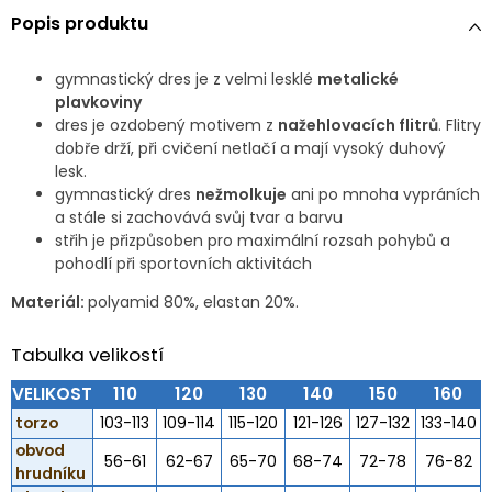
Popis produktu
gymnastický dres je z velmi lesklé
metalické
plavkoviny
dres je ozdobený motivem z
nažehlovacích flitrů
. Flitry
dobře drží, při cvičení netlačí a mají vysoký duhový
lesk.
gymnastický dres
nežmolkuje
ani po mnoha vypráních
a stále si zachovává svůj tvar a barvu
střih je přizpůsoben pro maximální rozsah pohybů a
pohodlí při sportovních aktivitách
Materiál:
polyamid 80%, elastan 20%.
Tabulka velikostí
VELIKOST
110
120
130
140
150
160
torzo
103-113
109-114
115-120
121-126
127-132
133-140
obvod
56-61
62-67
65-70
68-74
72-78
76-82
hrudníku