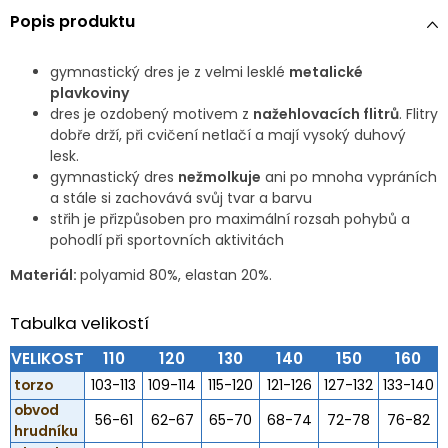
Popis produktu
gymnastický dres je z velmi lesklé
metalické
plavkoviny
dres je ozdobený motivem z
nažehlovacích flitrů
. Flitry
dobře drží, při cvičení netlačí a mají vysoký duhový
lesk.
gymnastický dres
nežmolkuje
ani po mnoha vypráních
a stále si zachovává svůj tvar a barvu
střih je přizpůsoben pro maximální rozsah pohybů a
pohodlí při sportovních aktivitách
Materiál:
polyamid 80%, elastan 20%.
Tabulka velikostí
VELIKOST
110
120
130
140
150
160
torzo
103-113
109-114
115-120
121-126
127-132
133-140
obvod
56-61
62-67
65-70
68-74
72-78
76-82
hrudníku