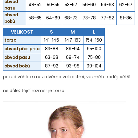
obvod
48-52
50-55
53-57
56-60
59-63
62-67
pasu
obvod
58-65
64-69
68-73
73-78
77-82
81-86
boků
VELIKOST
S
M
L
torzo
141-146
147-153
154-160
obvod přes prsa
83-88
89-94
95-100
obvod pasu
63-68
69-74
75-80
obvod boků
87-92
93-98
99-104
pokud váháte mezi dvěma velikostmi, vezměte raději větší
nejdůležitější rozměr je torzo