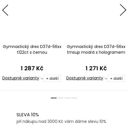
Gymnastický dres D37d-56xx
Gymnastický dres D37d-56xx
t122ct s černou
tmsup modrá s hologramem
1 287 Kč
1 271 Kč
Dostupné varianty
Dostupné varianty
+ další
+ další
SLEVA 10%
při nákupu nad 3000 Kč vám dáme slevu 10%