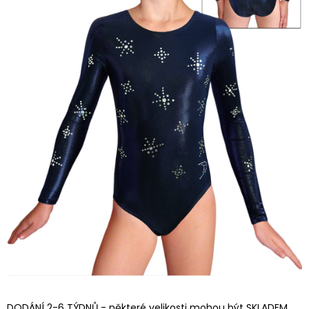
DODÁNÍ 2-6 TÝDNŮ - některé velikosti mohou být SKLADEM