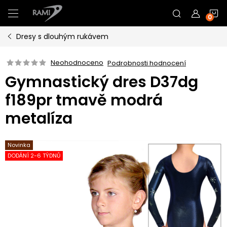
Přejít
N
na
obsah
Dresy s dlouhým rukávem
K
Neohodnoceno
Podrobnosti hodnocení
Gymnastický dres D37dg
f189pr tmavě modrá
metalíza
Novinka
DODÁNÍ 2-6 TÝDNŮ