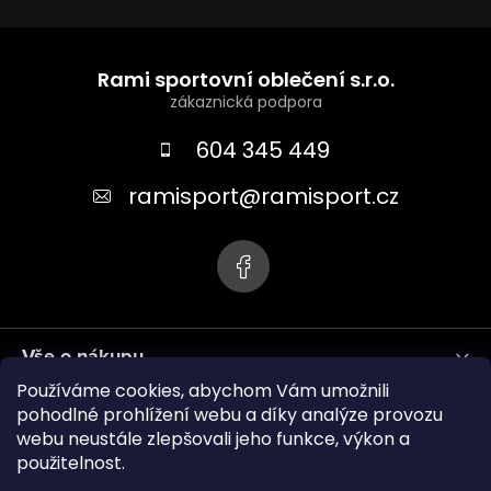
Z
á
Rami sportovní oblečení s.r.o.
p
a
604 345 449
t
ramisport
@
ramisport.cz
í
Vše o nákupu
Používáme cookies, abychom Vám umožnili
Informace pro vás
pohodlné prohlížení webu a díky analýze provozu
webu neustále zlepšovali jeho funkce, výkon a
použitelnost.
ramisport.eu