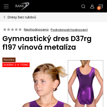
Přejít
N
na
obsah
Dresy bez rukávů
K
Neohodnoceno
Podrobnosti hodnocení
Gymnastický dres D37rg
f197 vínová metalíza
Novinka
DODÁNÍ 2-6 TÝDNŮ