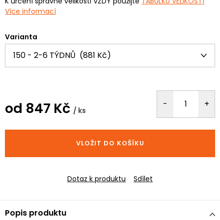
K určení správné velikosti VŽDY použijte
TABULKU VELIKOSTÍ
Více informací
Varianta
od
847 Kč
/ ks
Měrná
cena:
VLOŽIT DO KOŠÍKU
Dotaz k produktu
Sdílet
Popis produktu