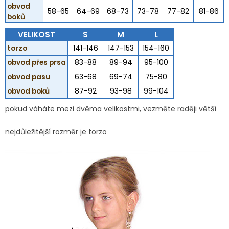
obvod
58-65
64-69
68-73
73-78
77-82
81-86
boků
VELIKOST
S
M
L
torzo
141-146
147-153
154-160
obvod přes prsa
83-88
89-94
95-100
obvod pasu
63-68
69-74
75-80
obvod boků
87-92
93-98
99-104
pokud váháte mezi dvěma velikostmi, vezměte raději větší
nejdůležitější rozměr je torzo