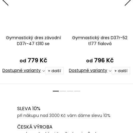
Gymnastický dres závodní
Gymnastický dres D37r-52
D37r-47 t310 se
t177 fialová
zelenomodrou
779 Kč
796 Kč
od
od
Dostupné varianty
Dostupné varianty
+ další
+ další
SLEVA 10%
při nákupu nad 3000 Kč vám dáme slevu 10%
ČESKÁ VÝROBA