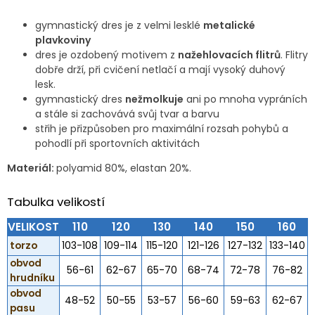
gymnastický dres je z velmi lesklé
metalické
plavkoviny
dres je ozdobený motivem z
nažehlovacích flitrů
. Flitry
dobře drží, při cvičení netlačí a mají vysoký duhový
lesk.
gymnastický dres
nežmolkuje
ani po mnoha vypráních
a stále si zachovává svůj tvar a barvu
střih je přizpůsoben pro maximální rozsah pohybů a
pohodlí při sportovních aktivitách
Materiál:
polyamid 80%, elastan 20%.
Tabulka velikostí
VELIKOST
110
120
130
140
150
160
torzo
103-108
109-114
115-120
121-126
127-132
133-140
obvod
56-61
62-67
65-70
68-74
72-78
76-82
hrudníku
obvod
48-52
50-55
53-57
56-60
59-63
62-67
pasu