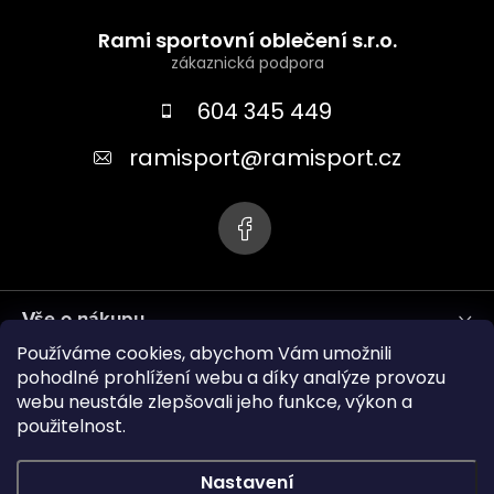
Z
á
Rami sportovní oblečení s.r.o.
p
a
604 345 449
t
ramisport
@
ramisport.cz
í
Vše o nákupu
Používáme cookies, abychom Vám umožnili
Informace pro vás
pohodlné prohlížení webu a díky analýze provozu
webu neustále zlepšovali jeho funkce, výkon a
použitelnost.
ramisport.eu
Nastavení