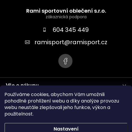
Z
á
Rami sportovní oblečení s.r.o.
p
a
604 345 449
t
ramisport
@
ramisport.cz
í
Vše o nákupu
Používáme cookies, abychom Vám umožnili
Informace pro vás
pohodlné prohlížení webu a díky analýze provozu
webu neustále zlepšovali jeho funkce, výkon a
použitelnost.
ramisport.eu
Nastavení