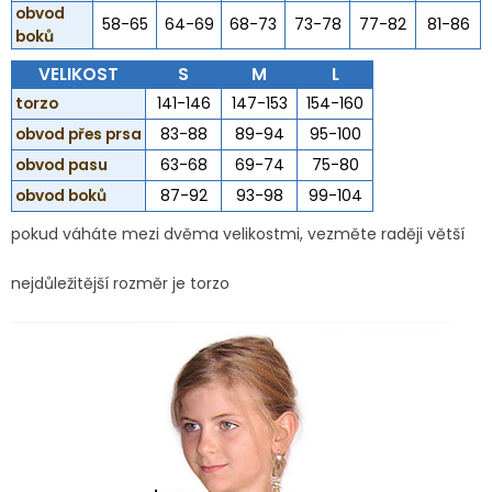
obvod
58-65
64-69
68-73
73-78
77-82
81-86
boků
VELIKOST
S
M
L
torzo
141-146
147-153
154-160
obvod přes prsa
83-88
89-94
95-100
obvod pasu
63-68
69-74
75-80
obvod boků
87-92
93-98
99-104
pokud váháte mezi dvěma velikostmi, vezměte raději větší
nejdůležitější rozměr je torzo