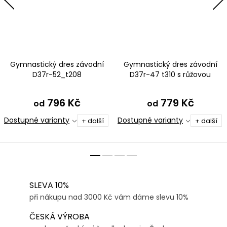
Gymnastický dres závodní
Gymnastický dres závodní
D37r-52_t208
D37r-47 t310 s růžovou
zelenotyrkysová
796 Kč
779 Kč
od
od
Dostupné varianty
Dostupné varianty
+ další
+ další
SLEVA 10%
při nákupu nad 3000 Kč vám dáme slevu 10%
ČESKÁ VÝROBA