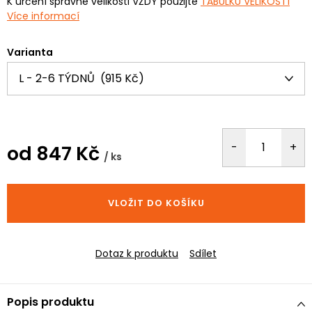
K určení správné velikosti VŽDY použijte
TABULKU VELIKOSTÍ
Více informací
Varianta
od
847 Kč
/ ks
Měrná
cena:
VLOŽIT DO KOŠÍKU
Dotaz k produktu
Sdílet
Popis produktu