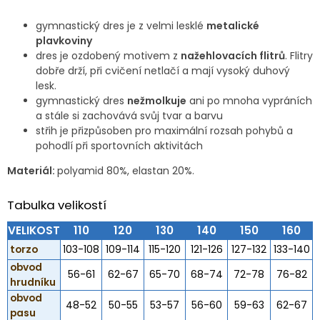
gymnastický dres je z velmi lesklé
metalické
plavkoviny
dres je ozdobený motivem z
nažehlovacích flitrů
. Flitry
dobře drží, při cvičení netlačí a mají vysoký duhový
lesk.
gymnastický dres
nežmolkuje
ani po mnoha vypráních
a stále si zachovává svůj tvar a barvu
střih je přizpůsoben pro maximální rozsah pohybů a
pohodlí při sportovních aktivitách
Materiál:
polyamid 80%, elastan 20%.
Tabulka velikostí
VELIKOST
110
120
130
140
150
160
torzo
103-108
109-114
115-120
121-126
127-132
133-140
obvod
56-61
62-67
65-70
68-74
72-78
76-82
hrudníku
obvod
48-52
50-55
53-57
56-60
59-63
62-67
pasu