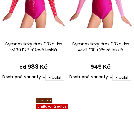
Gymnastický dres D37d-1xx
Gymnastický dres D37d-1xx
v430 F27 růžová lesklá
v441 F38 růžová lesklá
plavkovina
plavkovina
983 Kč
949 Kč
od
Dostupné varianty
Dostupné varianty
+ další
+ další
Novinka
Limitovaná edice