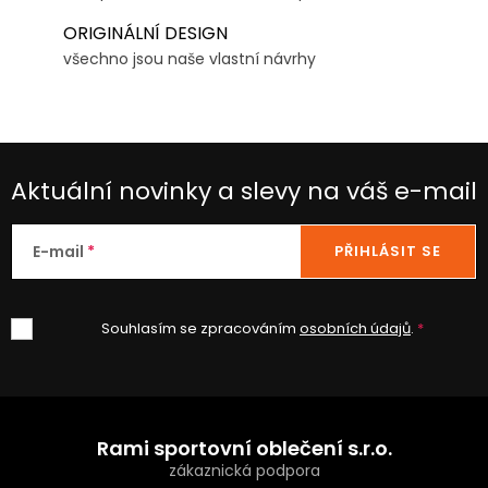
ORIGINÁLNÍ DESIGN
všechno jsou naše vlastní návrhy
Aktuální novinky a slevy na váš e-mail
E-mail
PŘIHLÁSIT SE
Souhlasím se zpracováním
osobních údajů
.
Z
á
Rami sportovní oblečení s.r.o.
p