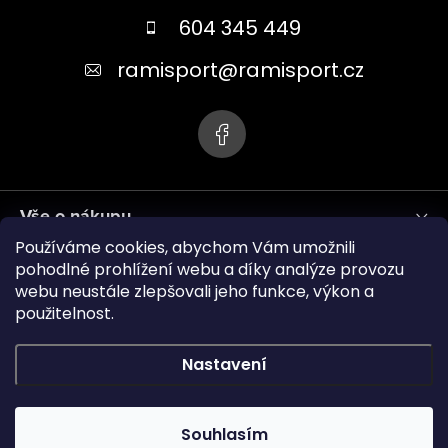
a
604 345 449
t
ramisport
@
ramisport.cz
í
Vše o nákupu
Používáme cookies, abychom Vám umožnili
Informace pro vás
pohodlné prohlížení webu a díky analýze provozu
webu neustále zlepšovali jeho funkce, výkon a
použitelnost.
ramisport.eu
Nastavení
Copyright 2026
RAMISPORT
. Všechna práva vyhrazena.
Souhlasím