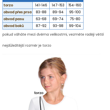
torzo
141-146
147-153
154-160
obvod přes prsa
83-88
89-94
95-100
obvod pasu
63-68
69-74
75-80
obvod boků
87-92
93-98
99-104
pokud váháte mezi dvěma velikostmi, vezměte raději větší
nejdůležitější rozměr je torzo