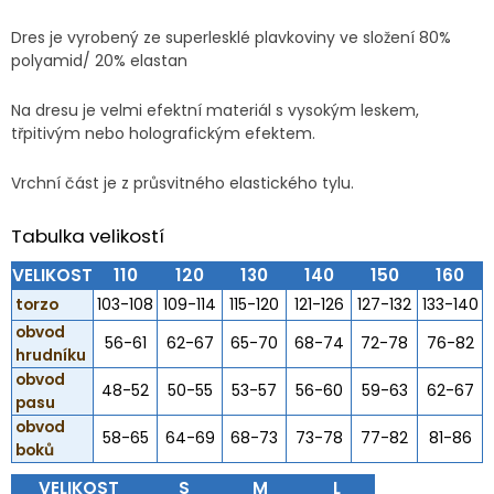
Dres je vyrobený ze superlesklé plavkoviny ve složení 80%
polyamid/ 20% elastan
Na dresu je velmi efektní materiál s vysokým leskem,
třpitivým nebo holografickým efektem.
Vrchní část je z průsvitného elastického tylu.
Tabulka velikostí
VELIKOST
110
120
130
140
150
160
torzo
103-108
109-114
115-120
121-126
127-132
133-140
obvod
56-61
62-67
65-70
68-74
72-78
76-82
hrudníku
obvod
48-52
50-55
53-57
56-60
59-63
62-67
pasu
obvod
58-65
64-69
68-73
73-78
77-82
81-86
boků
VELIKOST
S
M
L