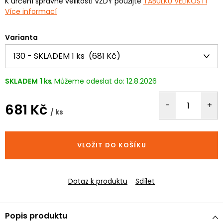
K určení správné velikosti VŽDY použijte
TABULKU VELIKOSTÍ
Více informací
Varianta
SKLADEM
1 ks
12.8.2026
681 Kč
/ ks
Měrná
cena:
VLOŽIT DO KOŠÍKU
Dotaz k produktu
Sdílet
Popis produktu