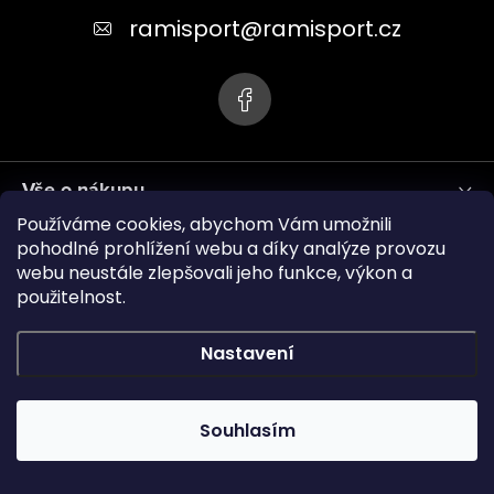
t
ramisport
@
ramisport.cz
í
Vše o nákupu
Používáme cookies, abychom Vám umožnili
Informace pro vás
pohodlné prohlížení webu a díky analýze provozu
webu neustále zlepšovali jeho funkce, výkon a
použitelnost.
ramisport.eu
Nastavení
Copyright 2026
RAMISPORT
. Všechna práva vyhrazena.
Souhlasím
Vytvořil Shoptet