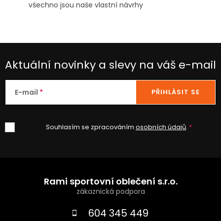
všechno jsou naše vlastní návrhy
Aktuální novinky a slevy na váš e-mail
E-mail
PŘIHLÁSIT SE
Souhlasím se zpracováním
osobních údajů
.
Z
á
Rami sportovní oblečení s.r.o.
p
a
604 345 449