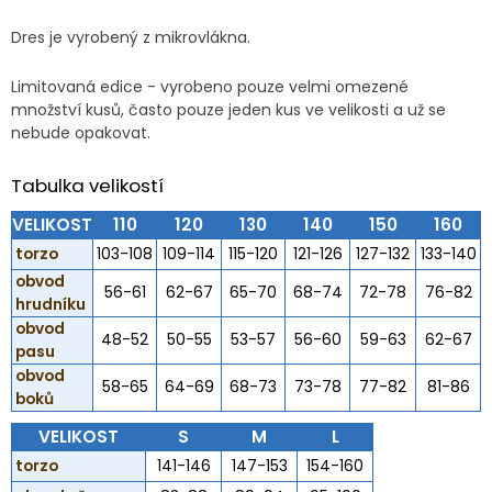
Dres je vyrobený z mikrovlákna.
Limitovaná edice - vyrobeno pouze velmi omezené
množství kusů, často pouze jeden kus ve velikosti a už se
nebude opakovat.
Tabulka velikostí
VELIKOST
110
120
130
140
150
160
torzo
103-108
109-114
115-120
121-126
127-132
133-140
obvod
56-61
62-67
65-70
68-74
72-78
76-82
hrudníku
obvod
48-52
50-55
53-57
56-60
59-63
62-67
pasu
obvod
58-65
64-69
68-73
73-78
77-82
81-86
boků
VELIKOST
S
M
L
torzo
141-146
147-153
154-160