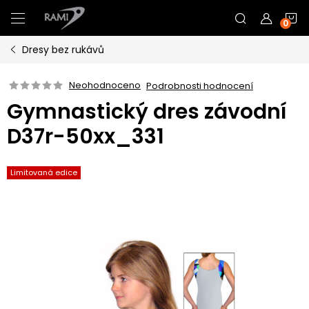
Přejít
N
na
obsah
Dresy bez rukávů
K
Neohodnoceno
Podrobnosti hodnocení
Gymnastický dres závodní
D37r-50xx_331
Limitovaná edice