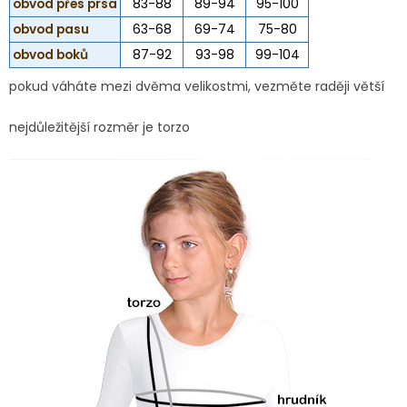
obvod přes prsa
83-88
89-94
95-100
obvod pasu
63-68
69-74
75-80
obvod boků
87-92
93-98
99-104
pokud váháte mezi dvěma velikostmi, vezměte raději větší
nejdůležitější rozměr je torzo