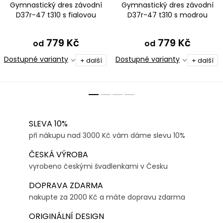
Gymnastický dres závodní
Gymnastický dres závodní
D37r-47 t310 s fialovou
D37r-47 t310 s modrou
779 Kč
779 Kč
od
od
Dostupné varianty
Dostupné varianty
+ další
+ další
SLEVA 10%
při nákupu nad 3000 Kč vám dáme slevu 10%
ČESKÁ VÝROBA
vyrobeno českými švadlenkami v Česku
DOPRAVA ZDARMA
nakupte za 2000 Kč a máte dopravu zdarma
ORIGINÁLNÍ DESIGN