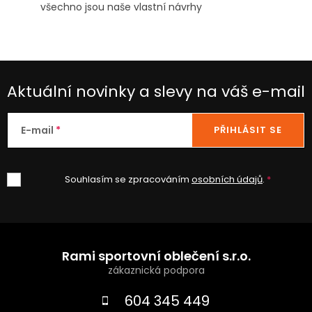
všechno jsou naše vlastní návrhy
Aktuální novinky a slevy na váš e-mail
E-mail
PŘIHLÁSIT SE
Souhlasím se zpracováním
osobních údajů
.
Z
á
Rami sportovní oblečení s.r.o.
p
a
604 345 449