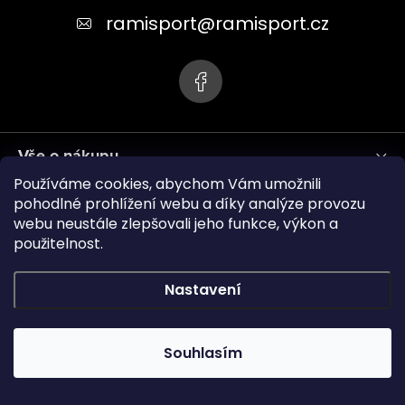
t
ramisport
@
ramisport.cz
í
Vše o nákupu
Používáme cookies, abychom Vám umožnili
Informace pro vás
pohodlné prohlížení webu a díky analýze provozu
webu neustále zlepšovali jeho funkce, výkon a
použitelnost.
ramisport.eu
Nastavení
Copyright 2026
RAMISPORT
. Všechna práva vyhrazena.
Souhlasím
Vytvořil Shoptet