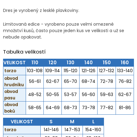
Dres je vyrobený z lesklé plavkoviny.
Limitovaná edice - vyrobeno pouze velmi omezené
množství kusů, často pouze jeden kus ve velikosti a už se
nebude opakovat.
Tabulka velikostí
VELIKOST
110
120
130
140
150
160
torzo
103-108
109-114
115-120
121-126
127-132
133-140
obvod
56-61
62-67
65-70
68-74
72-78
76-82
hrudníku
obvod
48-52
50-55
53-57
56-60
59-63
62-67
pasu
obvod
58-65
64-69
68-73
73-78
77-82
81-86
boků
VELIKOST
S
M
L
torzo
141-146
147-153
154-160