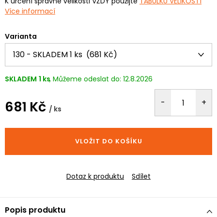
K určení správné velikosti VŽDY použijte
TABULKU VELIKOSTÍ
Více informací
Varianta
SKLADEM
1 ks
12.8.2026
681 Kč
/ ks
Měrná
cena:
VLOŽIT DO KOŠÍKU
Dotaz k produktu
Sdílet
Popis produktu