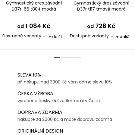
Gymnastický dres závodní
Gymnastický dres závodní
D37r-66 t804 modrá
D37r t117 tmavě modrá
1 084 Kč
728 Kč
od
od
Dostupné varianty
Dostupné varianty
+ další
+ další
SLEVA 10%
při nákupu nad 3000 Kč vám dáme slevu 10%
ČESKÁ VÝROBA
vyrobeno českými švadlenkami v Česku
DOPRAVA ZDARMA
nakupte za 2000 Kč a máte dopravu zdarma
ORIGINÁLNÍ DESIGN