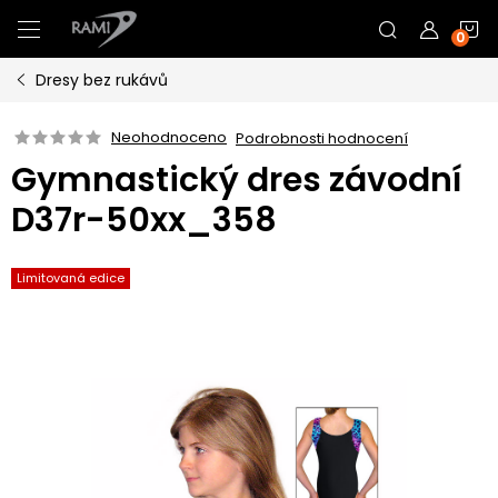
Přejít
N
na
obsah
Dresy bez rukávů
K
Neohodnoceno
Podrobnosti hodnocení
Gymnastický dres závodní
D37r-50xx_358
Limitovaná edice