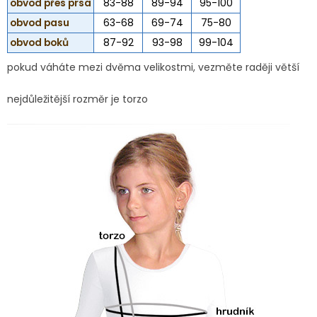
obvod přes prsa
83-88
89-94
95-100
obvod pasu
63-68
69-74
75-80
obvod boků
87-92
93-98
99-104
pokud váháte mezi dvěma velikostmi, vezměte raději větší
nejdůležitější rozměr je torzo