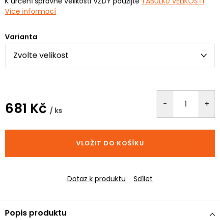
K určení správné velikosti VŽDY použijte
TABULKU VELIKOSTÍ
Více informací
Varianta
681 Kč
/ ks
Měrná
cena:
VLOŽIT DO KOŠÍKU
Dotaz k produktu
Sdílet
Popis produktu