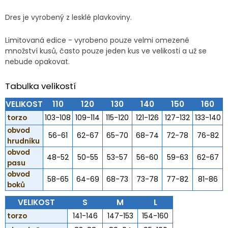
Dres je vyrobený z lesklé plavkoviny.
Limitovaná edice - vyrobeno pouze velmi omezené
množství kusů, často pouze jeden kus ve velikosti a už se
nebude opakovat.
Tabulka velikostí
VELIKOST
110
120
130
140
150
160
torzo
103-108
109-114
115-120
121-126
127-132
133-140
obvod
56-61
62-67
65-70
68-74
72-78
76-82
hrudníku
obvod
48-52
50-55
53-57
56-60
59-63
62-67
pasu
obvod
58-65
64-69
68-73
73-78
77-82
81-86
boků
VELIKOST
S
M
L
torzo
141-146
147-153
154-160