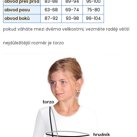
obvod přes prsa
83-88
89-94
95-100
obvod pasu
63-68
69-74
75-80
obvod boků
87-92
93-98
99-104
pokud váháte mezi dvěma velikostmi, vezměte raději větší
nejdůležitější rozměr je torzo