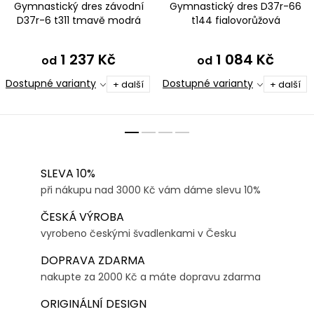
Gymnastický dres závodní
Gymnastický dres D37r-66
D37r-6 t311 tmavě modrá
t144 fialovorůžová
1 237 Kč
1 084 Kč
od
od
Dostupné varianty
Dostupné varianty
+ další
+ další
SLEVA 10%
při nákupu nad 3000 Kč vám dáme slevu 10%
ČESKÁ VÝROBA
vyrobeno českými švadlenkami v Česku
DOPRAVA ZDARMA
nakupte za 2000 Kč a máte dopravu zdarma
ORIGINÁLNÍ DESIGN