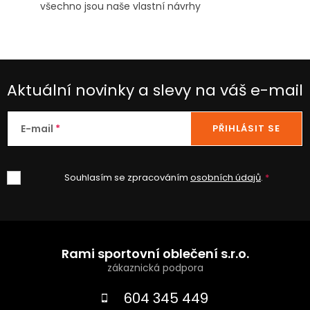
všechno jsou naše vlastní návrhy
Aktuální novinky a slevy na váš e-mail
E-mail
PŘIHLÁSIT SE
Souhlasím se zpracováním
osobních údajů
.
Z
á
Rami sportovní oblečení s.r.o.
p
a
604 345 449