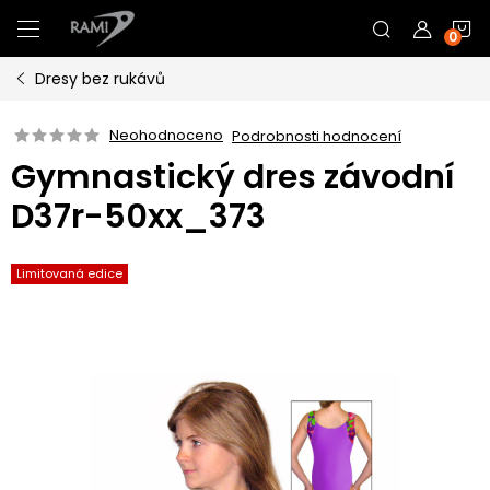
Přejít
N
na
obsah
Dresy bez rukávů
K
Neohodnoceno
Podrobnosti hodnocení
Gymnastický dres závodní
D37r-50xx_373
Limitovaná edice