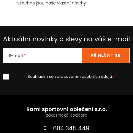
všechno jsou naše vlastní návrhy
Aktuální novinky a slevy na váš e-mail
E-mail
PŘIHLÁSIT SE
Souhlasím se zpracováním
osobních údajů
.
Z
á
Rami sportovní oblečení s.r.o.
p
a
604 345 449