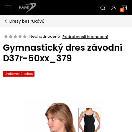
Přejít
N
na
obsah
Dresy bez rukávů
K
Neohodnoceno
Podrobnosti hodnocení
Gymnastický dres závodní
D37r-50xx_379
Limitovaná edice