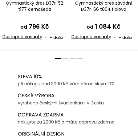
Gymnastický dres D37r-52
Gymnastický dres závodní
t177 černošedá
D37r-66 t804 fialová
796 Kč
1 084 Kč
od
od
Dostupné varianty
Dostupné varianty
+ další
+ další
SLEVA 10%
při nákupu nad 3000 Kč vám dáme slevu 10%
ČESKÁ VÝROBA
vyrobeno českými švadlenkami v Česku
DOPRAVA ZDARMA
nakupte za 2000 Kč a máte dopravu zdarma
ORIGINÁLNÍ DESIGN