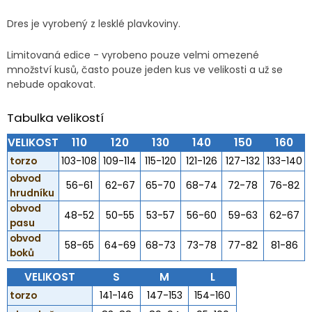
Dres je vyrobený z lesklé plavkoviny.
Limitovaná edice - vyrobeno pouze velmi omezené
množství kusů, často pouze jeden kus ve velikosti a už se
nebude opakovat.
Tabulka velikostí
VELIKOST
110
120
130
140
150
160
torzo
103-108
109-114
115-120
121-126
127-132
133-140
obvod
56-61
62-67
65-70
68-74
72-78
76-82
hrudníku
obvod
48-52
50-55
53-57
56-60
59-63
62-67
pasu
obvod
58-65
64-69
68-73
73-78
77-82
81-86
boků
VELIKOST
S
M
L
torzo
141-146
147-153
154-160