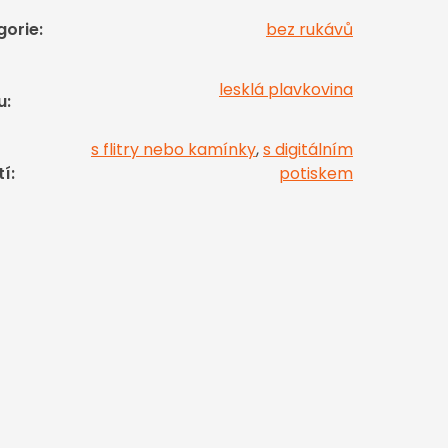
gorie
:
bez rukávů
lesklá plavkovina
u
:
s flitry nebo kamínky
,
s digitálním
tí
:
potiskem