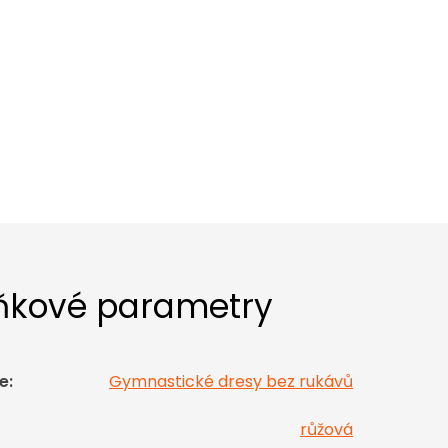
ňkové parametry
e
:
Gymnastické dresy bez rukávů
růžová