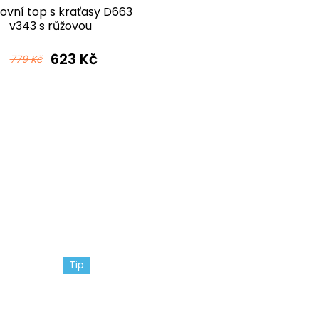
ovní top s kraťasy D663
v343 s růžovou
623 Kč
779 Kč
Tip
Sleva
Limitov
-2