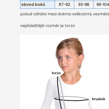
obvod boků
87-92
93-98
99-10
pokud váháte mezi dvěma velikostmi, vezměte 
nejdůležitější rozměr je torzo