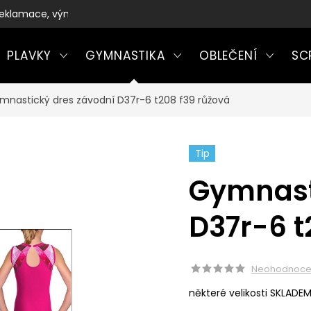
eklamace, výměny a vrácení zboží
PLAVKY
GYMNASTIKA
OBLEČENÍ
SC
mnastický dres závodní D37r-6 t208 f39 růžová
Tip
Gymnast
D37r-6 t
Neohodnoc
některé velikosti SKLADE