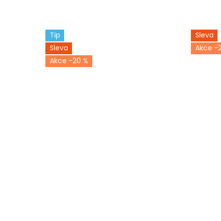
Tip
Sleva
Sleva
-
-20 %