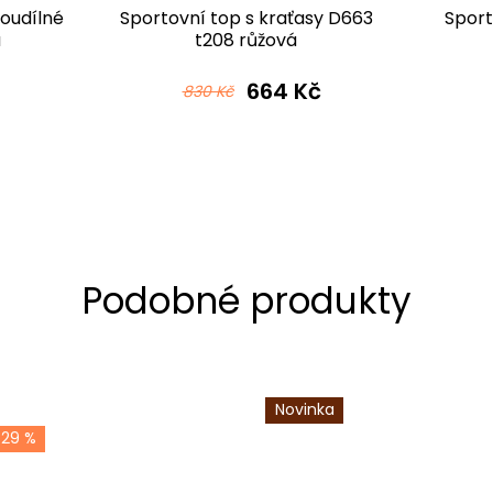
voudílné
Sportovní top s kraťasy D663
Sport
á
t208 růžová
664 Kč
830 Kč
Novinka
-29 %