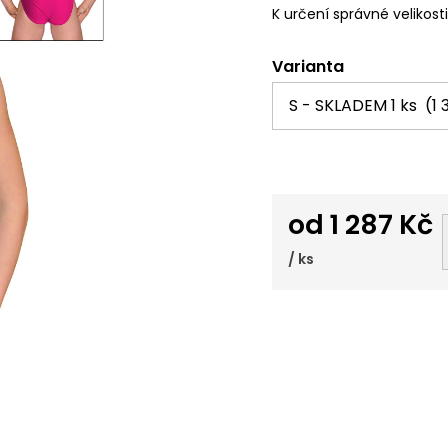
K určení správné velikost
Varianta
od
1 287 Kč
/ ks
Měrná
cena: