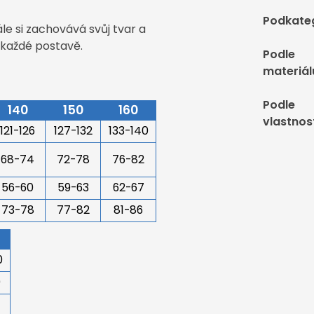
Podkate
e si zachovává svůj tvar a
e každé postavě.
Podle
materiál
Podle
140
150
160
vlastnos
121-126
127-132
133-140
68-74
72-78
76-82
56-60
59-63
62-67
73-78
77-82
81-86
0
0