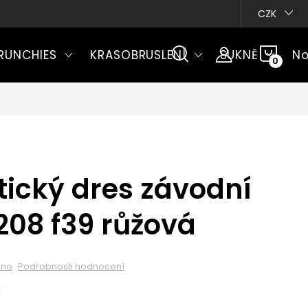
CZK
NÁKU
RUNCHIES
KRASOBRUSLENÍ
SUKNĚ
No
KOŠÍ
ický dres závodní
208 f39 růžová
eno
Podrobnosti hodnocení
M