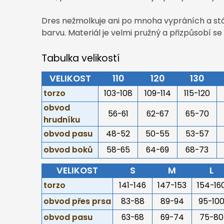
Dres nežmolkuje ani po mnoha vypráních a stál
barvu. Materiál je velmi pružný a přizpůsobí s
Tabulka velikostí
VELIKOST
110
120
130
torzo
103-108
109-114
115-120
obvod
56-61
62-67
65-70
hrudníku
obvod pasu
48-52
50-55
53-57
obvod boků
58-65
64-69
68-73
VELIKOST
S
M
L
torzo
141-146
147-153
154-16
obvod přes prsa
83-88
89-94
95-10
obvod pasu
63-68
69-74
75-80