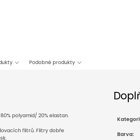
odukty
Podobné produkty
Dopl
í 80% polyamid/ 20% elastan.
Kategori
acích flitrů. Flitry dobře
Barva
:
sk.