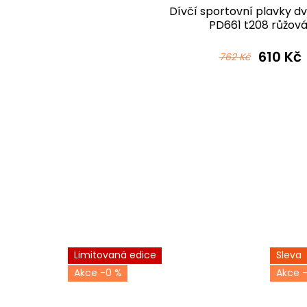
Dívčí sportovní plavky d
PD661 t208 růžov
610 Kč
762 Kč
Limitovaná edice
Sleva
-0 %