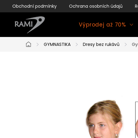
Přejít
Obchodní podmínky
Ochrana osobních údajů
R
na
obsah
Výprodej až 70%
GYMNASTIKA
Dresy bez rukávů
Gy
Domů