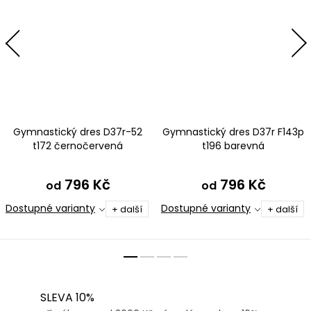
Gymnastický dres D37r-52
Gymnastický dres D37r F143p
t172 černočervená
t196 barevná
796 Kč
796 Kč
od
od
Dostupné varianty
Dostupné varianty
+ další
+ další
SLEVA 10%