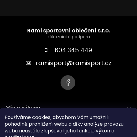
Z
á
Rami sportovní oblečení s.r.o.
p
a
604 345 449
t
ramisport
@
ramisport.cz
í
Vše o nákupu
Používáme cookies, abychom Vám umožnili
Informace pro vás
pohodlné prohlížení webu a díky analýze provozu
webu neustále zlepšovali jeho funkce, výkon a