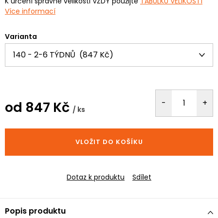
K určení správné velikosti VŽDY použijte
TABULKU VELIKOSTÍ
Více informací
Varianta
od
847 Kč
/ ks
Měrná
cena:
VLOŽIT DO KOŠÍKU
Dotaz k produktu
Sdílet
Popis produktu