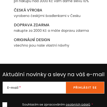
při nákupu nad 3000 Kč vám dáme slevu 10%
ČESKÁ VÝROBA
vyrobeno českými švadlenkami v Česku
DOPRAVA ZDARMA
nakupte za 2000 Kč a máte dopravu zdarma
ORIGINÁLNÍ DESIGN
všechno jsou naše vlastní návrhy
Aktuální novinky a slevy na váš e-mail
E-mail
PŘIHLÁSIT SE
Souhlasím se zpracováním
osobních údajů
.