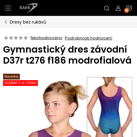
Přejít
N
na
obsah
Dresy bez rukávů
K
Neohodnoceno
Podrobnosti hodnocení
Gymnastický dres závodní
D37r t276 f186 modrofialová
Novinka
DODÁNÍ 2-6 TÝDNŮ