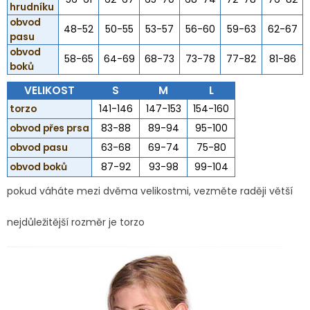
hrudníku
obvod
48-52
50-55
53-57
56-60
59-63
62-67
pasu
obvod
58-65
64-69
68-73
73-78
77-82
81-86
boků
VELIKOST
S
M
L
torzo
141-146
147-153
154-160
obvod přes prsa
83-88
89-94
95-100
obvod pasu
63-68
69-74
75-80
obvod boků
87-92
93-98
99-104
pokud váháte mezi dvěma velikostmi, vezměte raději větší
nejdůležitější rozměr je torzo