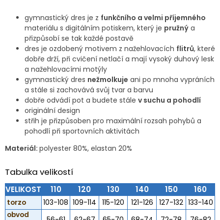
gymnastický dres je z
funkčního a velmi příjemného
materiálu s digitálním potiskem, který je
pružný
a
přizpůsobí se tak každé postavě
dres je ozdobený motivem z nažehlovacích
flitrů
, které
dobře drží, při cvičení netlačí a mají vysoký duhový lesk
a nažehlovacími motýly
gymnastický dres
nežmolkuje
ani po mnoha vypráních
a stále si zachovává svůj tvar a barvu
dobře odvádí pot a budete stále
v suchu a pohodlí
originální design
střih je přizpůsoben pro maximální rozsah pohybů a
pohodlí při sportovních aktivitách
Materiál:
polyester 80%, elastan 20%
Tabulka velikostí
VELIKOST
110
120
130
140
150
160
torzo
103-108
109-114
115-120
121-126
127-132
133-140
obvod
56-61
62-67
65-70
68-74
72-78
76-82