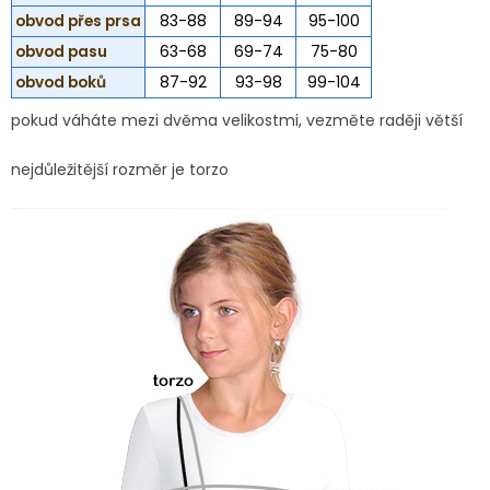
obvod přes prsa
83-88
89-94
95-100
obvod pasu
63-68
69-74
75-80
obvod boků
87-92
93-98
99-104
pokud váháte mezi dvěma velikostmi, vezměte raději větší
nejdůležitější rozměr je torzo