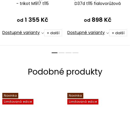
- trikot M917 t115
D37d t115 fialovorůžová
fialovorůžová
1 355 Kč
898 Kč
od
od
Dostupné varianty
Dostupné varianty
+ další
+ další
Novinka
Novinka
Limitovaná edice
Limitovaná edice