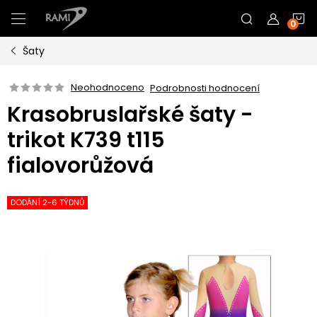
Přejít
N
na
obsah
Šaty
K
Neohodnoceno
Podrobnosti hodnocení
Krasobruslařské šaty -
trikot K739 t115
fialovorůžová
DODÁNÍ 2-6 TÝDNŮ