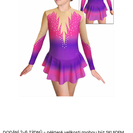
DODÁNÍ 2-6 TÝDNŮ - některé velikosti mohou být SKLADEM