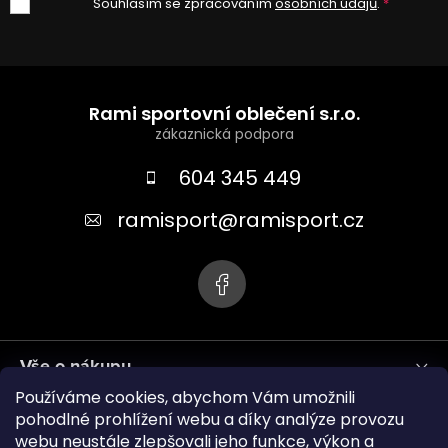
Souhlasím se zpracováním
osobních údajů
.
Z
á
Rami sportovní oblečení s.r.o.
p
a
604 345 449
t
ramisport
@
ramisport.cz
í
Vše o nákupu
Používáme cookies, abychom Vám umožnili
Informace pro vás
pohodlné prohlížení webu a díky analýze provozu
webu neustále zlepšovali jeho funkce, výkon a