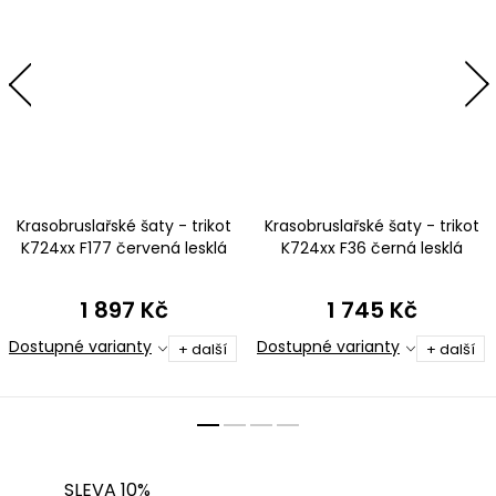
Krasobruslařské šaty - trikot
Krasobruslařské šaty - trikot
K724xx F177 červená lesklá
K724xx F36 černá lesklá
plavkovina
plavkovina
1 897 Kč
1 745 Kč
Dostupné varianty
Dostupné varianty
+ další
+ další
SLEVA 10%