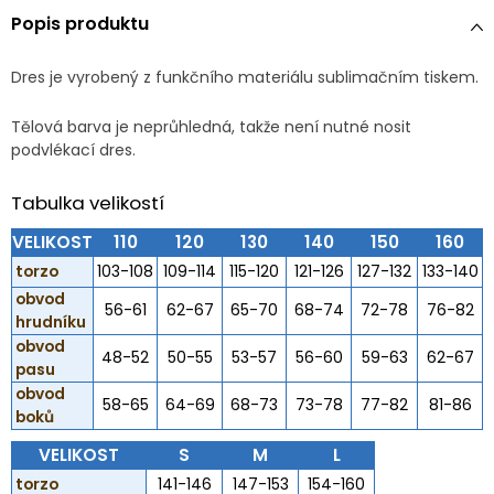
Popis produktu
Dres je vyrobený z funkčního materiálu sublimačním tiskem.
Tělová barva je neprůhledná, takže není nutné nosit
podvlékací dres.
Tabulka velikostí
VELIKOST
110
120
130
140
150
160
torzo
103-108
109-114
115-120
121-126
127-132
133-140
obvod
56-61
62-67
65-70
68-74
72-78
76-82
hrudníku
obvod
48-52
50-55
53-57
56-60
59-63
62-67
pasu
obvod
58-65
64-69
68-73
73-78
77-82
81-86
boků
VELIKOST
S
M
L
torzo
141-146
147-153
154-160