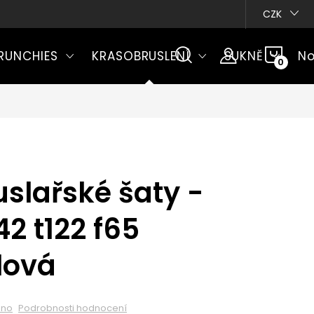
CZK
NÁKU
RUNCHIES
KRASOBRUSLENÍ
SUKNĚ
No
KOŠÍ
slařské šaty -
42 t122 f65
lová
eno
Podrobnosti hodnocení