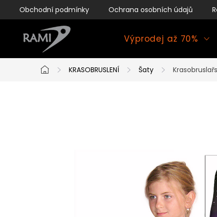
Přejít
Obchodní podmínky
Ochrana osobních údajů
R
na
obsah
Výprodej až 70%
KRASOBRUSLENÍ
Šaty
Krasobruslařs
Domů