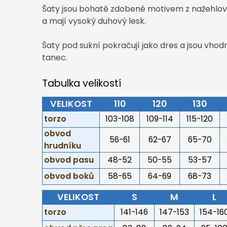
Šaty jsou bohatě zdobené motivem z nažehlovací
a mají vysoký duhový lesk.
Šaty pod sukní pokračují jako dres a jsou vhod
tanec.
Tabulka velikostí
VELIKOST
110
120
130
torzo
103-108
109-114
115-120
obvod
56-61
62-67
65-70
hrudníku
obvod pasu
48-52
50-55
53-57
obvod boků
58-65
64-69
68-73
VELIKOST
S
M
L
torzo
141-146
147-153
154-16