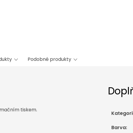
odukty
Podobné produkty
Dopl
limačním tiskem.
Kategori
Barva
: