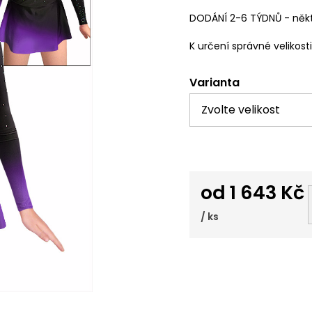
DODÁNÍ 2-6 TÝDNŮ - někt
K určení správné velikost
Varianta
od
1 643 Kč
/ ks
Měrná
cena: