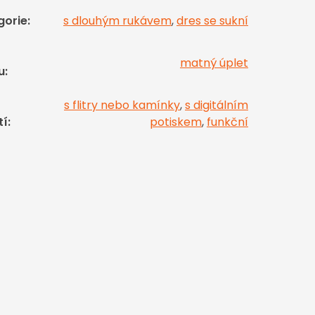
gorie
:
s dlouhým rukávem
,
dres se sukní
matný úplet
u
:
s flitry nebo kamínky
,
s digitálním
tí
:
potiskem
,
funkční