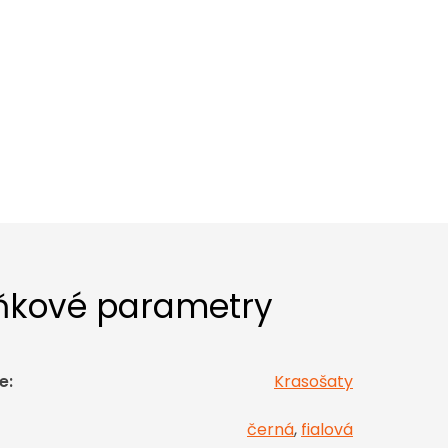
ňkové parametry
e
:
Krasošaty
černá
,
fialová