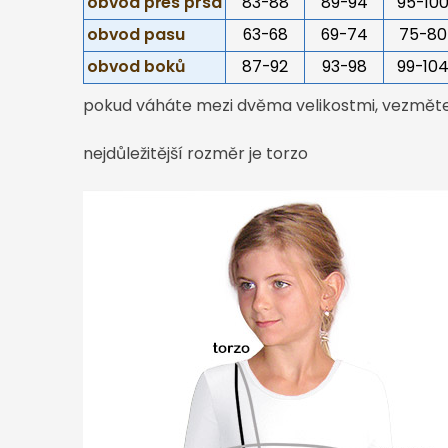
obvod přes prsa
83-88
89-94
95-10
obvod pasu
63-68
69-74
75-80
obvod boků
87-92
93-98
99-10
pokud váháte mezi dvěma velikostmi, vezměte 
nejdůležitější rozměr je torzo