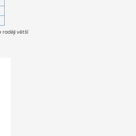
0
4
raději větší