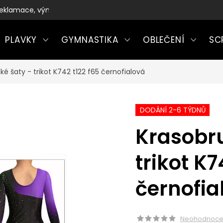
eklamace, výměny a vrácení zboží
PLAVKY
GYMNASTIKA
OBLEČENÍ
SC
ké šaty - trikot K742 t122 f65 černofialová
DODÁNÍ 2-6 TÝDNŮ
Krasobru
trikot K7
černofia
Neohodnoc