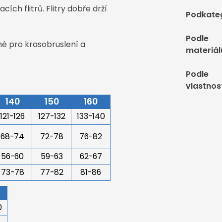
ch flitrů. Flitry dobře drží
Podkate
Podle
né pro krasobruslení a
materiál
Podle
vlastnos
140
150
160
121-126
127-132
133-140
68-74
72-78
76-82
56-60
59-63
62-67
73-78
77-82
81-86
0