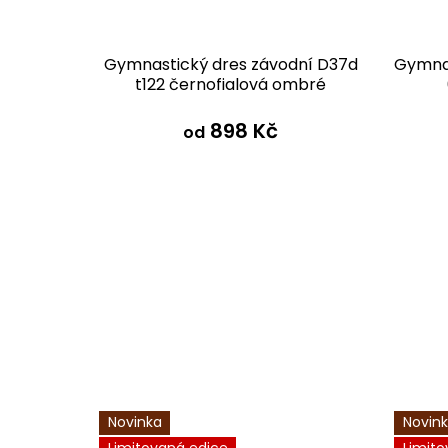
ťasy
Gymnastický dres závodní D37d
Gymnas
fialová
t122 černofialová ombré
 Kč
898 Kč
od
Novinka
Novin