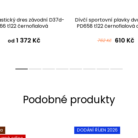
tický dres závodní D37d-
Dívčí sportovní plavky dv
66 t122 černofialová
PD658 t122 černofialová
1 372 Kč
610 Kč
od
762 Kč
ka
DODÁNÍ ŘÍJEN 2026