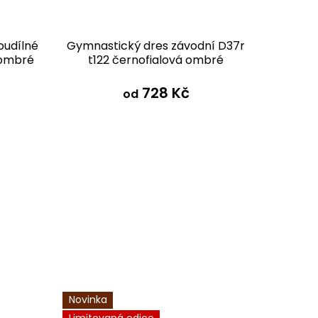
oudílné
Gymnastický dres závodní D37r
Gymnas
 ombré
t122 černofialová ombré
t122 
728 Kč
od
Novinka
Novinka