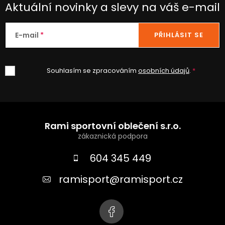
Aktuální novinky a slevy na váš e-mail
E-mail
PŘIHLÁSIT SE
Souhlasím se zpracováním
osobních údajů
.
Z
á
Rami sportovní oblečení s.r.o.
p
a
604 345 449
t
ramisport
@
ramisport.cz
í