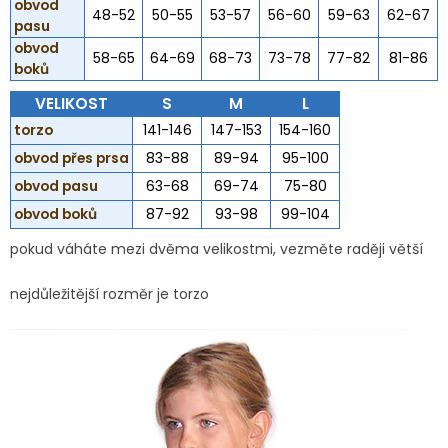
obvod
48-52
50-55
53-57
56-60
59-63
62-67
pasu
obvod
58-65
64-69
68-73
73-78
77-82
81-86
boků
VELIKOST
S
M
L
torzo
141-146
147-153
154-160
obvod přes prsa
83-88
89-94
95-100
obvod pasu
63-68
69-74
75-80
obvod boků
87-92
93-98
99-104
pokud váháte mezi dvěma velikostmi, vezměte raději větší
nejdůležitější rozměr je torzo