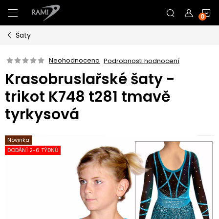
Přejít
N
na
obsah
Šaty
K
Neohodnoceno
Podrobnosti hodnocení
Krasobruslařské šaty -
trikot K748 t281 tmavě
tyrkysová
Novinka
DODÁNÍ 2-6 TÝDNŮ