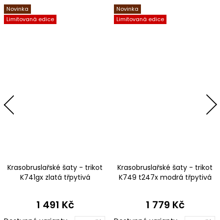
Novinka
Novinka
Limitovaná edice
Limitovaná edice
Krasobruslařské šaty - trikot
Krasobruslařské šaty - trikot
K741gx zlatá třpytivá
K749 t247x modrá třpytivá
metalíza
metalíza s tylovými rukávy
1 491 Kč
1 779 Kč