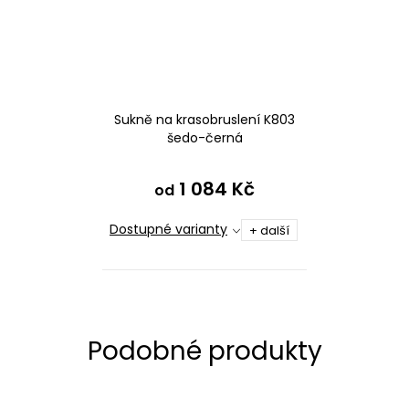
Sukně na krasobruslení K803
šedo-černá
1 084 Kč
od
Dostupné varianty
+ další