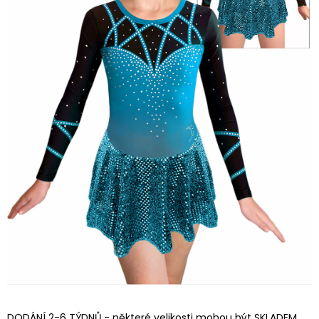
DODÁNÍ 2-6 TÝDNŮ - některé velikosti mohou být SKLADEM