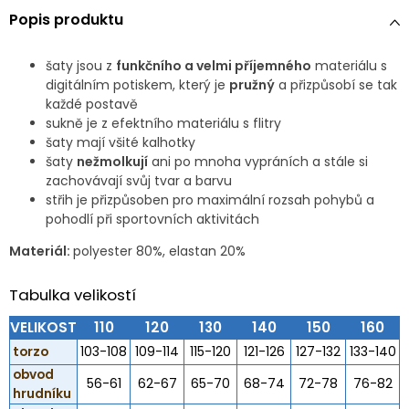
Popis produktu
šaty jsou z
funkčního a velmi příjemného
materiálu s
digitálním potiskem, který je
pružný
a přizpůsobí se tak
každé postavě
sukně je z efektního materiálu s flitry
šaty mají všité kalhotky
šaty
nežmolkují
ani po mnoha vypráních a stále si
zachovávají svůj tvar a barvu
střih je přizpůsoben pro maximální rozsah pohybů a
pohodlí při sportovních aktivitách
Materiál:
polyester 80%, elastan 20%
Tabulka velikostí
VELIKOST
110
120
130
140
150
160
torzo
103-108
109-114
115-120
121-126
127-132
133-140
obvod
56-61
62-67
65-70
68-74
72-78
76-82
hrudníku