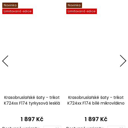
Novinka
Novinka
Limitovaná edice
Limitovaná edice
Krasobruslařské šaty - trikot
Krasobruslařské šaty - trikot
K724xx F174 tyrkysová lesklá
K724xx F174 bílé mikrovlákno
plavkovina
1 897 Kč
1 897 Kč