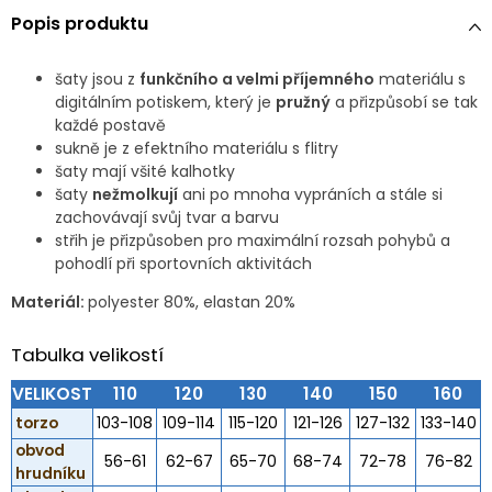
Popis produktu
šaty jsou z
funkčního a velmi příjemného
materiálu s
digitálním potiskem, který je
pružný
a přizpůsobí se tak
každé postavě
sukně je z efektního materiálu s flitry
šaty mají všité kalhotky
šaty
nežmolkují
ani po mnoha vypráních a stále si
zachovávají svůj tvar a barvu
střih je přizpůsoben pro maximální rozsah pohybů a
pohodlí při sportovních aktivitách
Materiál:
polyester 80%, elastan 20%
Tabulka velikostí
VELIKOST
110
120
130
140
150
160
torzo
103-108
109-114
115-120
121-126
127-132
133-140
obvod
56-61
62-67
65-70
68-74
72-78
76-82
hrudníku