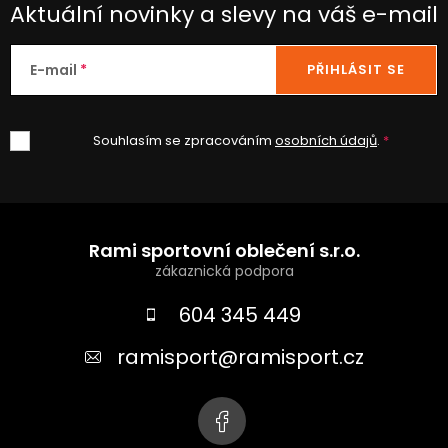
Aktuální novinky a slevy na váš e-mail
E-mail
PŘIHLÁSIT SE
Souhlasím se zpracováním
osobních údajů
.
Z
á
Rami sportovní oblečení s.r.o.
p
a
604 345 449
t
ramisport
@
ramisport.cz
í