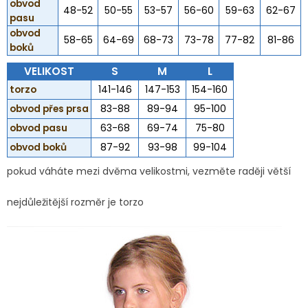
obvod
48-52
50-55
53-57
56-60
59-63
62-67
pasu
obvod
58-65
64-69
68-73
73-78
77-82
81-86
boků
VELIKOST
S
M
L
torzo
141-146
147-153
154-160
obvod přes prsa
83-88
89-94
95-100
obvod pasu
63-68
69-74
75-80
obvod boků
87-92
93-98
99-104
pokud váháte mezi dvěma velikostmi, vezměte raději větší
nejdůležitější rozměr je torzo