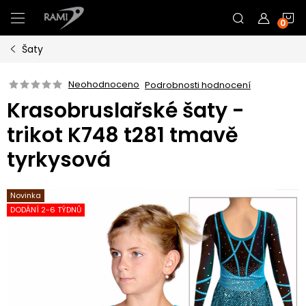
Přejít
N
na
obsah
Šaty
K
Neohodnoceno
Podrobnosti hodnocení
Krasobruslařské šaty -
trikot K748 t281 tmavě
tyrkysová
Novinka
DODÁNÍ 2-6 TÝDNŮ