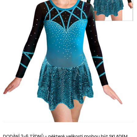
DODÁNÍ 2-6 TÝDNŮ - některé velikosti mohou být SKLADEM