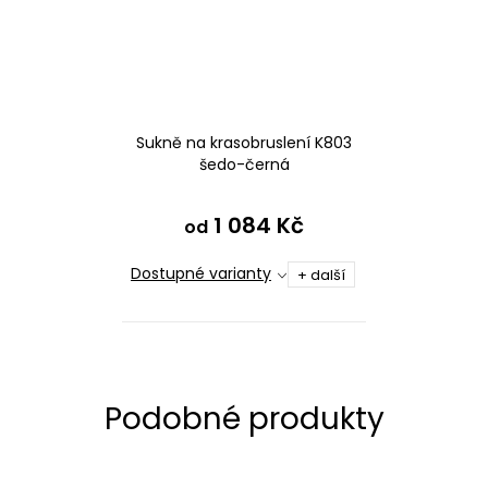
Sukně na krasobruslení K803
šedo-černá
1 084 Kč
od
Dostupné varianty
+ další