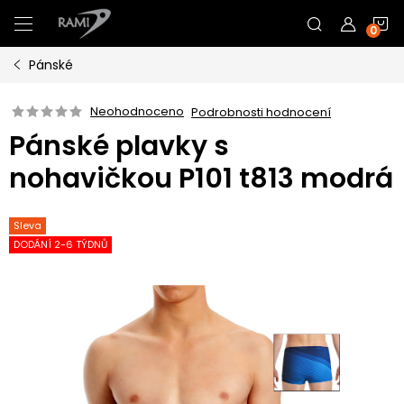
Přejít
N
na
obsah
Pánské
K
Neohodnoceno
Podrobnosti hodnocení
Pánské plavky s
nohavičkou P101 t813 modrá
Sleva
DODÁNÍ 2-6 TÝDNŮ