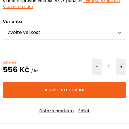
K určení správné velikosti VŽDY použijte
TABULKU VELIKOSTÍ
Více informací
Varianta
695 Kč
556 Kč
/ ks
Měrná
cena:
VLOŽIT DO KOŠÍKU
Dotaz k produktu
Sdílet