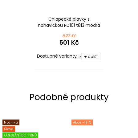
Chlapecké plavky s
nohavičkou PD101 t813 modrá
627 Kč
501 Kč
Dostupné varianty
+ další
Novinka
-19 %
Sleva
ODESLÁNÍ DO 7 DNŮ