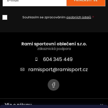
E-mail
PŘIHLÁSIT SE
Souhlasím se zpracováním
osobních údajů
.
Z
á
Rami sportovní oblečení s.r.o.
p
a
604 345 449
t
ramisport
@
ramisport.cz
í
Vše o nákupu