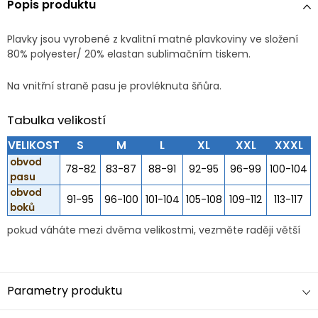
Popis produktu
Plavky jsou vyrobené z kvalitní matné plavkoviny ve složení
80% polyester/ 20% elastan sublimačním tiskem.
Na vnitřní straně pasu je provléknuta šňůra.
Tabulka velikostí
VELIKOST
S
M
L
XL
XXL
XXXL
obvod
78-82
83-87
88-91
92-95
96-99
100-104
pasu
obvod
91-95
96-100
101-104
105-108
109-112
113-117
boků
pokud váháte mezi dvěma velikostmi, vezměte raději větší
Parametry produktu