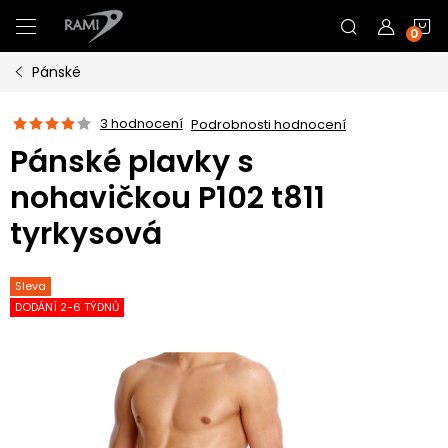
Přejít
N
na
obsah
Pánské
K
3 hodnocení
Podrobnosti hodnocení
Pánské plavky s
nohavičkou P102 t811
tyrkysová
Sleva
DODÁNÍ 2-6 TÝDNŮ