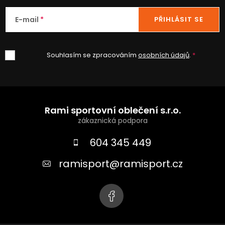
E-mail
PŘIHLÁSIT SE
Souhlasím se zpracováním
osobních údajů
.
Z
á
Rami sportovní oblečení s.r.o.
p
a
604 345 449
t
ramisport
@
ramisport.cz
í