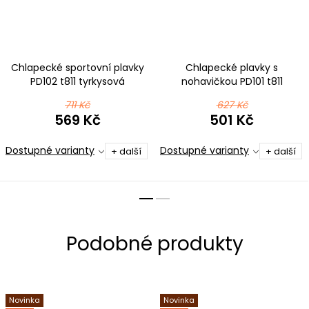
Chlapecké sportovní plavky
Chlapecké plavky s
PD102 t811 tyrkysová
nohavičkou PD101 t811
tyrkysová
711 Kč
627 Kč
569 Kč
501 Kč
Dostupné varianty
Dostupné varianty
+ další
+ další
Novinka
Novinka