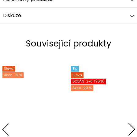
Diskuze
Související produkty
Sleva
Tip
-19 %
Sleva
DODÁNÍ 2-6 TÝDNŮ
-20 %