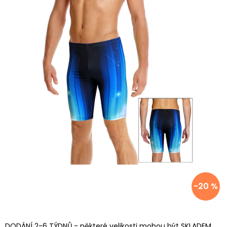
-20 %
DODÁNÍ 2-6 TÝDNŮ - některé velikosti mohou být SKLADEM