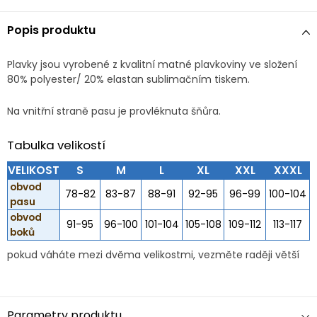
Popis produktu
Plavky jsou vyrobené z kvalitní matné plavkoviny ve složení
80% polyester/ 20% elastan sublimačním tiskem.
Na vnitřní straně pasu je provléknuta šňůra.
Tabulka velikostí
VELIKOST
S
M
L
XL
XXL
XXXL
obvod
78-82
83-87
88-91
92-95
96-99
100-104
pasu
obvod
91-95
96-100
101-104
105-108
109-112
113-117
boků
pokud váháte mezi dvěma velikostmi, vezměte raději větší
Parametry produktu