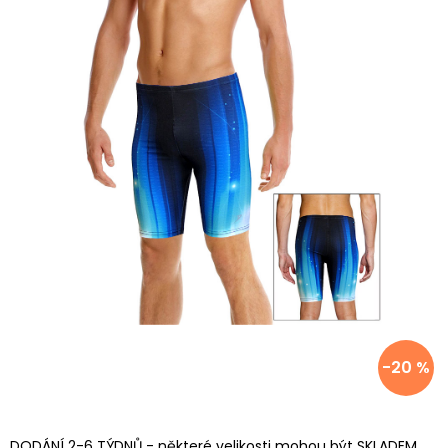
-20 %
DODÁNÍ 2-6 TÝDNŮ - některé velikosti mohou být SKLADEM