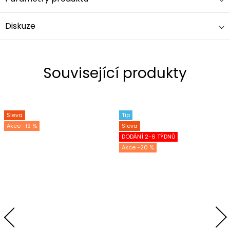
Diskuze
Související produkty
Sleva
Tip
-19 %
Sleva
DODÁNÍ 2-6 TÝDNŮ
-20 %