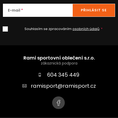
E-mail
PŘIHLÁSIT SE
Souhlasím se zpracováním
osobních údajů
.
Z
á
Rami sportovní oblečení s.r.o.
p
a
604 345 449
t
ramisport
@
ramisport.cz
í