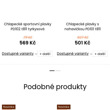
Chlapecké sportovní plavky
Chlapecké plavky s
PD102 t811 tyrkysová
nohavičkou PD101 t811
tyrkysová
711 Kč
627 Kč
569 Kč
501 Kč
Dostupné varianty
Dostupné varianty
+ další
+ další
Novinka
Novinka