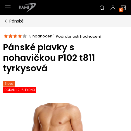
Přejít
N
na
obsah
Pánské
K
3 hodnocení
Podrobnosti hodnocení
Pánské plavky s
nohavičkou P102 t811
tyrkysová
Sleva
DODÁNÍ 2-6 TÝDNŮ