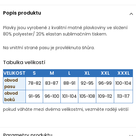
Popis produktu
Plavky jsou vyrobené z kvalitní matné plavkoviny ve složení
80% polyester/ 20% elastan sublimačním tiskem.
Na vnitřní straně pasu je provléknuta šňůra.
Tabulka velikostí
VELIKOST
S
M
L
XL
XXL
XXXL
obvod
78-82
83-87
88-91
92-95
96-99
100-104
pasu
obvod
91-95
96-100
101-104
105-108
109-112
113-117
boků
pokud váháte mezi dvěma velikostmi, vezměte raději větší
Parametry produktu