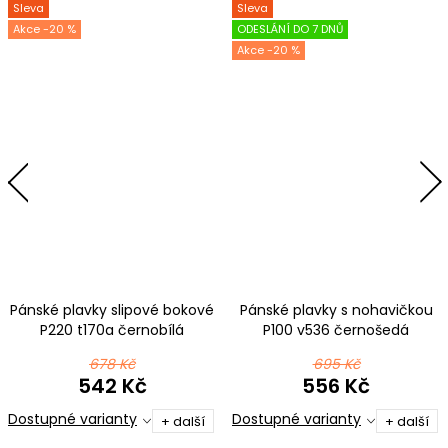
Sleva
Sleva
-20 %
ODESLÁNÍ DO 7 DNŮ
-20 %
Pánské plavky slipové bokové
Pánské plavky s nohavičkou
P220 t170a černobílá
P100 v536 černošedá
678 Kč
695 Kč
542 Kč
556 Kč
Dostupné varianty
Dostupné varianty
+ další
+ další