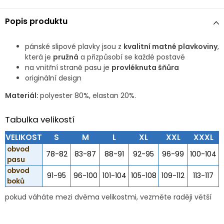
Popis produktu
pánské slipové plavky jsou z
kvalitní matné plavkoviny
,
která je
pružná
a přizpůsobí se každé postavě
na vnitřní straně pasu je
provléknuta šňůra
originální design
Materiál:
polyester 80%, elastan 20%.
Tabulka velikostí
VELIKOST
S
M
L
XL
XXL
XXXL
obvod
78-82
83-87
88-91
92-95
96-99
100-104
pasu
obvod
91-95
96-100
101-104
105-108
109-112
113-117
boků
pokud váháte mezi dvěma velikostmi, vezměte raději větší