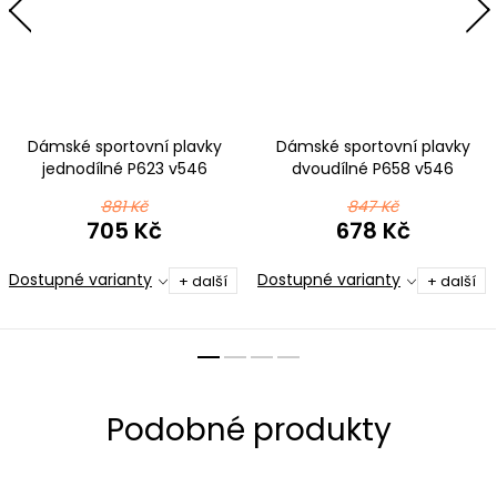
Dámské sportovní plavky
Dámské sportovní plavky
jednodílné P623 v546
dvoudílné P658 v546
černotyrkysová
černotyrkysová
881 Kč
847 Kč
705 Kč
678 Kč
Dostupné varianty
Dostupné varianty
+ další
+ další