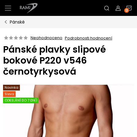
Přejít
N
na
obsah
Pánské
K
Neohodnoceno
Podrobnosti hodnocení
Pánské plavky slipové
bokové P220 v546
černotyrkysová
Novinka
Sleva
ODESLÁNÍ DO 7 DNŮ