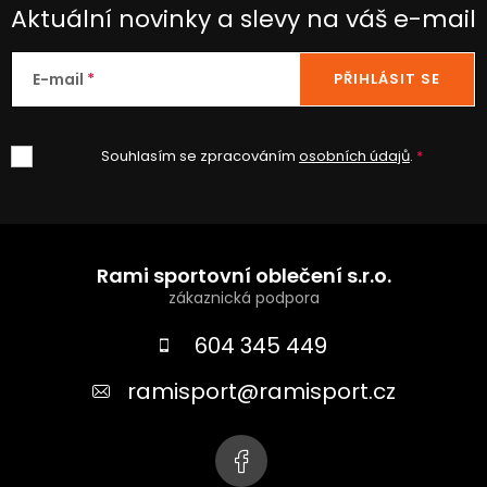
Aktuální novinky a slevy na váš e-mail
E-mail
PŘIHLÁSIT SE
Souhlasím se zpracováním
osobních údajů
.
Z
á
Rami sportovní oblečení s.r.o.
p
a
604 345 449
t
ramisport
@
ramisport.cz
í