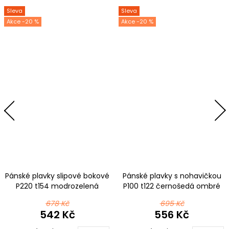
Sleva
Sleva
-20 %
-20 %
Pánské plavky slipové bokové
Pánské plavky s nohavičkou
P220 t154 modrozelená
P100 t122 černošedá ombré
678 Kč
695 Kč
542 Kč
556 Kč