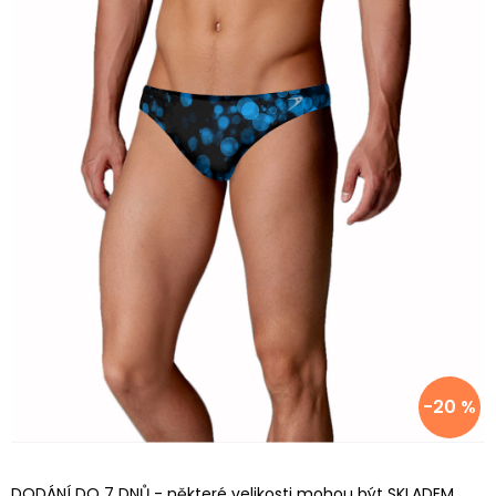
-20 %
DODÁNÍ DO 7 DNŮ - některé velikosti mohou být SKLADEM