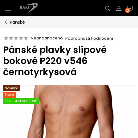
Přejít
N
na
obsah
Pánské
K
Neohodnoceno
Podrobnosti hodnocení
Pánské plavky slipové
bokové P220 v546
černotyrkysová
Novinka
Sleva
ODESLÁNÍ DO 7 DNŮ