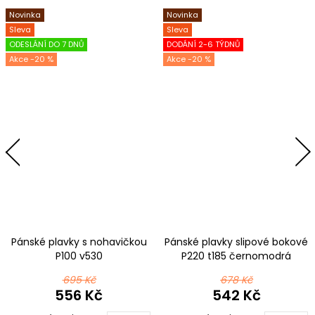
Novinka
Novinka
Sleva
Sleva
ODESLÁNÍ DO 7 DNŮ
DODÁNÍ 2-6 TÝDNŮ
-20 %
-20 %
Pánské plavky s nohavičkou
Pánské plavky slipové bokové
P100 v530
P220 t185 černomodrá
695 Kč
678 Kč
556 Kč
542 Kč