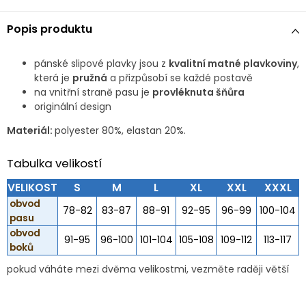
Popis produktu
pánské slipové plavky jsou z
kvalitní matné plavkoviny
,
která je
pružná
a přizpůsobí se každé postavě
na vnitřní straně pasu je
provléknuta šňůra
originální design
Materiál:
polyester 80%, elastan 20%.
Tabulka velikostí
VELIKOST
S
M
L
XL
XXL
XXXL
obvod
78-82
83-87
88-91
92-95
96-99
100-104
pasu
obvod
91-95
96-100
101-104
105-108
109-112
113-117
boků
pokud váháte mezi dvěma velikostmi, vezměte raději větší