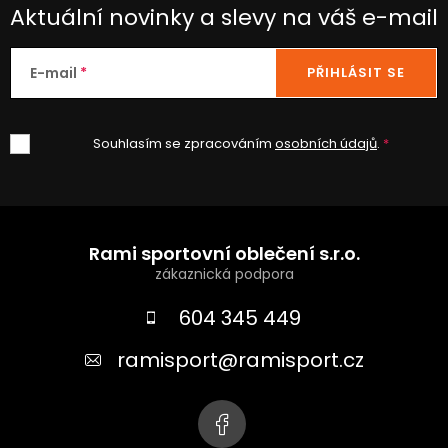
Aktuální novinky a slevy na váš e-mail
E-mail
PŘIHLÁSIT SE
Souhlasím se zpracováním
osobních údajů
.
Z
á
Rami sportovní oblečení s.r.o.
p
a
604 345 449
t
ramisport
@
ramisport.cz
í