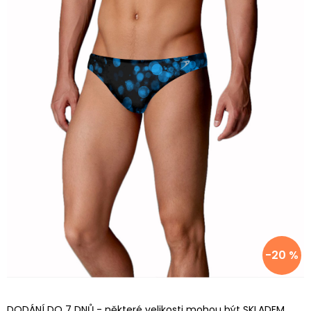
-20 %
DODÁNÍ DO 7 DNŮ - některé velikosti mohou být SKLADEM