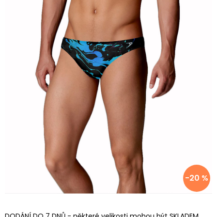
-20 %
DODÁNÍ DO 7 DNŮ - některé velikosti mohou být SKLADEM