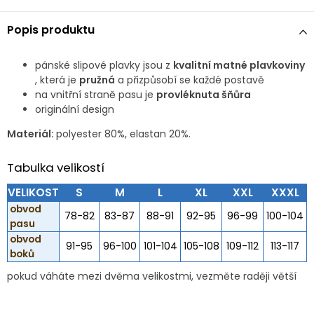
Popis produktu
pánské slipové plavky jsou z
kvalitní matné plavkoviny
, která je
pružná
a přizpůsobí se každé postavě
na vnitřní straně pasu je
provléknuta šňůra
originální design
Materiál:
polyester 80%, elastan 20%.
Tabulka velikostí
VELIKOST
S
M
L
XL
XXL
XXXL
obvod
78-82
83-87
88-91
92-95
96-99
100-104
pasu
obvod
91-95
96-100
101-104
105-108
109-112
113-117
boků
pokud váháte mezi dvěma velikostmi, vezměte raději větší