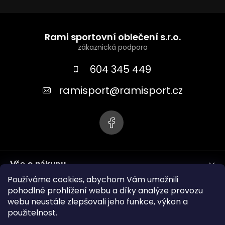
Z
á
Rami sportovní oblečení s.r.o.
p
a
604 345 449
t
ramisport
@
ramisport.cz
í
Vše o nákupu
Používáme cookies, abychom Vám umožnili
Informace pro vás
pohodlné prohlížení webu a díky analýze provozu
webu neustále zlepšovali jeho funkce, výkon a
použitelnost.
ramisport.eu