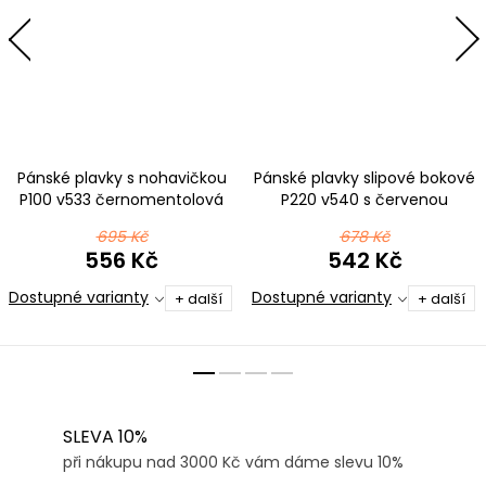
Pánské plavky s nohavičkou
Pánské plavky slipové bokové
P100 v533 černomentolová
P220 v540 s červenou
695 Kč
678 Kč
556 Kč
542 Kč
Dostupné varianty
Dostupné varianty
+ další
+ další
SLEVA 10%
při nákupu nad 3000 Kč vám dáme slevu 10%