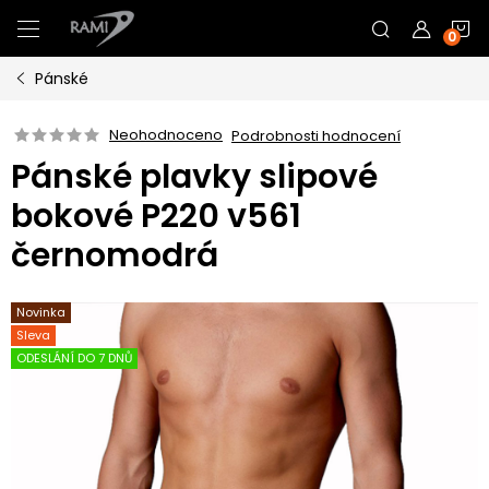
Přejít
N
na
obsah
Pánské
K
Neohodnoceno
Podrobnosti hodnocení
Pánské plavky slipové
bokové P220 v561
černomodrá
Novinka
Sleva
ODESLÁNÍ DO 7 DNŮ