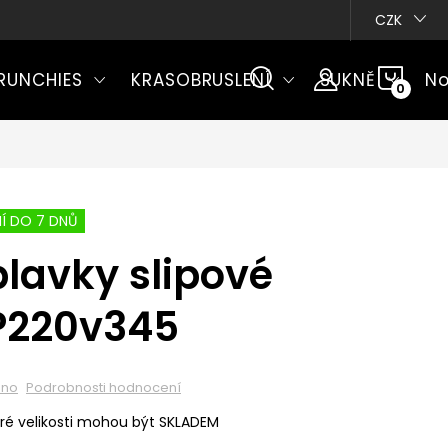
CZK
NÁKU
RUNCHIES
KRASOBRUSLENÍ
SUKNĚ
No
KOŠÍ
Í DO 7 DNŮ
lavky slipové
P220v345
eno
Podrobnosti hodnocení
ré velikosti mohou být SKLADEM