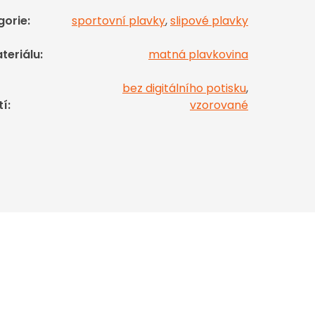
gorie
:
sportovní plavky
,
slipové plavky
teriálu
:
matná plavkovina
bez digitálního potisku
,
tí
:
vzorované