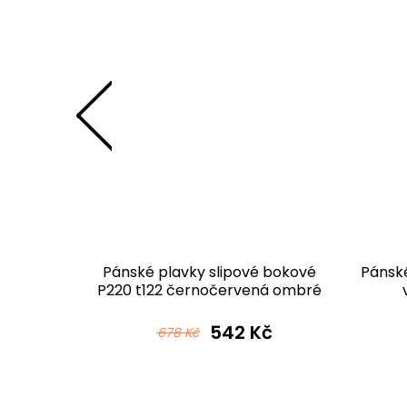
 bokové
Pánské plavky slipové bokové
Pánské
ůžová
P220 t122 černočervená ombré
č
542 Kč
678 Kč