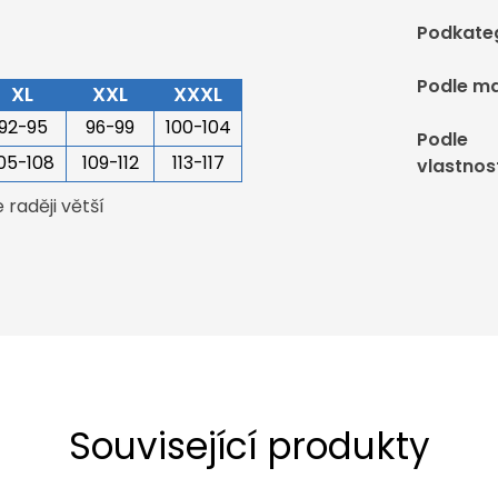
Podkate
Podle ma
XL
XXL
XXXL
92-95
96-99
100-104
Podle
05-108
109-112
113-117
vlastnos
raději větší
Související produkty