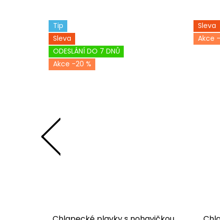
Tip
Sleva
Sleva
-
ODESLÁNÍ DO 7 DNŮ
-20 %
lavky
Chlapecké plavky s nohavičkou
Chl