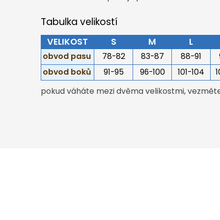
Tabulka velikostí
VELIKOST
S
M
L
obvod pasu
78-82
83-87
88-91
obvod boků
91-95
96-100
101-104
1
pokud váháte mezi dvěma velikostmi, vezměte 