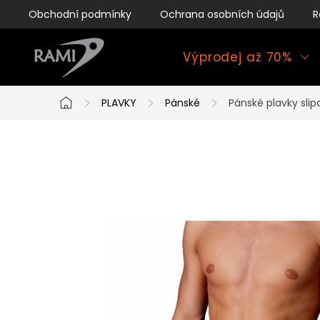
Přejít
Obchodní podmínky
Ochrana osobních údajů
R
na
obsah
Výprodej až 70%
PLAVKY
Pánské
Pánské plavky sli
Domů