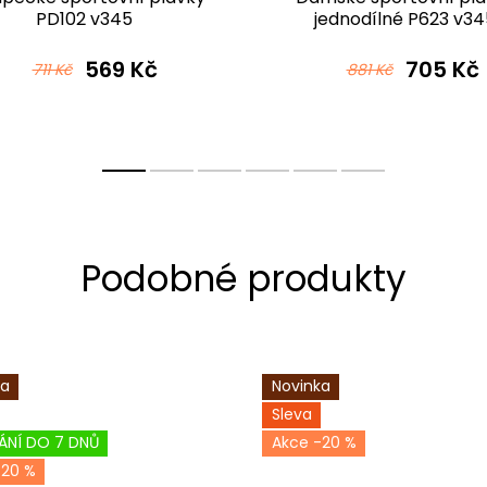
PD102 v345
jednodílné P623 v34
569 Kč
705 Kč
711 Kč
881 Kč
ka
Novinka
Sleva
ÁNÍ DO 7 DNŮ
-20 %
-20 %