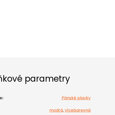
ňkové parametry
e
:
Pánské plavky
modrá
,
vícebarevná