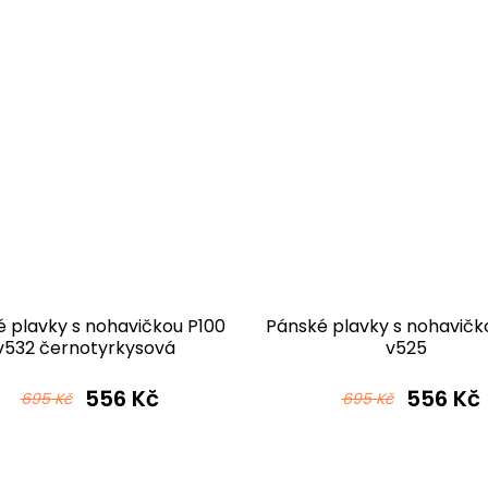
 plavky s nohavičkou P100
Pánské plavky s nohavičk
v532 černotyrkysová
v525
556 Kč
556 Kč
695 Kč
695 Kč