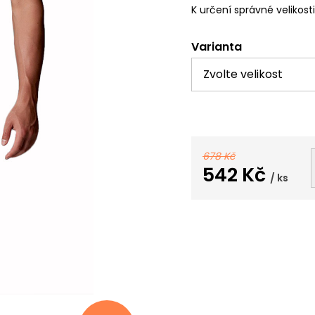
K určení správné velikost
Varianta
678 Kč
542 Kč
/ ks
Měrná
cena: