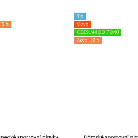
Tip
19 %
Sleva
ODESLÁNÍ DO 7 DNŮ
-19 %
apecké sportovní plavky
Dámské sportovní pla