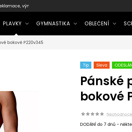
eklamace, výměny a vrácení zboží
PLAVKY
GYMNASTIKA
OBLEČENÍ
SC
pové bokové P220v345
Tip
Sleva
ODESLÁN
Pánské p
bokové 
Neohodnoc
DODÁNÍ do 7 dnů - někte