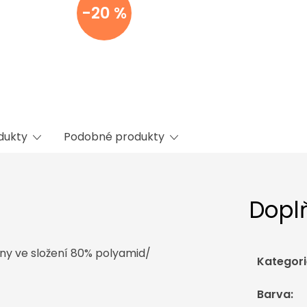
-20 %
odukty
Podobné produkty
Dopl
iny ve složení 80% polyamid/
Kategori
Barva
: