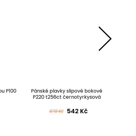
ou P100
Pánské plavky slipové bokové
Pánské
P220 t256ct černotyrkysová
542 Kč
678 Kč