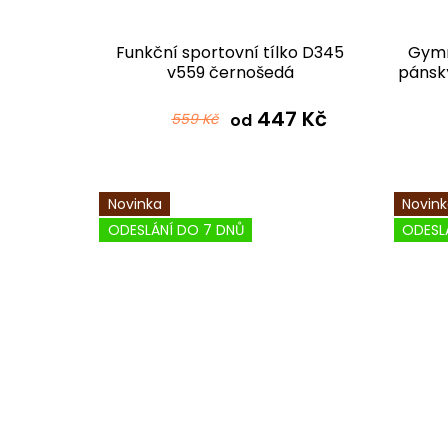
Funkční sportovní tílko D345
Gymn
v559 černošedá
pánsk
447 Kč
559 Kč
od
Novinka
Novin
ODESLÁNÍ DO 7 DNŮ
ODESL