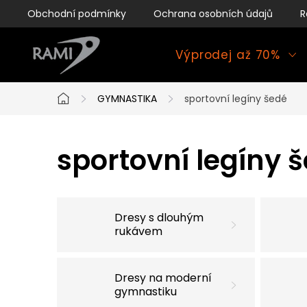
Přejít
Obchodní podmínky
Ochrana osobních údajů
R
na
obsah
Výprodej až 70%
GYMNASTIKA
sportovní legíny šedé
Domů
sportovní legíny 
Dresy s dlouhým
rukávem
Dresy na moderní
gymnastiku