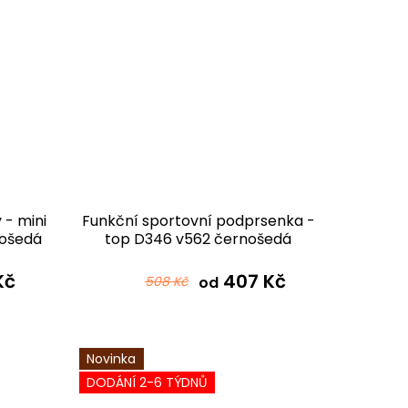
 - mini
Funkční sportovní podprsenka -
nošedá
top D346 v562 černošedá
Kč
407 Kč
508 Kč
od
Novinka
DODÁNÍ 2-6 TÝDNŮ