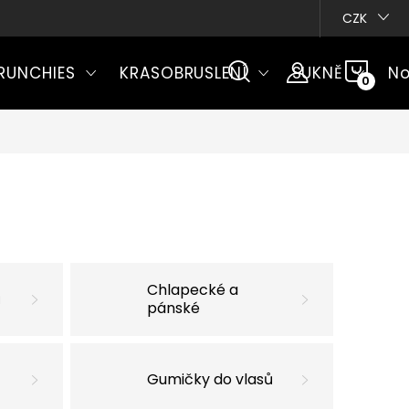
CZK
NÁKU
RUNCHIES
KRASOBRUSLENÍ
SUKNĚ
No
KOŠÍ
Chlapecké a
ů
pánské
Gumičky do vlasů