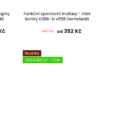
egíny
Funkční sportovní kraťasy - mini
dá
šortky D36k-b v559 černošedá
Kč
352 Kč
440 Kč
od
Novinka
ODESLÁNÍ DO 7 DNŮ