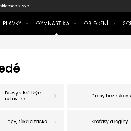
eklamace, výměny a vrácení zboží
PLAVKY
GYMNASTIKA
OBLEČENÍ
SC
šedé
Dresy s krátkým
Dresy bez rukáv
rukávem
Topy, tílka a trička
Kraťasy a legíny