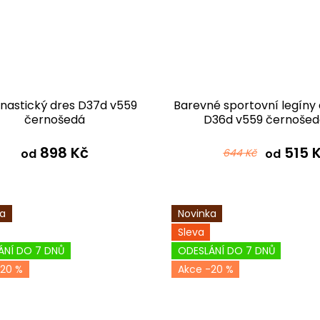
astický dres D37d v559
Barevné sportovní legíny
černošedá
D36d v559 černoše
898 Kč
515 
od
644 Kč
od
ka
Novinka
Sleva
ÁNÍ DO 7 DNŮ
ODESLÁNÍ DO 7 DNŮ
20 %
-20 %