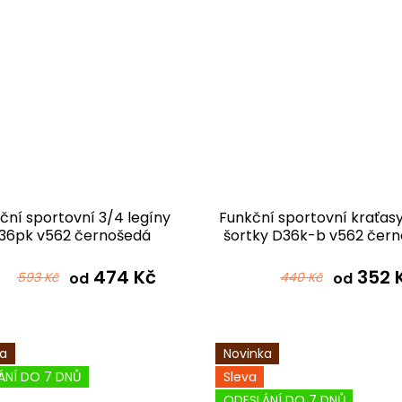
ční sportovní 3/4 legíny
Funkční sportovní kraťasy
36pk v562 černošedá
šortky D36k-b v562 čer
474 Kč
352 
593 Kč
od
440 Kč
od
ka
Novinka
ÁNÍ DO 7 DNŮ
Sleva
ODESLÁNÍ DO 7 DNŮ