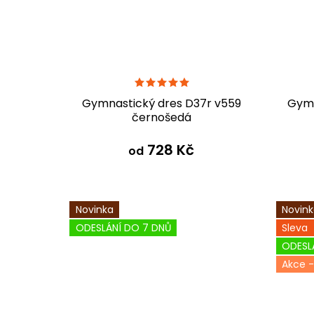
Gymnastický dres D37r v559
Gymn
černošedá
728 Kč
od
Novinka
Novin
ODESLÁNÍ DO 7 DNŮ
Sleva
ODESL
-