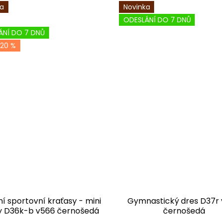
ka
Novinka
ODESLÁNÍ DO 7 DNŮ
ÁNÍ DO 7 DNŮ
20 %
í sportovní kraťasy - mini
Gymnastický dres D37r
y D36k-b v566 černošedá
černošedá