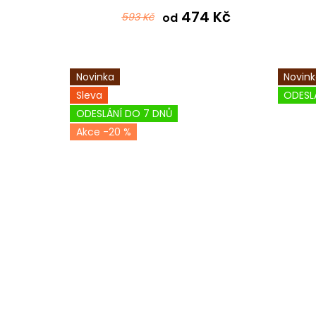
474 Kč
593 Kč
od
Novinka
Novin
Sleva
ODESL
ODESLÁNÍ DO 7 DNŮ
-20 %