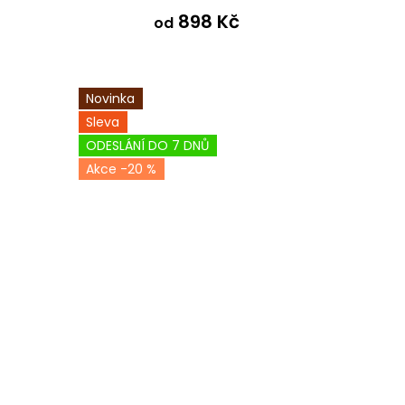
898 Kč
od
Novinka
Sleva
ODESLÁNÍ DO 7 DNŮ
-20 %