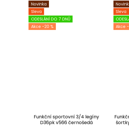
Novinka
Novin
Sleva
Sleva
ODESLÁNÍ DO 7 DNŮ
ODESL
-20 %
-
Funkční sportovní 3/4 legíny
Funkčn
D36pk v566 černošedá
šortk