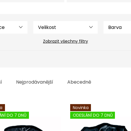
Velikost
Barva
Zobrazit všechny filtry
í
Nejprodávanější
Abecedně
ka
Novinka
ÁNÍ DO 7 DNŮ
ODESLÁNÍ DO 7 DNŮ