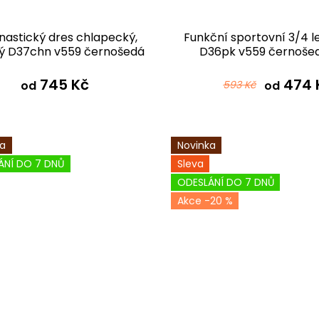
astický dres chlapecký,
Funkční sportovní 3/4 l
ý D37chn v559 černošedá
D36pk v559 černoše
745 Kč
474 
od
593 Kč
od
ka
Novinka
ÁNÍ DO 7 DNŮ
Sleva
ODESLÁNÍ DO 7 DNŮ
-20 %