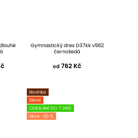
 dlouhé
Gymnastický dres D37kk v562
dá
černošedá
Kč
762 Kč
od
Novinka
Sleva
ODESLÁNÍ DO 7 DNŮ
-20 %