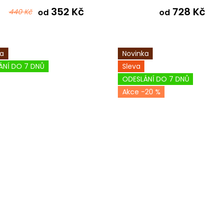
352 Kč
728 Kč
440 Kč
od
od
ka
Novinka
ÁNÍ DO 7 DNŮ
Sleva
ODESLÁNÍ DO 7 DNŮ
-20 %