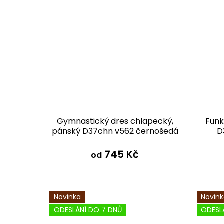
Gymnastický dres chlapecký,
Funk
pánský D37chn v562 černošedá
D
745 Kč
od
Novinka
Novin
ODESLÁNÍ DO 7 DNŮ
ODESL