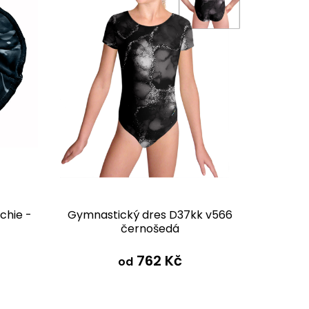
chie -
Gymnastický dres D37kk v566
černošedá
762 Kč
od