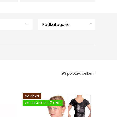
Podkategorie
193
položek celkem
Novinka
ODESLÁNÍ DO 7 DNŮ