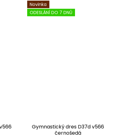
Novinka
ODESLÁNÍ DO 7 DNŮ
 v566
Gymnastický dres D37d v566
černošedá