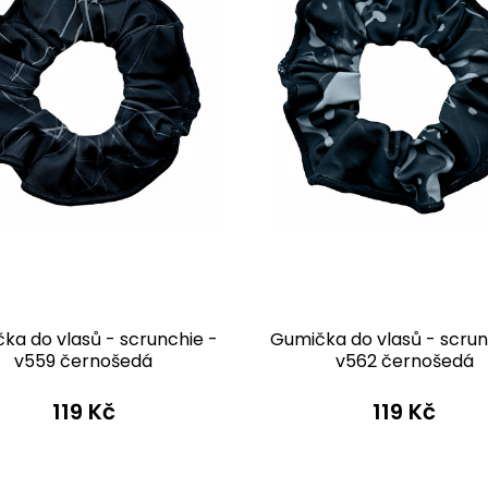
ka do vlasů - scrunchie -
Gumička do vlasů - scrun
v559 černošedá
v562 černošedá
119 Kč
119 Kč