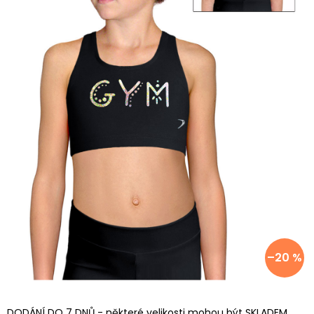
–20 %
DODÁNÍ DO 7 DNŮ - některé velikosti mohou být SKLADEM