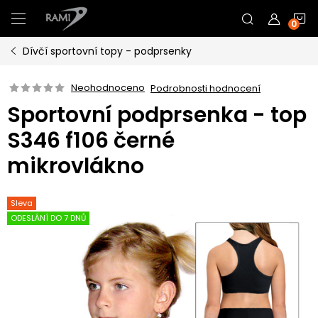
Přejít
N
na
obsah
Dívčí sportovní topy - podprsenky
K
Neohodnoceno
Podrobnosti hodnocení
Sportovní podprsenka - top
S346 f106 černé
mikrovlákno
Sleva
ODESLÁNÍ DO 7 DNŮ