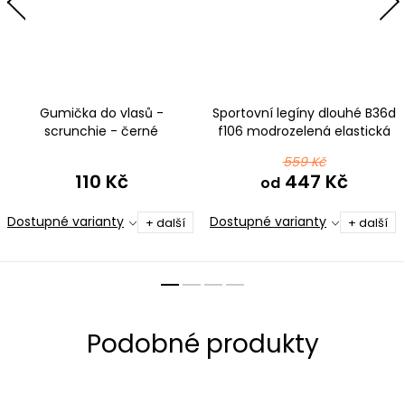
Gumička do vlasů -
Sportovní legíny dlouhé B36d
scrunchie - černé
f106 modrozelená elastická
mikrovlákno
bavlna
559 Kč
110 Kč
447 Kč
od
Dostupné varianty
Dostupné varianty
+ další
+ další