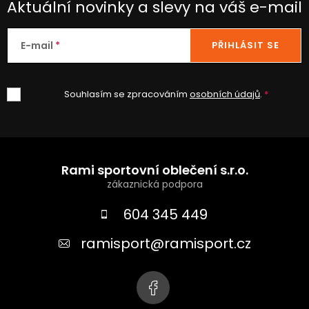
Aktuální novinky a slevy na váš e-mail
E-mail
PŘIHLÁSIT SE
Souhlasím se zpracováním
osobních údajů
.
Z
á
Rami sportovní oblečení s.r.o.
p
a
604 345 449
t
ramisport
@
ramisport.cz
í