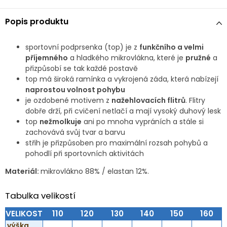
Popis produktu
sportovní podprsenka (top) je z
funkčního a velmi
příjemného
a hladkého mikrovlákna, které je
pružné
a
přizpůsobí se tak každé postavě
top má široká ramínka a vykrojená záda, která nabízejí
naprostou volnost pohybu
je ozdobené motivem z
nažehlovacích flitrů
. Flitry
dobře drží, při cvičení netlačí a mají vysoký duhový lesk
top
nežmolkuje
ani po mnoha vypráních a stále si
zachovává svůj tvar a barvu
střih je přizpůsoben pro maximální rozsah pohybů a
pohodlí při sportovních aktivitách
Materiál:
mikrovlákno 88% / elastan 12%.
Tabulka velikostí
VELIKOST
110
120
130
140
150
160
výška