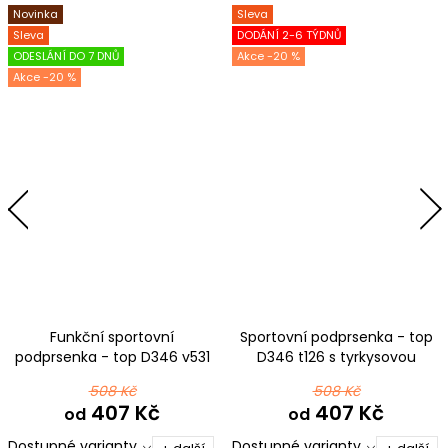
Novinka
Sleva
Sleva
DODÁNÍ 2-6 TÝDNŮ
ODESLÁNÍ DO 7 DNŮ
-20 %
-20 %
Funkční sportovní
Sportovní podprsenka - top
podprsenka - top D346 v531
D346 t126 s tyrkysovou
508 Kč
508 Kč
407 Kč
407 Kč
od
od
Dostupné varianty
Dostupné varianty