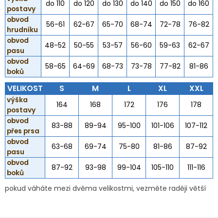
do 110
do 120
do 130
do 140
do 150
do 160
postavy
obvod
56-61
62-67
65-70
68-74
72-78
76-82
hrudníku
obvod
48-52
50-55
53-57
56-60
59-63
62-67
pasu
obvod
58-65
64-69
68-73
73-78
77-82
81-86
boků
VELIKOST
S
M
L
XL
XXL
výška
164
168
172
176
178
postavy
obvod
83-88
89-94
95-100
101-106
107-112
přes prsa
obvod
63-68
69-74
75-80
81-86
87-92
pasu
obvod
87-92
93-98
99-104
105-110
111-116
boků
pokud váháte mezi dvěma velikostmi, vezměte raději větší