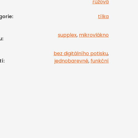
růžová
gorie
:
tílka
supplex
,
mikrovlákno
u
:
bez digitálního potisku
,
tí
:
jednobarevné
,
funkční