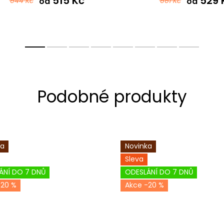
515 Kč
529 
644 Kč
od
661 Kč
od
ka
Novinka
Sleva
ÁNÍ DO 7 DNŮ
ODESLÁNÍ DO 7 DNŮ
-20 %
-20 %