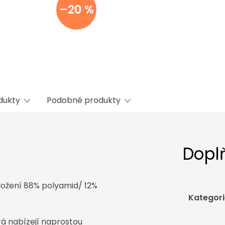
–20 %
odukty
Podobné produkty
Dopl
složení 88% polyamid/ 12%
Kategori
rá nabízejí naprostou