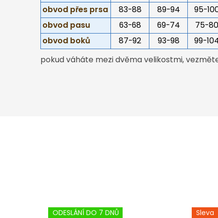
obvod přes prsa
83-88
89-94
95-10
obvod pasu
63-68
69-74
75-8
obvod boků
87-92
93-98
99-10
pokud váháte mezi dvěma velikostmi, vezměte 
ODESLÁNÍ DO 7 DNŮ
Sleva