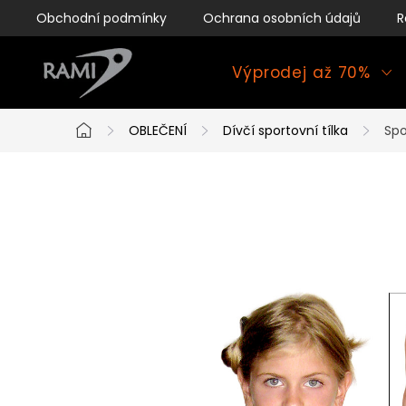
Přejít
Obchodní podmínky
Ochrana osobních údajů
R
na
obsah
Výprodej až 70%
OBLEČENÍ
Dívčí sportovní tílka
Spo
Domů