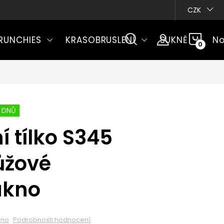
CZK
NÁKU
RUNCHIES
KRASOBRUSLENÍ
SUKNĚ
No
KOŠÍ
 DNŮ
í tílko S345
ůžové
ákno
eno
Podrobnosti hodnocení