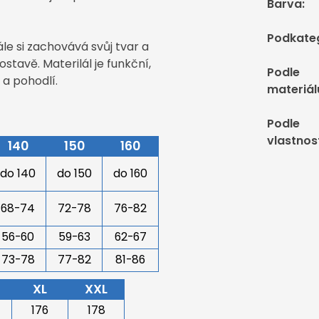
Barva
:
Podkate
le si zachovává svůj tvar a
stavě. Materilál je funkční,
Podle
 a pohodlí.
materiál
Podle
vlastnos
140
150
160
do 140
do 150
do 160
68-74
72-78
76-82
56-60
59-63
62-67
73-78
77-82
81-86
XL
XXL
176
178