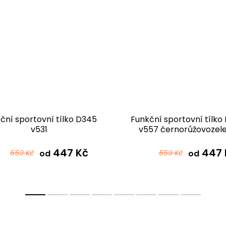
ční sportovní tílko D345
Funkční sportovní tílko
v531
v557 černorůžovozel
447 Kč
447 
559 Kč
od
559 Kč
od