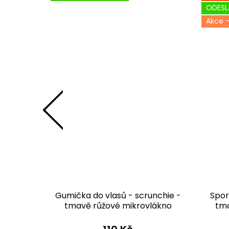
ODESL
y dlouhé
Gumička do vlasů - scrunchie -
Spor
lová
tmavě růžové mikrovlákno
tma