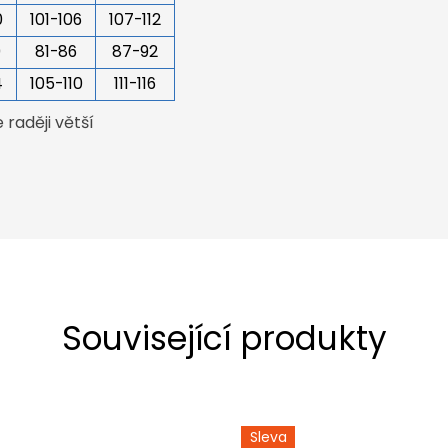
0
101-106
107-112
0
81-86
87-92
4
105-110
111-116
raději větší
Související produkty
Sleva