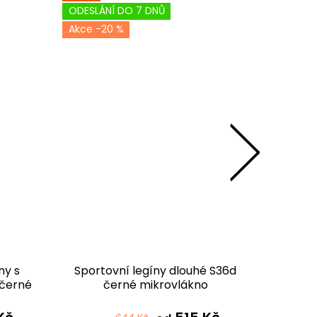
ODESLÁNÍ DO 7 DNŮ
ODESLÁN
-20 %
-2
ny s
Sportovní legíny dlouhé S36d
Spor
černé
černé mikrovlákno