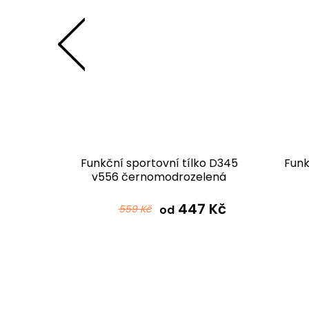
ko D345
Funkční sportovní tílko D345
Funk
v556 černomodrozelená
 Kč
447 Kč
559 Kč
od