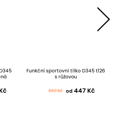
 D345
Funkční sportovní tílko D345 t126
Funkční 
ená
s růžovou
Kč
447 Kč
559 Kč
od