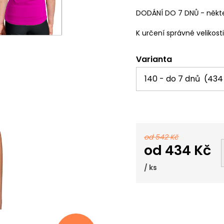
DODÁNÍ DO 7 DNŮ - někte
K určení správné velikost
Varianta
od 542 Kč
od
434 Kč
/ ks
Měrná
cena: