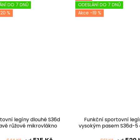
ÁNÍ DO 7 DNŮ
ODESLÁNÍ DO 7 DNŮ
-20 %
-19 %
tovní legíny dlouhé S36d
Funkční sportovní legí
vě růžové mikrovlákno
vysokým pasem S36d-5 
mikrovlákno