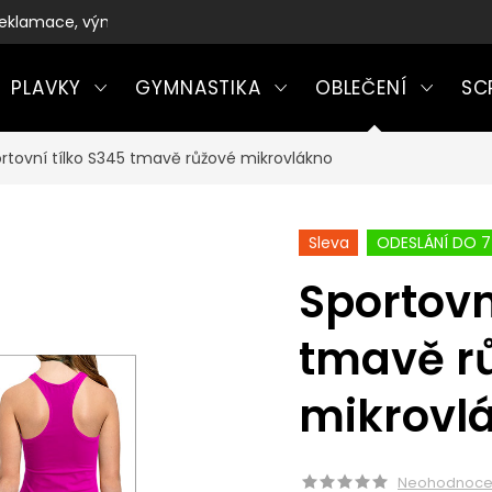
eklamace, výměny a vrácení zboží
PLAVKY
GYMNASTIKA
OBLEČENÍ
SC
rtovní tílko S345 tmavě růžové mikrovlákno
Sleva
ODESLÁNÍ DO 7
Sportovn
tmavě r
mikrovl
Neohodnoc