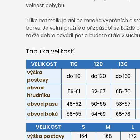
volnost pohybu.
Tílko nežmolkuje ani po mnoha vypráních a stá
barvu. Je velmi pružné a přizpůsobí se každé po
takže dobře odvádí pot a budete stále v suchu
Tabulka velikostí
VELIKOST
110
120
130
výška
do 110
do 120
do 130
postavy
obvod
56-61
62-67
65-70
hrudníku
obvod pasu
48-52
50-55
53-57
obvod boků
58-65
64-69
68-73
VELIKOST
S
M
L
výška postavy
164
168
172