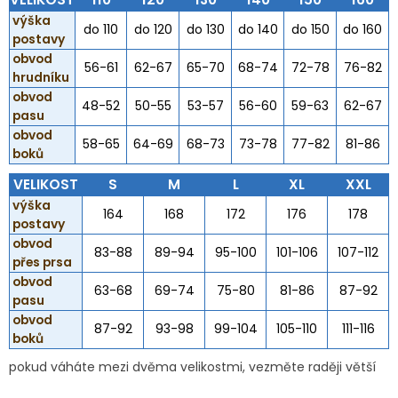
výška
do 110
do 120
do 130
do 140
do 150
do 160
postavy
obvod
56-61
62-67
65-70
68-74
72-78
76-82
hrudníku
obvod
48-52
50-55
53-57
56-60
59-63
62-67
pasu
obvod
58-65
64-69
68-73
73-78
77-82
81-86
boků
VELIKOST
S
M
L
XL
XXL
výška
164
168
172
176
178
postavy
obvod
83-88
89-94
95-100
101-106
107-112
přes prsa
obvod
63-68
69-74
75-80
81-86
87-92
pasu
obvod
87-92
93-98
99-104
105-110
111-116
boků
pokud váháte mezi dvěma velikostmi, vezměte raději větší