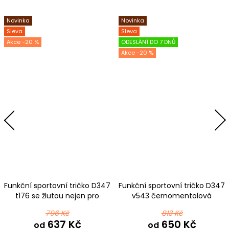
Novinka
Novinka
Sleva
Sleva
-20 %
ODESLÁNÍ DO 7 DNŮ
-20 %
Funkční sportovní tričko D347
Funkční sportovní tričko D347
t176 se žlutou nejen pro
v543 černomentolová
pejskaře
796 Kč
813 Kč
637 Kč
650 Kč
od
od