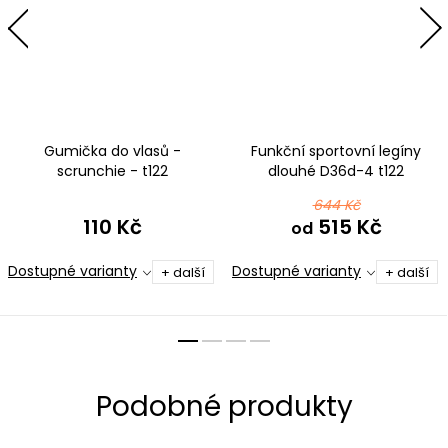
Gumička do vlasů -
Funkční sportovní legíny
scrunchie - t122
dlouhé D36d-4 t122
černotyrkysová ombré
černotyrkysová ombré
644 Kč
110 Kč
515 Kč
od
Dostupné varianty
Dostupné varianty
+ další
+ další