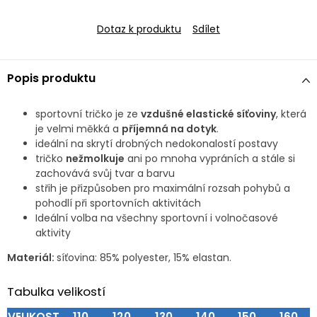
Dotaz k produktu
Sdílet
Popis produktu
sportovní tričko je ze
vzdušné elastické síťoviny
, která
je velmi měkká a
příjemná na dotyk
.
ideální na skrytí drobných nedokonalostí postavy
tričko
nežmolkuje
ani po mnoha vypráních a stále si
zachovává svůj tvar a barvu
střih je přizpůsoben pro maximální rozsah pohybů a
pohodlí při sportovních aktivitách
Ideální volba na všechny sportovní i volnočasové
aktivity
Materiál:
síťovina: 85% polyester, 15% elastan.
Tabulka velikostí
VELIKOST
110
120
130
140
150
160