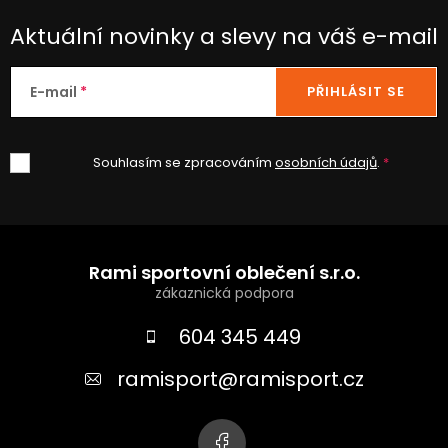
Aktuální novinky a slevy na váš e-mail
E-mail
PŘIHLÁSIT SE
Souhlasím se zpracováním
osobních údajů
.
Z
á
Rami sportovní oblečení s.r.o.
p
a
604 345 449
t
ramisport
@
ramisport.cz
í