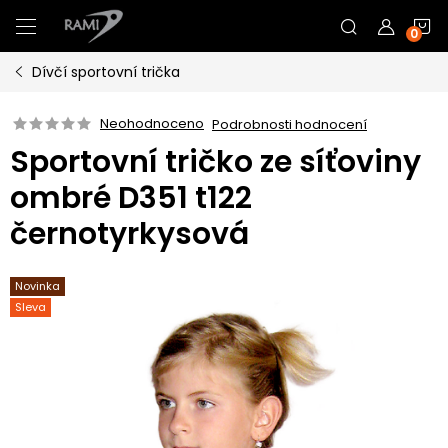
Přejít
N
na
obsah
Dívčí sportovní trička
K
Neohodnoceno
Podrobnosti hodnocení
Sportovní tričko ze síťoviny
ombré D351 t122
černotyrkysová
Novinka
Sleva