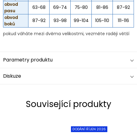
obvod
63-68
69-74
75-80
81-86
87-92
pasu
obvod
87-92
93-98
99-104
105-110
111-116
boků
pokud váháte mezi dvěma velikostmi, vezměte raději větší
Parametry produktu
Diskuze
Související produkty
DODÁNÍ ŘÍJEN 2026