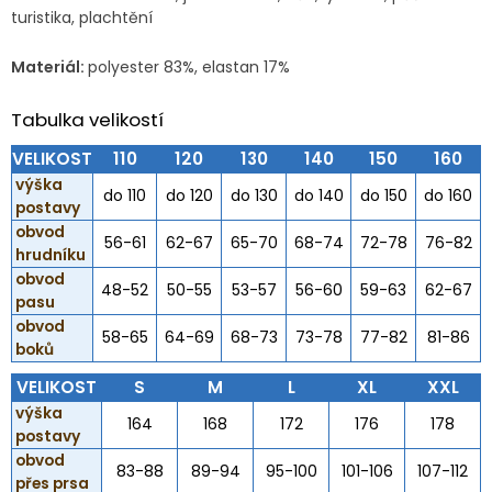
turistika, plachtění
Materiál:
polyester 83%, elastan 17%
Tabulka velikostí
VELIKOST
110
120
130
140
150
160
výška
do 110
do 120
do 130
do 140
do 150
do 160
postavy
obvod
56-61
62-67
65-70
68-74
72-78
76-82
hrudníku
obvod
48-52
50-55
53-57
56-60
59-63
62-67
pasu
obvod
58-65
64-69
68-73
73-78
77-82
81-86
boků
VELIKOST
S
M
L
XL
XXL
výška
164
168
172
176
178
postavy
obvod
83-88
89-94
95-100
101-106
107-112
přes prsa