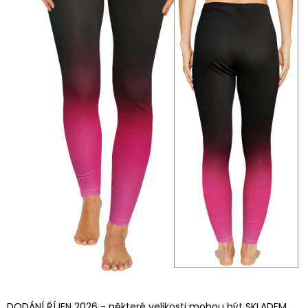
DODÁNÍ ŘÍJEN 2026 - některé velikosti mohou být SKLADEM