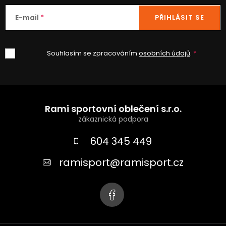
E-mail
PŘIHLÁSIT SE
Souhlasím se zpracováním
osobních údajů
.
Z
á
Rami sportovní oblečení s.r.o.
p
a
604 345 449
t
ramisport
@
ramisport.cz
í