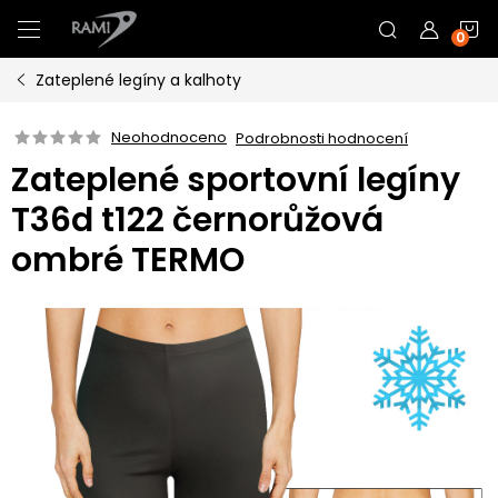
Přejít
N
na
obsah
Zateplené legíny a kalhoty
K
Neohodnoceno
Podrobnosti hodnocení
Zateplené sportovní legíny
T36d t122 černorůžová
ombré TERMO