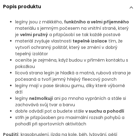
Popis produktu
legíny jsou z měkkého,
funkčního a velmi příjemného
materiálu s jemným počesem na vnitřní straně, který
je
velmi pružný
a přizpůsobí se tak každé postavě
materiál zvyšuje vlastnosti
tepelné izolace
tím, že
vytvoří ochranný polštář, který se změní v dobrý
tepelný izolátor
oceníte je zejména, když budou v přímém kontaktu s
pokožkou
lícová strana legín je hladká a matná, rubová strana je
počesaná a tvoří jemný hřejivý fleecový povrch
legíny mají v pase širokou gumu, díky které výborně
drží
legíny
nežmolkují
ani po mnoha vypráních a stále si
zachovává svůj tvar a barvu
dobře odvádí pot a budete stále
v suchu a pohodlí
střih je přizpůsoben pro maximální rozsah pohybů a
pohodlí při sportovních aktivitách
Použití:
krasobruslení, jízda na kole, běh, lyžování, pěší