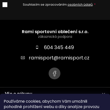
Souhlasím se zpracováním
osobních údajů
.
Z
á
Rami sportovní oblečení s.r.o.
p
a
604 345 449
t
ramisport
@
ramisport.cz
í
Vše o nákupu
Používáme cookies, abychom Vám umožnili
Informace pro vás
pohodlné prohlížení webu a díky analýze provozu