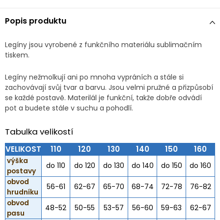
Popis produktu
Legíny jsou vyrobené z funkčního materiálu sublimačním
tiskem.
Legíny nežmolkují ani po mnoha vypráních a stále si
zachovávají svůj tvar a barvu. Jsou velmi pružné a přizpůsobí
se každé postavě. Materilál je funkční, takže dobře odvádí
pot a budete stále v suchu a pohodlí.
Tabulka velikostí
VELIKOST
110
120
130
140
150
160
výška
do 110
do 120
do 130
do 140
do 150
do 160
postavy
obvod
56-61
62-67
65-70
68-74
72-78
76-82
hrudníku
obvod
48-52
50-55
53-57
56-60
59-63
62-67
pasu