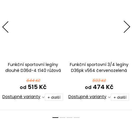
Funkční sportovní legíny
Funkční sportovní 3/4 legíny
dlouhé D36d-4 t140 růžová
D36pk v564 červenozelená
644 Kč
593 Kč
515 Kč
474 Kč
od
od
Dostupné varianty
Dostupné varianty
+ další
+ další