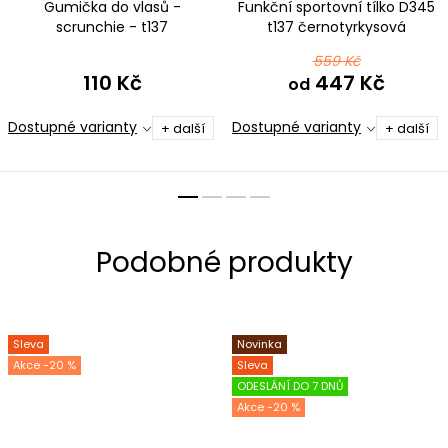
Gumička do vlasů -
Funkční sportovní tílko D345
scrunchie - t137
t137 černotyrkysová
černotyrkysová
559 Kč
110 Kč
447 Kč
od
Dostupné varianty
Dostupné varianty
+ další
+ další
Sleva
Novinka
-20 %
Sleva
ODESLÁNÍ DO 7 DNŮ
-20 %