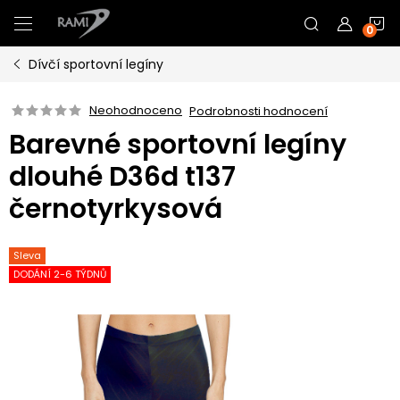
Přejít
N
na
obsah
Dívčí sportovní legíny
K
Neohodnoceno
Podrobnosti hodnocení
Barevné sportovní legíny
dlouhé D36d t137
černotyrkysová
Sleva
DODÁNÍ 2-6 TÝDNŮ