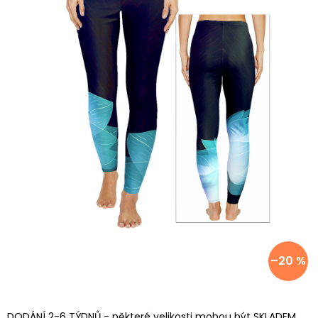
–20 %
DODÁNÍ 2-6 TÝDNŮ - některé velikosti mohou být SKLADEM