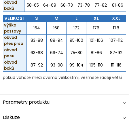
obvod
58-65
64-69
68-73
73-78
77-82
81-86
boků
VELIKOST
S
M
L
XL
XXL
výška
164
168
172
176
178
postavy
obvod
83-88
89-94
95-100
101-106
107-112
přes prsa
obvod
63-68
69-74
75-80
81-86
87-92
pasu
obvod
87-92
93-98
99-104
105-110
111-116
boků
pokud váháte mezi dvěma velikostmi, vezměte raději větší
Parametry produktu
Diskuze