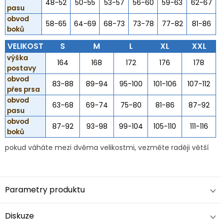
48-52
50-55
53-57
56-60
59-63
62-67
pasu
obvod
58-65
64-69
68-73
73-78
77-82
81-86
boků
VELIKOST
S
M
L
XL
XXL
výška
164
168
172
176
178
postavy
obvod
83-88
89-94
95-100
101-106
107-112
přes prsa
obvod
63-68
69-74
75-80
81-86
87-92
pasu
obvod
87-92
93-98
99-104
105-110
111-116
boků
pokud váháte mezi dvěma velikostmi, vezměte raději větší
Parametry produktu
Diskuze