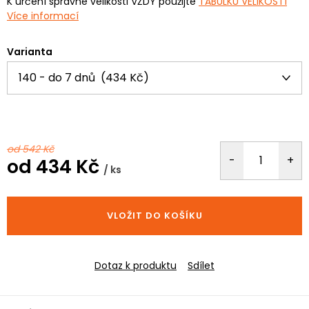
K určení správné velikosti VŽDY použijte
TABULKU VELIKOSTÍ
Více informací
Varianta
od 542 Kč
od
434 Kč
/ ks
Měrná
cena:
VLOŽIT DO KOŠÍKU
Dotaz k produktu
Sdílet