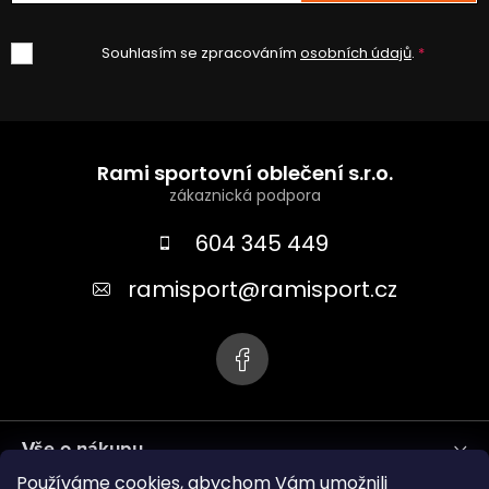
Souhlasím se zpracováním
osobních údajů
.
Z
á
Rami sportovní oblečení s.r.o.
p
a
604 345 449
t
ramisport
@
ramisport.cz
í
Vše o nákupu
Používáme cookies, abychom Vám umožnili