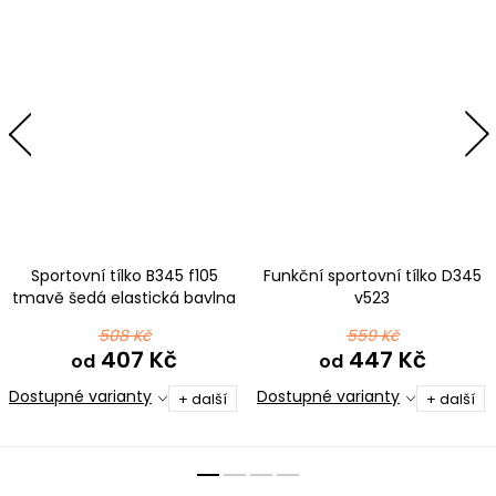
Sportovní tílko B345 f105
Funkční sportovní tílko D345
tmavě šedá elastická bavlna
v523
508 Kč
559 Kč
407 Kč
447 Kč
od
od
Dostupné varianty
Dostupné varianty
+ další
+ další