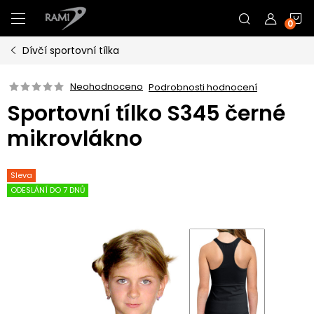
Přejít
N
na
obsah
Dívčí sportovní tílka
K
Neohodnoceno
Podrobnosti hodnocení
Sportovní tílko S345 černé
mikrovlákno
Sleva
ODESLÁNÍ DO 7 DNŮ