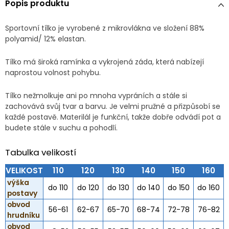
Popis produktu
Sportovní tílko je vyrobené z mikrovlákna ve složení 88%
polyamid/ 12% elastan.
Tílko má široká ramínka a vykrojená záda, která nabízejí
naprostou volnost pohybu.
Tílko nežmolkuje ani po mnoha vypráních a stále si
zachovává svůj tvar a barvu. Je velmi pružné a přizpůsobí se
každé postavě. Materilál je funkční, takže dobře odvádí pot a
budete stále v suchu a pohodlí.
Tabulka velikostí
VELIKOST
110
120
130
140
150
160
výška
do 110
do 120
do 130
do 140
do 150
do 160
postavy
obvod
56-61
62-67
65-70
68-74
72-78
76-82
hrudníku
obvod