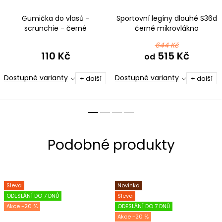
Gumička do vlasů -
Sportovní legíny dlouhé S36d
scrunchie - černé
černé mikrovlákno
mikrovlákno
644 Kč
110 Kč
515 Kč
od
Dostupné varianty
Dostupné varianty
+ další
+ další
Sleva
Novinka
ODESLÁNÍ DO 7 DNŮ
Sleva
-20 %
ODESLÁNÍ DO 7 DNŮ
-20 %