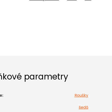
ňkové parametry
e
:
Roušky
šedá