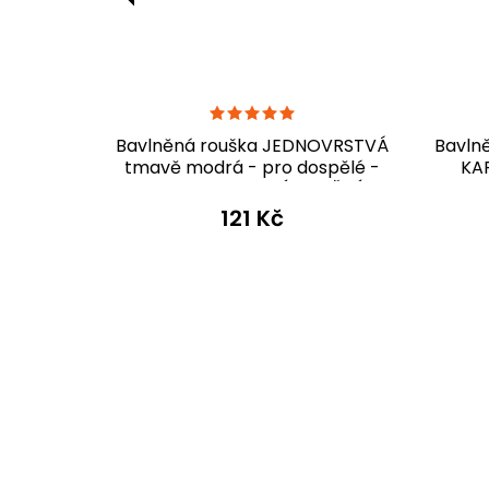
RSTVÁ S
Bavlněná rouška JEDNOVRSTVÁ
Bavln
u - pro
tmavě modrá - pro dospělé -
KA
)
PRO OPAKOVANÉ POUŽITÍ
dos
121 Kč