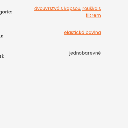
dvouvrstvá s kapsou
,
rouška s
gorie
:
filtrem
elastická bavlna
u
:
jednobarevné
tí
: