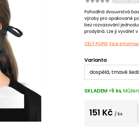
Neohodnoc
Pohodlná dvouvrstvá bavl
výroby pro opakované použ
bez rozvazování jednoduš
prodyšná. Lze ji vyvářet v
CELÝ POPIS
Více informac
Varianta
SKLADEM
>5 ks
151 Kč
/ ks
Měrná
cena: