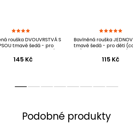
ěná rouška DVOUVRSTVÁ S
Bavlněná rouška JEDNO
PSOU tmavě šedá - pro
tmavě šedá - pro děti (c
pělé - PRO OPAKOVANÉ
let) - PRO OPAKOVANÉ P
POUŽITÍ
145 Kč
115 Kč