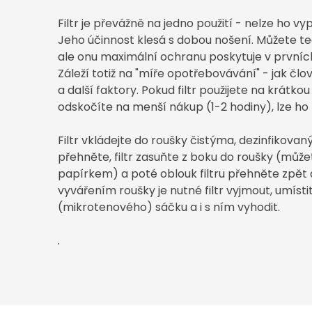
Filtr je převážně na jedno použití - nelze ho vy
Jeho účinnost klesá s dobou nošení. Můžete tedy
ale onu maximální ochranu poskytuje v prvníc
Záleží totiž na "míře opotřebovávání" - jak člov
a další faktory. Pokud filtr použijete na krátkou
odskočíte na menší nákup (1-2 hodiny), lze ho
Filtr vkládejte do roušky čistýma, dezinfikova
přehněte, filtr zasuňte z boku do roušky (můž
papírkem) a poté oblouk filtru přehněte zpět 
vyvářením roušky je nutné filtr vyjmout, umíst
(mikrotenového) sáčku a i s ním vyhodit.
.