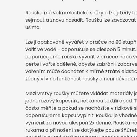
Rouška má velmi elastické šňůry a lze ji tedy 
sejmout a znovu nasadit. Roušku lze zavazovat
ušima.
Lze ji opakovaně vyvářet v pračce na 90 stupňů 
vařit ve vodě - doporučuje se alespoň 5 minut
doporučujeme roušku vyvařit v pračce nebo ve
perte i vařte oděleně, abyste zabránili zaba
vařením může docházet k mírné ztrátě elasti
žádný vliv na funkčnost roušky a není důvodem
Mezi vrstvy roušky můžete vkládat materiály ja
jednorázový kapesník, netkanou textilii apod.
často měňte a pokud se nacházíte v rizikové s
doporučujeme kapsu vyplnit. Roušku je vhodné
vyměnit za novou alespoň 2x denně. Roušku n
rukama a při nošení se dotýkejte pouze šňůrek