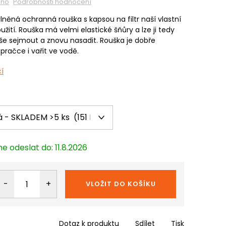
eno
Podrobnosti hodnocení
něná ochranná rouška s kapsou na filtr naší vlastní
ití. Rouška má velmi elastické šňůry a lze ji tedy
e sejmout a znovu nasadit. Rouška je dobře
 pračce i vařit ve vodě.
í
11.8.2026
VLOŽIT DO KOŠÍKU
Dotaz k produktu
Sdílet
Tisk