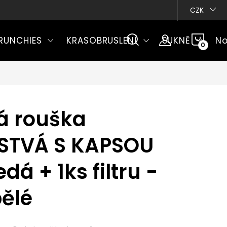
CZK
NÁKU
RUNCHIES
KRASOBRUSLENÍ
SUKNĚ
No
KOŠÍ
á rouška
STVÁ S KAPSOU
á + 1ks filtru -
ělé