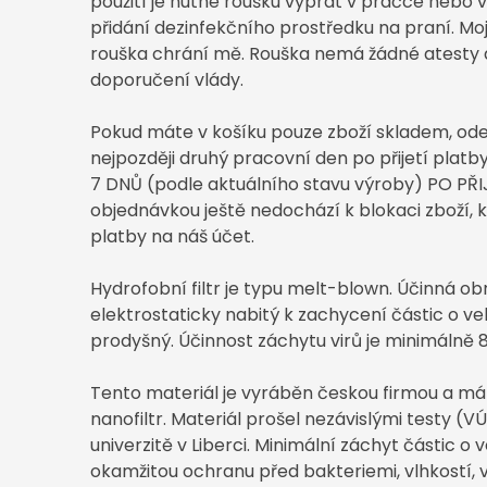
použití je nutné roušku vyprat v pračce nebo v
přidání dezinfekčního prostředku na praní. Moj
rouška chrání mě. Rouška nemá žádné atesty a
doporučení vlády.
Pokud máte v košíku pouze zboží skladem, ode
nejpozději druhý pracovní den po přijetí platb
7 DNŮ (podle aktuálního stavu výroby) PO PŘ
objednávkou ještě nedochází k blokaci zboží, k
platby na náš účet.
Hydrofobní filtr je typu melt-blown. Účinná obra
elektrostaticky nabitý k zachycení částic o veli
prodyšný. Účinnost záchytu virů je minimálně 8
Tento materiál je vyráběn českou firmou a má
nanofiltr. Materiál prošel nezávislými testy (
univerzitě v Liberci. Minimální záchyt částic o veli
okamžitou ochranu před bakteriemi, vlhkostí, v