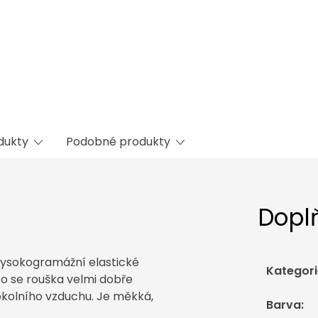
odukty
Podobné produkty
Dopl
vysokogramážní elastické
Kategori
to se rouška velmi dobře
 okolního vzduchu. Je měkká,
Barva
: