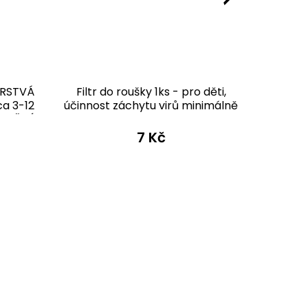
VRSTVÁ
Filtr do roušky 1ks - pro děti,
Bavlně
ca 3-12
účinnost záchytu virů minimálně
růžová -
OUŽITÍ
81 %
PRO
7 Kč