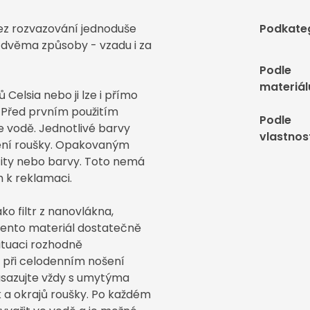
bez rozvazování jednoduše
Podkate
 dvěma způsoby - vzadu i za
Podle
materiál
Celsia nebo ji lze i přímo
. Před prvním použitím
Podle
 vodě. Jednotlivé barvy
vlastnos
rvení roušky. Opakovaným
city nebo barvy. Toto nemá
 k reklamaci.
ko filtr z nanovlákna,
 Tento materiál dostatečně
ituaci rozhodně
 při celodenním nošení
asazujte vždy s umytýma
 a okrajů roušky. Po každém