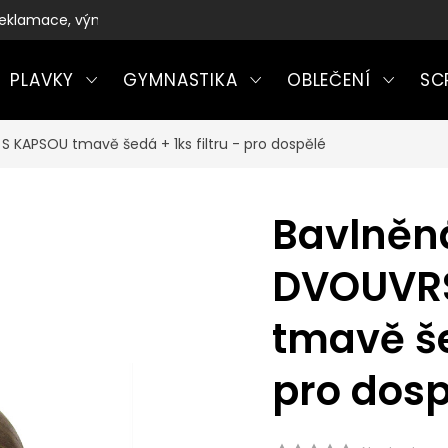
eklamace, výměny a vrácení zboží
PLAVKY
GYMNASTIKA
OBLEČENÍ
SC
 KAPSOU tmavě šedá + 1ks filtru - pro dospělé
Bavlněn
DVOUVR
tmavě šed
pro dosp