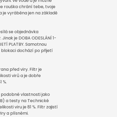
yvařit ve vodě a je možné
e rouška chrání tebe, tvoje
 je vyráběna jen na základě
sílá se objednávka
y. Jinak je DOBA ODESLÁNÍ 1-
IJETÍ PLATBY. Samotnou
 blokaci dochází po přijetí
na před viry. Filtr je
kosti virů a je dobře
1 %.
 podobné vlastnosti jako
VÚB) a testy na Technické
kosti viru je 81 %. Filtr zajistí
iry a plísněmi.