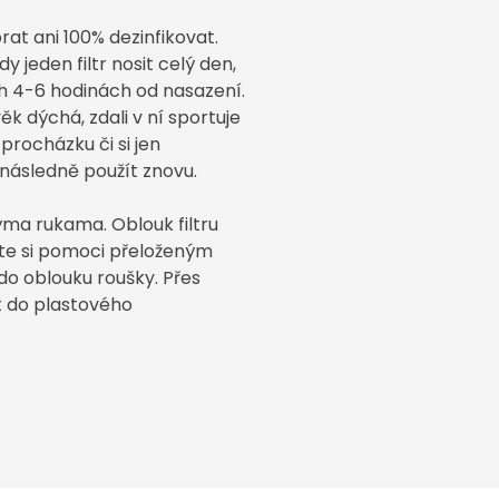
prat ani 100% dezinfikovat.
 jeden filtr nosit celý den,
h 4-6 hodinách od nasazení.
ěk dýchá, zdali v ní sportuje
 procházku či si jen
 následně použít znovu.
nýma rukama. Oblouk filtru
ete si pomoci přeloženým
do oblouku roušky. Přes
it do plastového