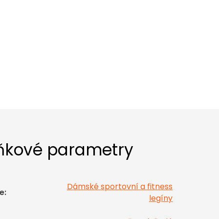
ňkové parametry
Dámské sportovní a fitness
e
:
legíny