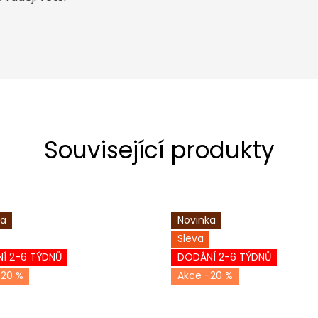
Související produkty
ka
Novinka
Sleva
Í 2-6 TÝDNŮ
DODÁNÍ 2-6 TÝDNŮ
-20 %
-20 %