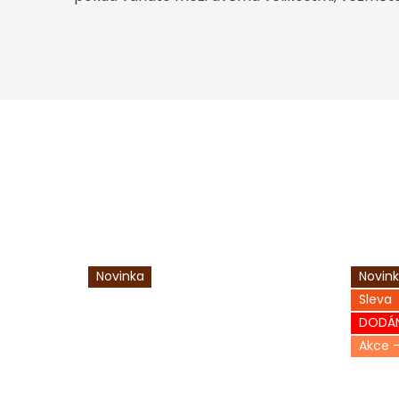
Novinka
Novin
Sleva
DODÁN