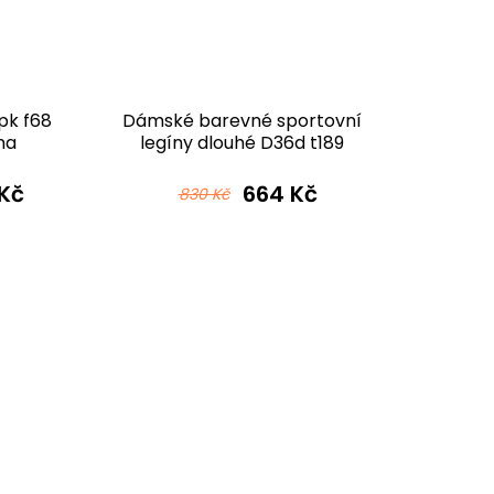
pk f68
Dámské barevné sportovní
Dámské
na
legíny dlouhé D36d t189
černorůžová
Kč
664 Kč
830 Kč