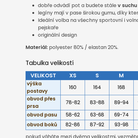
dobře odvádí pot a budete stále
v suchu
legíny mají v pase širokou gumu, díky kte
Ideální volba na všechny sportovní i voln
pejskaře
originální design
Materiál:
polyester 80% / elastan 20%.
Tabulka velikostí
VELIKOST
XS
S
M
výška
160
164
168
postavy
obvod přes
78-82
83-88
89-94
prsa
obvod pasu
58-62
63-68
69-74
obvod boků
82-86
87-92
93-98
pokud váháte mezi dvěma velikostmi, vezměte 