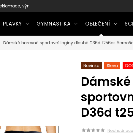
eklamace, výměny a vrácení zboží
PLAVKY
GYMNASTIKA
OBLEČENÍ
SC
Dámské barevné sportovní legíny dlouhé D36d t256cs černoš
Novinka
Sleva
DOD
Dámské 
sportovn
D36d t2
Neohodnoc