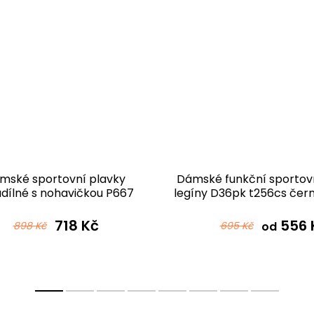
mské sportovní plavky
Dámské funkční sportov
dílné s nohavičkou P667
legíny D36pk t256cs čer
t256cs černošedá
718 Kč
556 
898 Kč
695 Kč
od