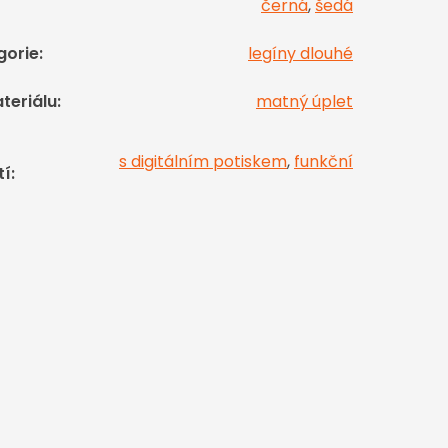
černá
,
šedá
gorie
:
legíny dlouhé
teriálu
:
matný úplet
s digitálním potiskem
,
funkční
tí
: