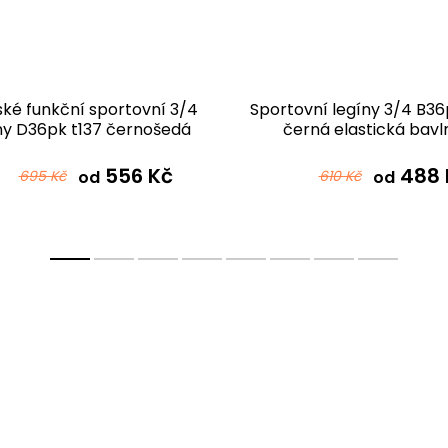
ké funkční sportovní 3/4
Sportovní legíny 3/4 B36
ny D36pk t137 černošedá
černá elastická bavl
556 Kč
488 
695 Kč
od
610 Kč
od