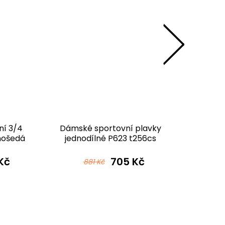
ní 3/4
Dámské sportovní plavky
Pánské
nošedá
jednodílné P623 t256cs
P2
černošedá
Kč
705 Kč
881 Kč