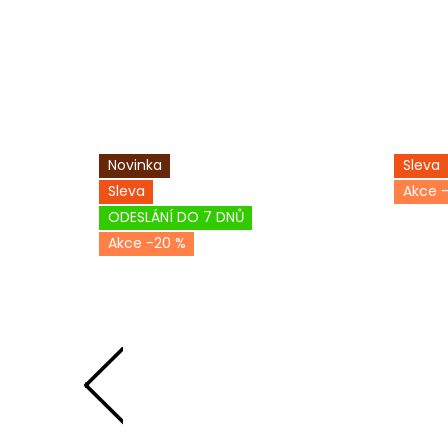
Novinka
Sleva
Sleva
ODESLÁNÍ DO 7 DNŮ
-20 %