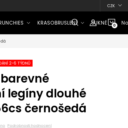
CZK
NÁKU
RUNCHIES
KRASOBRUSLENÍ
SUKNĚ
No
KOŠÍ
edá
ÁNÍ 2-6 TÝDNŮ
barevné
í legíny dlouhé
56cs černošedá
eno
Podrobnosti hodnocení