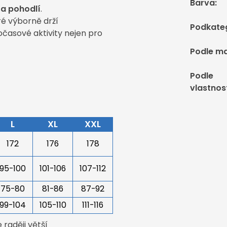
Barva
:
 a pohodlí
.
ré výborně drží
Podkate
očasové aktivity nejen pro
Podle ma
Podle
vlastnos
L
XL
XXL
172
176
178
95-100
101-106
107-112
75-80
81-86
87-92
99-104
105-110
111-116
raději větší