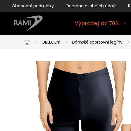
Přejít
Obchodní podmínky
Ochrana osobních údajů
R
na
obsah
Výprodej až 70%
OBLEČENÍ
Dámské sportovní legíny
Domů