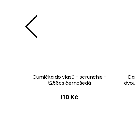
dvoudílné
Gumička do vlasů - scrunchie -
Dá
šedá
t256cs černošedá
dvou
110 Kč