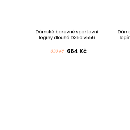
vní 3/4
Dámské barevné sportovní
Dáms
rnošedá
legíny dlouhé D36d v556
legí
černomodrozelená
 Kč
664 Kč
830 Kč