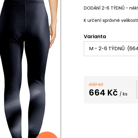
DODÁNÍ 2-6 TÝDNŮ - někt
K určení správné velikost
Varianta
830 Kč
664 Kč
/ ks
Měrná
cena: