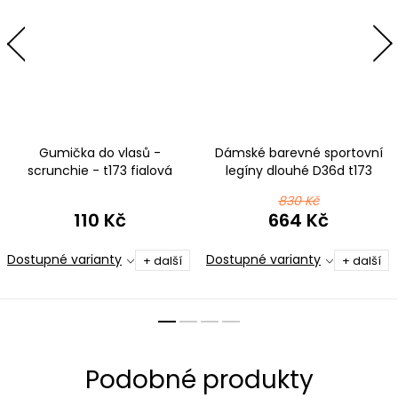
Gumička do vlasů -
Dámské barevné sportovní
scrunchie - t173 fialová
legíny dlouhé D36d t173
fialová
830 Kč
110 Kč
664 Kč
Dostupné varianty
Dostupné varianty
+ další
+ další