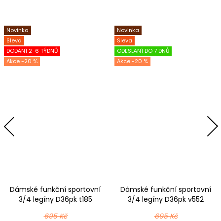
Novinka
Novinka
Sleva
Sleva
DODÁNÍ 2-6 TÝDNŮ
ODESLÁNÍ DO 7 DNŮ
-20 %
-20 %
Dámské funkční sportovní
Dámské funkční sportovní
3/4 legíny D36pk t185
3/4 legíny D36pk v552
černomodrá
růžovofialová
695 Kč
695 Kč