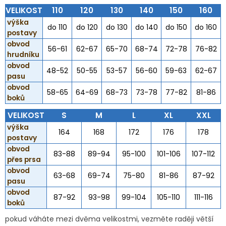
VELIKOST
110
120
130
140
150
160
výška
do 110
do 120
do 130
do 140
do 150
do 160
postavy
obvod
56-61
62-67
65-70
68-74
72-78
76-82
hrudníku
obvod
48-52
50-55
53-57
56-60
59-63
62-67
pasu
obvod
58-65
64-69
68-73
73-78
77-82
81-86
boků
VELIKOST
S
M
L
XL
XXL
výška
164
168
172
176
178
postavy
obvod
83-88
89-94
95-100
101-106
107-112
přes prsa
obvod
63-68
69-74
75-80
81-86
87-92
pasu
obvod
87-92
93-98
99-104
105-110
111-116
boků
pokud váháte mezi dvěma velikostmi, vezměte raději větší