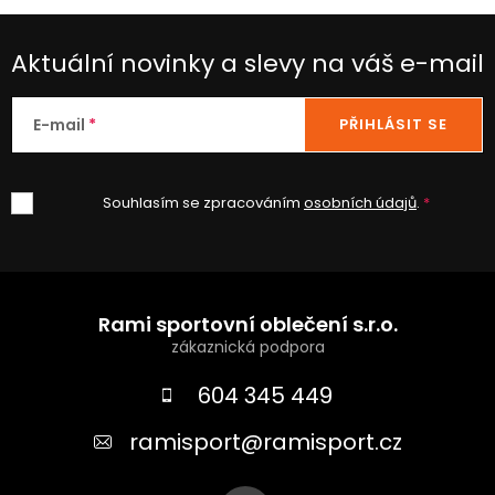
Aktuální novinky a slevy na váš e-mail
E-mail
PŘIHLÁSIT SE
Souhlasím se zpracováním
osobních údajů
.
Z
á
Rami sportovní oblečení s.r.o.
p
a
604 345 449
t
ramisport
@
ramisport.cz
í