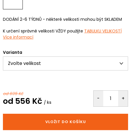
DODÁNÍ 2-6 TÝDNŮ - některé velikosti mohou být SKLADEM
K určení správné velikosti VŽDY použijte
TABULKU VELIKOSTÍ
Více informací
Varianta
od 695 Kč
od
556 Kč
/ ks
Měrná
cena:
VLOŽIT DO KOŠÍKU