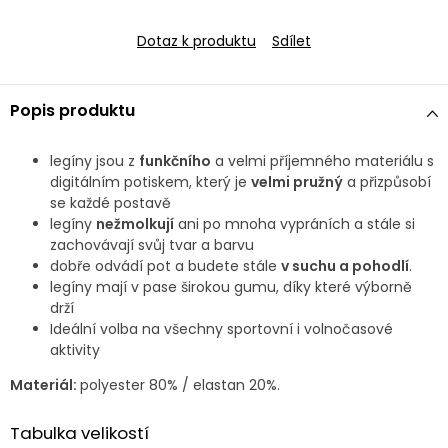
Dotaz k produktu
Sdílet
Popis produktu
legíny jsou z
funkčního
a velmi příjemného materiálu s
digitálním potiskem, který je
velmi pružný
a přizpůsobí
se každé postavě
legíny
nežmolkují
ani po mnoha vypráních a stále si
zachovávají svůj tvar a barvu
dobře odvádí pot a budete stále
v suchu a pohodlí
.
legíny mají v pase širokou gumu, díky které výborně
drží
Ideální volba na všechny sportovní i volnočasové
aktivity
Materiál:
polyester 80% / elastan 20%.
Tabulka velikostí