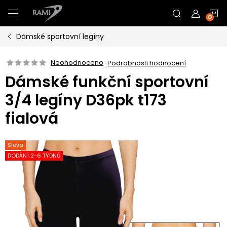
Přejít
N
na
obsah
Dámské sportovní legíny
K
Neohodnoceno
Podrobnosti hodnocení
Dámské funkční sportovní
3/4 legíny D36pk t173
fialová
Sleva
DODÁNÍ 2-6 TÝDNŮ