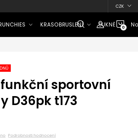
CZK
NÁKU
RUNCHIES
KRASOBRUSLENÍ
SUKNĚ
No
KOŠÍ
ÝDNŮ
funkční sportovní
ny D36pk t173
eno
Podrobnosti hodnocení