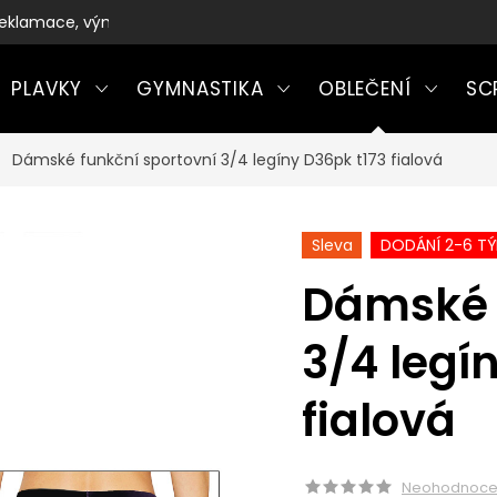
eklamace, výměny a vrácení zboží
PLAVKY
GYMNASTIKA
OBLEČENÍ
SC
Dámské funkční sportovní 3/4 legíny D36pk t173 fialová
Sleva
DODÁNÍ 2-6 T
Dámské 
3/4 legí
fialová
Neohodnoc