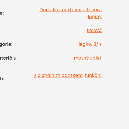
Dámské sportovní a fitness
e
:
legíny
fialová
gorie
:
legíny 3/4
teriálu
:
matný úplet
s digitálním potiskem
,
funkční
tí
: