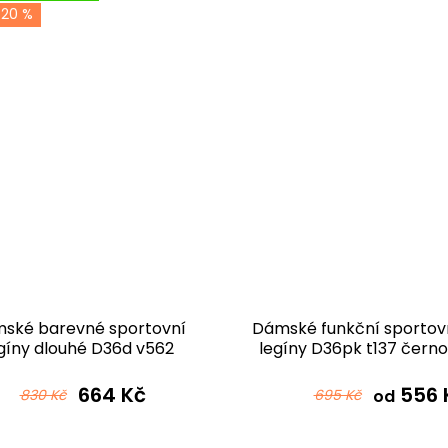
-20 %
ské barevné sportovní
Dámské funkční sportov
gíny dlouhé D36d v562
legíny D36pk t137 čern
černošedá
664 Kč
556 
830 Kč
695 Kč
od