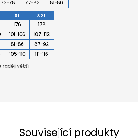
73-78
77-82
81-86
XL
XXL
176
178
0
101-106
107-112
0
81-86
87-92
4
105-110
111-116
raději větší
Související produkty