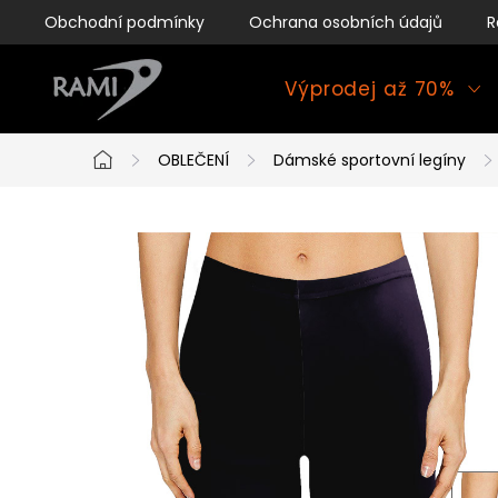
Přejít
Obchodní podmínky
Ochrana osobních údajů
R
na
obsah
Výprodej až 70%
OBLEČENÍ
Dámské sportovní legíny
Domů