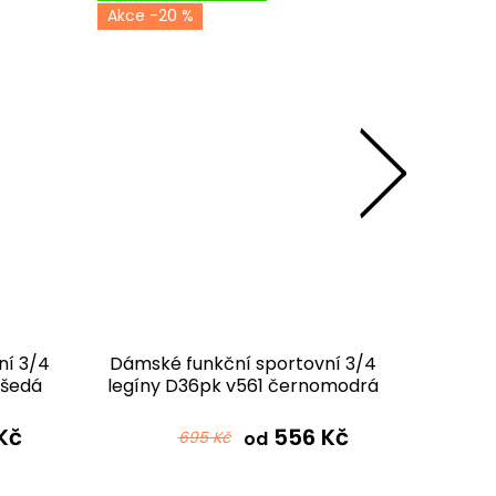
-20 %
ní 3/4
Dámské funkční sportovní 3/4
Dámské 
ošedá
legíny D36pk v561 černomodrá
dlouhé 
Kč
556 Kč
695 Kč
od