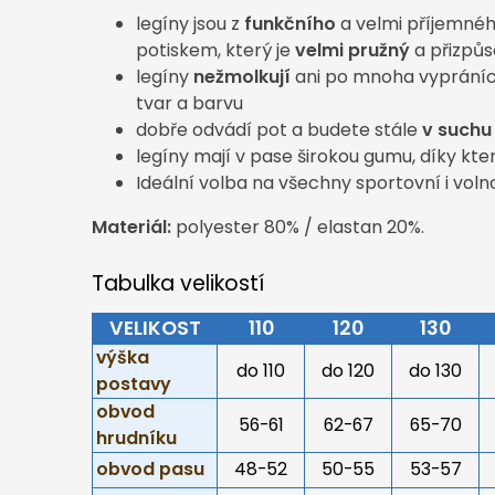
legíny jsou z
funkčního
a velmi příjemnéh
potiskem, který je
velmi pružný
a přizpůs
legíny
nežmolkují
ani po mnoha vypráních 
tvar a barvu
dobře odvádí pot a budete stále
v suchu
legíny mají v pase širokou gumu, díky kte
Ideální volba na všechny sportovní i voln
Materiál:
polyester 80% / elastan 20%.
Tabulka velikostí
VELIKOST
110
120
130
výška
do 110
do 120
do 130
postavy
obvod
56-61
62-67
65-70
hrudníku
obvod pasu
48-52
50-55
53-57