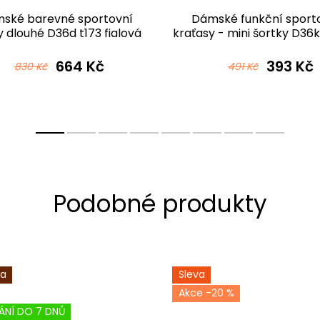
ské barevné sportovní
Dámské funkční sport
y dlouhé D36d t173 fialová
kraťasy - mini šortky D36k
fialová
664 Kč
393 Kč
830 Kč
491 Kč
ka
Sleva
-20 %
ÁNÍ DO 7 DNŮ