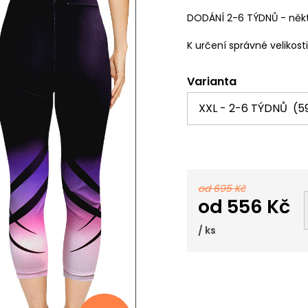
DODÁNÍ 2-6 TÝDNŮ - někt
K určení správné velikost
Varianta
od 695 Kč
od
556 Kč
/ ks
Měrná
cena: