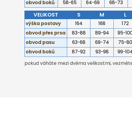
obvod boků
58-65
64-69
68-73
VELIKOST
S
M
L
výška postavy
164
168
172
obvod přes prsa
83-88
89-94
95-10
obvod pasu
63-68
69-74
75-8
obvod boků
87-92
93-98
99-10
pokud váháte mezi dvěma velikostmi, vezměte 