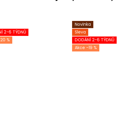
Novinka
Í 2-6 TÝDNŮ
Sleva
-20 %
DODÁNÍ 2-6 TÝDNŮ
-19 %