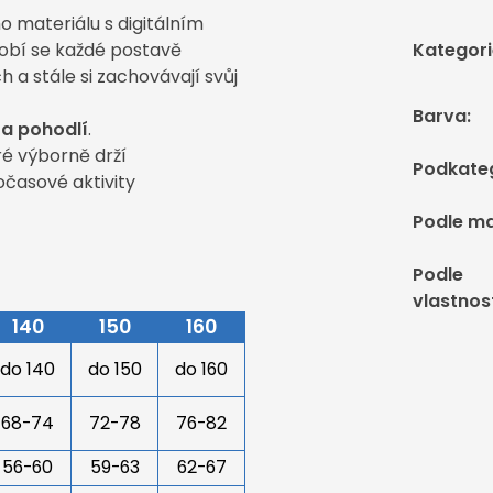
o materiálu s digitálním
obí se každé postavě
Kategori
a stále si zachovávají svůj
Barva
:
 a pohodlí
.
ré výborně drží
Podkate
očasové aktivity
Podle ma
Podle
vlastnos
140
150
160
do 140
do 150
do 160
68-74
72-78
76-82
56-60
59-63
62-67