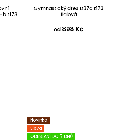
ovní
Gymnastický dres D37d t173
Gymna
-b t173
fialová
898 Kč
od
Novinka
Sleva
Sleva
-2
ODESLÁNÍ DO 7 DNŮ