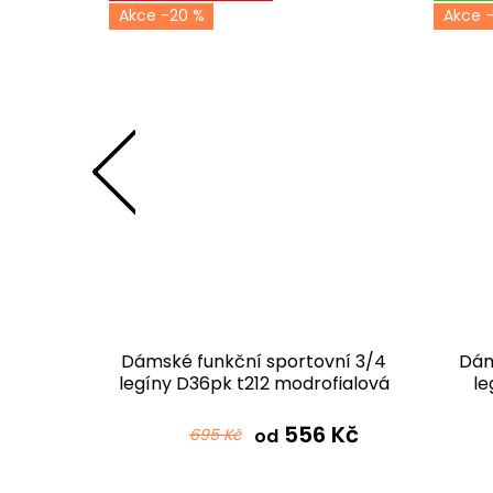
-20 %
vní 3/4
Dámské funkční sportovní 3/4
Dám
nomodrá
legíny D36pk t212 modrofialová
le
 Kč
556 Kč
695 Kč
od